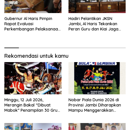
Gubernur Al Haris Pimpin
Hadiri Pelantikan JKSN
Rapat Evaluasi
Jambi, Al Haris Tekankan
Perkembangan Pelaksanaan
Peran Guru dan Kiai Jaga
Kegiatan Pembangunan
Moral Generasi Bangsa
Triwulan II TA 2026
Rekomendasi untuk kamu
Minggu, 12 Juli 2026,
Nobar Piala Dunia 2026 di
Merangin Bakal “Dibuat
Provinsi Jambi Diharapkan
Mabok” Penampilan 30 Grup
Mampu Menggerakkan
Jaranan Kuda Lumping
Ekonomi Pelaku UMKM