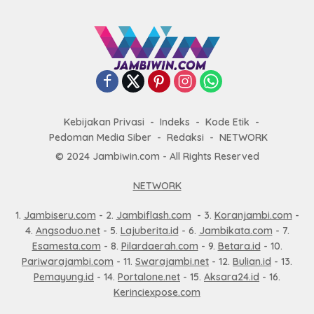
Kebijakan Privasi
Indeks
Kode Etik
Pedoman Media Siber
Redaksi
NETWORK
© 2024 Jambiwin.com - All Rights Reserved
NETWORK
1.
Jambiseru.com
- 2.
Jambiflash.com
- 3.
Koranjambi.com
-
4.
Angsoduo.net
- 5.
Lajuberita.id
- 6.
Jambikata.com
- 7.
Esamesta.com
- 8.
Pilardaerah.com
- 9.
Betara.id
- 10.
Pariwarajambi.com
- 11.
Swarajambi.net
- 12.
Bulian.id
- 13.
Pemayung.id
- 14.
Portalone.net
- 15.
Aksara24.id
- 16.
Kerinciexpose.com