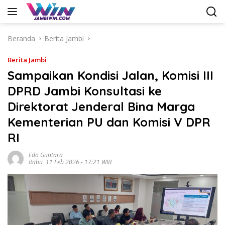
Langsung
ke
konten
Beranda
Berita Jambi
Berita Jambi
Sampaikan Kondisi Jalan, Komisi III
DPRD Jambi Konsultasi ke
Direktorat Jenderal Bina Marga
Kementerian PU dan Komisi V DPR
RI
Edo Guntara
Rabu, 11 Feb 2026 - 17:21 WIB