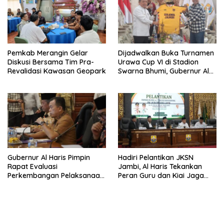
Pemkab Merangin Gelar
Dijadwalkan Buka Turnamen
Diskusi Bersama Tim Pra-
Urawa Cup VI di Stadion
Revalidasi Kawasan Geopark
Swarna Bhumi, Gubernur Al
Haris Siap Berlaga Lawan
Tim Urawa
Gubernur Al Haris Pimpin
Hadiri Pelantikan JKSN
Rapat Evaluasi
Jambi, Al Haris Tekankan
Perkembangan Pelaksanaan
Peran Guru dan Kiai Jaga
Kegiatan Pembangunan
Moral Generasi Bangsa
Triwulan II TA 2026