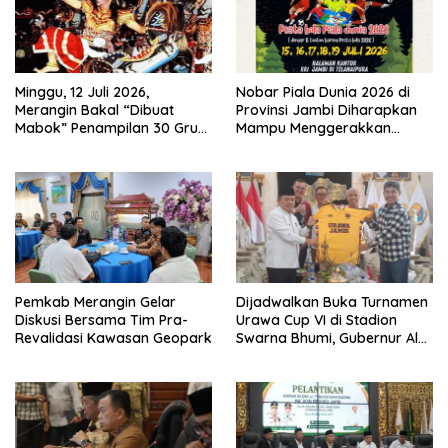
Minggu, 12 Juli 2026,
Nobar Piala Dunia 2026 di
Merangin Bakal “Dibuat
Provinsi Jambi Diharapkan
Mabok” Penampilan 30 Grup
Mampu Menggerakkan
Jaranan Kuda Lumping
Ekonomi Pelaku UMKM
Pemkab Merangin Gelar
Dijadwalkan Buka Turnamen
Diskusi Bersama Tim Pra-
Urawa Cup VI di Stadion
Revalidasi Kawasan Geopark
Swarna Bhumi, Gubernur Al
Haris Siap Berlaga Lawan
Tim Urawa