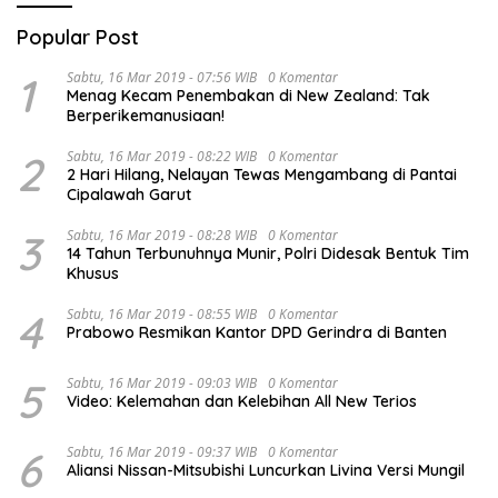
Popular Post
1
Sabtu, 16 Mar 2019 - 07:56 WIB
0 Komentar
Menag Kecam Penembakan di New Zealand: Tak
Berperikemanusiaan!
2
Sabtu, 16 Mar 2019 - 08:22 WIB
0 Komentar
2 Hari Hilang, Nelayan Tewas Mengambang di Pantai
Cipalawah Garut
3
Sabtu, 16 Mar 2019 - 08:28 WIB
0 Komentar
14 Tahun Terbunuhnya Munir, Polri Didesak Bentuk Tim
Khusus
4
Sabtu, 16 Mar 2019 - 08:55 WIB
0 Komentar
Prabowo Resmikan Kantor DPD Gerindra di Banten
5
Sabtu, 16 Mar 2019 - 09:03 WIB
0 Komentar
Video: Kelemahan dan Kelebihan All New Terios
6
Sabtu, 16 Mar 2019 - 09:37 WIB
0 Komentar
Aliansi Nissan-Mitsubishi Luncurkan Livina Versi Mungil