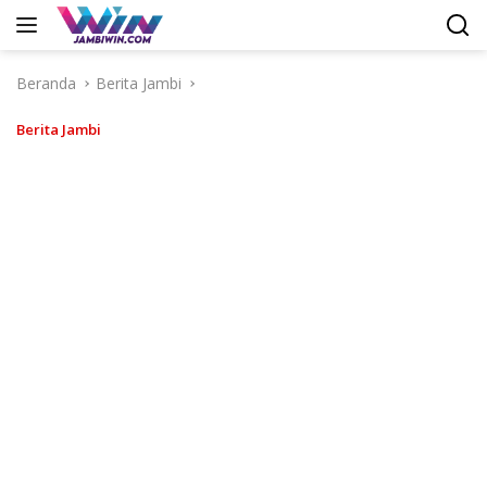
Langsung
ke
konten
Beranda
Berita Jambi
Berita Jambi