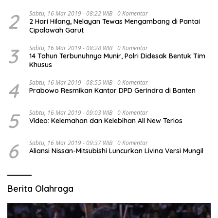
2
Sabtu, 16 Mar 2019 - 08:22 WIB
0 Komentar
2 Hari Hilang, Nelayan Tewas Mengambang di Pantai
Cipalawah Garut
3
Sabtu, 16 Mar 2019 - 08:28 WIB
0 Komentar
14 Tahun Terbunuhnya Munir, Polri Didesak Bentuk Tim
Khusus
4
Sabtu, 16 Mar 2019 - 08:55 WIB
0 Komentar
Prabowo Resmikan Kantor DPD Gerindra di Banten
5
Sabtu, 16 Mar 2019 - 09:03 WIB
0 Komentar
Video: Kelemahan dan Kelebihan All New Terios
6
Sabtu, 16 Mar 2019 - 09:37 WIB
0 Komentar
Aliansi Nissan-Mitsubishi Luncurkan Livina Versi Mungil
Berita Olahraga