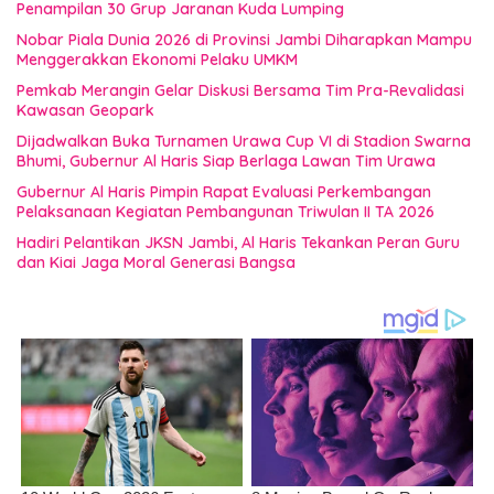
Penampilan 30 Grup Jaranan Kuda Lumping
Nobar Piala Dunia 2026 di Provinsi Jambi Diharapkan Mampu
Menggerakkan Ekonomi Pelaku UMKM
Pemkab Merangin Gelar Diskusi Bersama Tim Pra-Revalidasi
Kawasan Geopark
Dijadwalkan Buka Turnamen Urawa Cup VI di Stadion Swarna
Bhumi, Gubernur Al Haris Siap Berlaga Lawan Tim Urawa
Gubernur Al Haris Pimpin Rapat Evaluasi Perkembangan
Pelaksanaan Kegiatan Pembangunan Triwulan II TA 2026
Hadiri Pelantikan JKSN Jambi, Al Haris Tekankan Peran Guru
dan Kiai Jaga Moral Generasi Bangsa