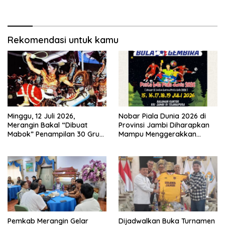
Kegiatan Pembangunan
Moral Generasi Bangsa
Triwulan II TA 2026
Rekomendasi untuk kamu
Minggu, 12 Juli 2026,
Nobar Piala Dunia 2026 di
Merangin Bakal “Dibuat
Provinsi Jambi Diharapkan
Mabok” Penampilan 30 Grup
Mampu Menggerakkan
Jaranan Kuda Lumping
Ekonomi Pelaku UMKM
Pemkab Merangin Gelar
Dijadwalkan Buka Turnamen