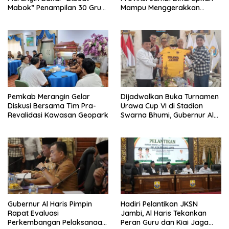
Mabok” Penampilan 30 Grup
Mampu Menggerakkan
Jaranan Kuda Lumping
Ekonomi Pelaku UMKM
Pemkab Merangin Gelar
Dijadwalkan Buka Turnamen
Diskusi Bersama Tim Pra-
Urawa Cup VI di Stadion
Revalidasi Kawasan Geopark
Swarna Bhumi, Gubernur Al
Haris Siap Berlaga Lawan
Tim Urawa
Gubernur Al Haris Pimpin
Hadiri Pelantikan JKSN
Rapat Evaluasi
Jambi, Al Haris Tekankan
Perkembangan Pelaksanaan
Peran Guru dan Kiai Jaga