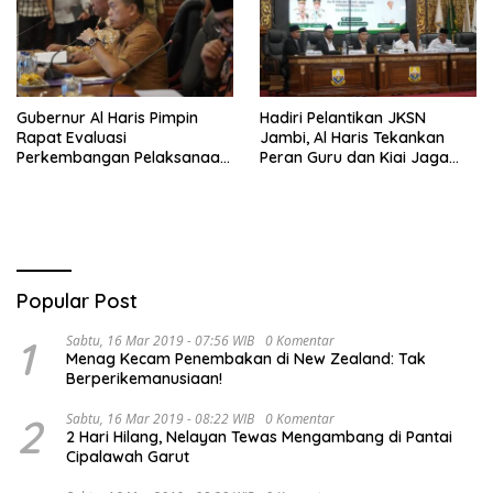
Gubernur Al Haris Pimpin
Hadiri Pelantikan JKSN
Rapat Evaluasi
Jambi, Al Haris Tekankan
Perkembangan Pelaksanaan
Peran Guru dan Kiai Jaga
Kegiatan Pembangunan
Moral Generasi Bangsa
Triwulan II TA 2026
Popular Post
1
Sabtu, 16 Mar 2019 - 07:56 WIB
0 Komentar
Menag Kecam Penembakan di New Zealand: Tak
Berperikemanusiaan!
2
Sabtu, 16 Mar 2019 - 08:22 WIB
0 Komentar
2 Hari Hilang, Nelayan Tewas Mengambang di Pantai
Cipalawah Garut