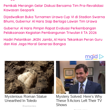
Pemkab Merangin Gelar Diskusi Bersama Tim Pra-Revalidasi
Kawasan Geopark
Dijadwalkan Buka Turnamen Urawa Cup VI di Stadion Swarna
Bhumi, Gubernur Al Haris Siap Berlaga Lawan Tim Urawa
Gubernur Al Haris Pimpin Rapat Evaluasi Perkembangan
Pelaksanaan Kegiatan Pembangunan Triwulan II TA 2026
Hadiri Pelantikan JKSN Jambi, Al Haris Tekankan Peran Guru
dan Kiai Jaga Moral Generasi Bangsa