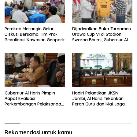
Pemkab Merangin Gelar
Dijadwalkan Buka Turnamen
Diskusi Bersama Tim Pra-
Urawa Cup VI di Stadion
Revalidasi Kawasan Geopark
Swarna Bhumi, Gubernur Al
Haris Siap Berlaga Lawan
Tim Urawa
Gubernur Al Haris Pimpin
Hadiri Pelantikan JKSN
Rapat Evaluasi
Jambi, Al Haris Tekankan
Perkembangan Pelaksanaan
Peran Guru dan Kiai Jaga
Kegiatan Pembangunan
Moral Generasi Bangsa
Triwulan II TA 2026
Rekomendasi untuk kamu