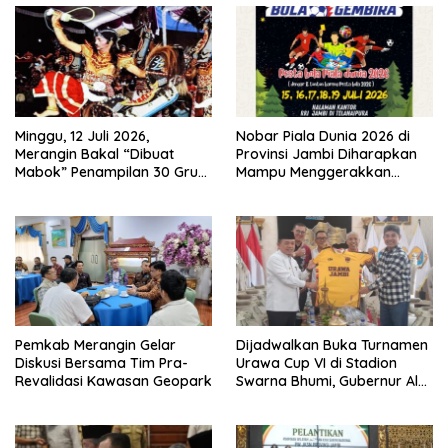
Minggu, 12 Juli 2026,
Nobar Piala Dunia 2026 di
Merangin Bakal “Dibuat
Provinsi Jambi Diharapkan
Mabok” Penampilan 30 Grup
Mampu Menggerakkan
Jaranan Kuda Lumping
Ekonomi Pelaku UMKM
Pemkab Merangin Gelar
Dijadwalkan Buka Turnamen
Diskusi Bersama Tim Pra-
Urawa Cup VI di Stadion
Revalidasi Kawasan Geopark
Swarna Bhumi, Gubernur Al
Haris Siap Berlaga Lawan
Tim Urawa