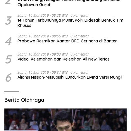
Cipalawah Garut
3
Sabtu, 16 Mar 2019 - 08:28 WIB
0 Komentar
14 Tahun Terbunuhnya Munir, Polri Didesak Bentuk Tim
Khusus
4
Sabtu, 16 Mar 2019 - 08:55 WIB
0 Komentar
Prabowo Resmikan Kantor DPD Gerindra di Banten
5
Sabtu, 16 Mar 2019 - 09:03 WIB
0 Komentar
Video: Kelemahan dan Kelebihan All New Terios
6
Sabtu, 16 Mar 2019 - 09:37 WIB
0 Komentar
Aliansi Nissan-Mitsubishi Luncurkan Livina Versi Mungil
Berita Olahraga