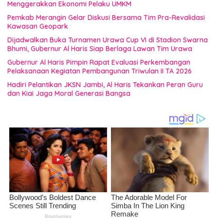
Menggerakkan Ekonomi Pelaku UMKM
Pemkab Merangin Gelar Diskusi Bersama Tim Pra-Revalidasi
Kawasan Geopark
Dijadwalkan Buka Turnamen Urawa Cup VI di Stadion Swarna
Bhumi, Gubernur Al Haris Siap Berlaga Lawan Tim Urawa
Gubernur Al Haris Pimpin Rapat Evaluasi Perkembangan
Pelaksanaan Kegiatan Pembangunan Triwulan II TA 2026
Hadiri Pelantikan JKSN Jambi, Al Haris Tekankan Peran Guru
dan Kiai Jaga Moral Generasi Bangsa