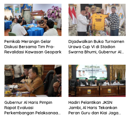
Pemkab Merangin Gelar
Dijadwalkan Buka Turnamen
Diskusi Bersama Tim Pra-
Urawa Cup VI di Stadion
Revalidasi Kawasan Geopark
Swarna Bhumi, Gubernur Al
Haris Siap Berlaga Lawan
Tim Urawa
Gubernur Al Haris Pimpin
Hadiri Pelantikan JKSN
Rapat Evaluasi
Jambi, Al Haris Tekankan
Perkembangan Pelaksanaan
Peran Guru dan Kiai Jaga
Kegiatan Pembangunan
Moral Generasi Bangsa
Triwulan II TA 2026