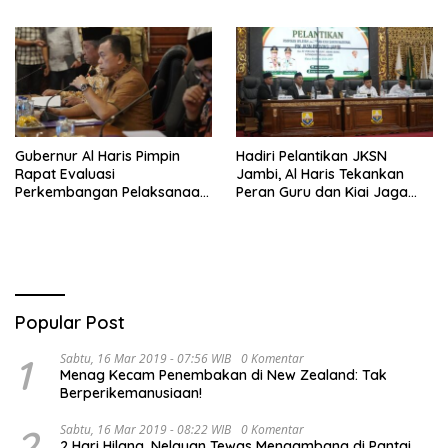
Haris Siap Berlaga Lawan
Tim Urawa
Gubernur Al Haris Pimpin
Hadiri Pelantikan JKSN
Rapat Evaluasi
Jambi, Al Haris Tekankan
Perkembangan Pelaksanaan
Peran Guru dan Kiai Jaga
Kegiatan Pembangunan
Moral Generasi Bangsa
Triwulan II TA 2026
Popular Post
1
Sabtu, 16 Mar 2019 - 07:56 WIB
0 Komentar
Menag Kecam Penembakan di New Zealand: Tak
Berperikemanusiaan!
2
Sabtu, 16 Mar 2019 - 08:22 WIB
0 Komentar
2 Hari Hilang, Nelayan Tewas Mengambang di Pantai