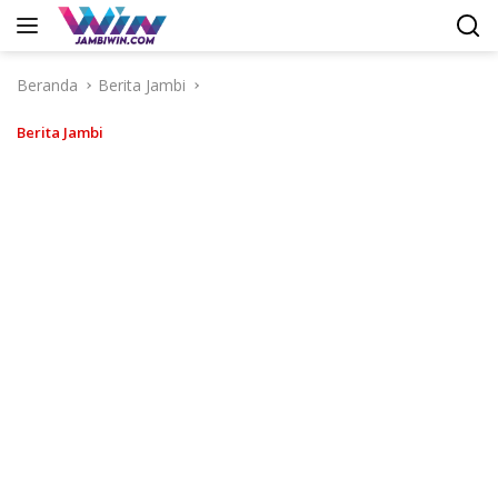
Langsung
ke
konten
Beranda
Berita Jambi
Berita Jambi