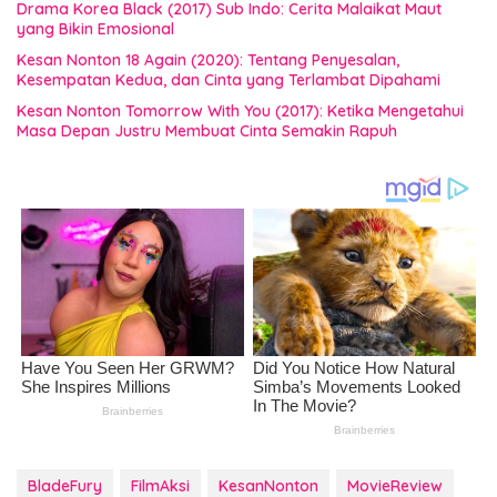
Drama Korea Black (2017) Sub Indo: Cerita Malaikat Maut
yang Bikin Emosional
Kesan Nonton 18 Again (2020): Tentang Penyesalan,
Kesempatan Kedua, dan Cinta yang Terlambat Dipahami
Kesan Nonton Tomorrow With You (2017): Ketika Mengetahui
Masa Depan Justru Membuat Cinta Semakin Rapuh
BladeFury
FilmAksi
KesanNonton
MovieReview