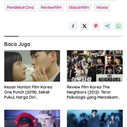
PendekarCina
ReviewFilm
UlasanFilm
Wuxia
Baca Juga
Kesan Nonton Film Korea
Review Film Korea The
One Punch (2019): Sekali
Neighbors (2012): Teror
Pukul, Harga Diri
Psikologis yang Mencekam
Dipertaruhkan
dari Balik Dinding Apartemen