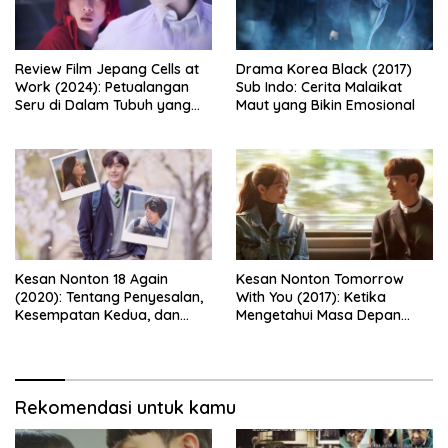
Review Film Jepang Cells at
Drama Korea Black (2017)
Work (2024): Petualangan
Sub Indo: Cerita Malaikat
Seru di Dalam Tubuh yang
Maut yang Bikin Emosional
Bikin Ketawa Sekaligus Mikir
Kesan Nonton 18 Again
Kesan Nonton Tomorrow
(2020): Tentang Penyesalan,
With You (2017): Ketika
Kesempatan Kedua, dan
Mengetahui Masa Depan
Cinta yang Terlambat
Justru Membuat Cinta
Dipahami
Semakin Rapuh
Rekomendasi untuk kamu