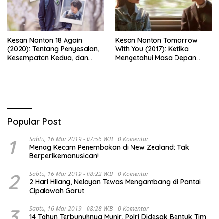
Kesan Nonton 18 Again
Kesan Nonton Tomorrow
(2020): Tentang Penyesalan,
With You (2017): Ketika
Kesempatan Kedua, dan
Mengetahui Masa Depan
Cinta yang Terlambat
Justru Membuat Cinta
Dipahami
Semakin Rapuh
Popular Post
1
Sabtu, 16 Mar 2019 - 07:56 WIB
0 Komentar
Menag Kecam Penembakan di New Zealand: Tak
Berperikemanusiaan!
2
Sabtu, 16 Mar 2019 - 08:22 WIB
0 Komentar
2 Hari Hilang, Nelayan Tewas Mengambang di Pantai
Cipalawah Garut
3
Sabtu, 16 Mar 2019 - 08:28 WIB
0 Komentar
14 Tahun Terbunuhnya Munir, Polri Didesak Bentuk Tim