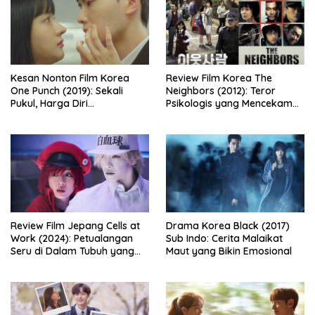
Kesan Nonton Film Korea
Review Film Korea The
One Punch (2019): Sekali
Neighbors (2012): Teror
Pukul, Harga Diri
Psikologis yang Mencekam
Dipertaruhkan
dari Balik Dinding Apartemen
Review Film Jepang Cells at
Drama Korea Black (2017)
Work (2024): Petualangan
Sub Indo: Cerita Malaikat
Seru di Dalam Tubuh yang
Maut yang Bikin Emosional
Bikin Ketawa Sekaligus Mikir