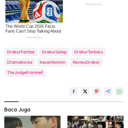
DrakorFantasi
DrakorGelap
DrakorTerbaru
DramaKorea
KesanNonton
ReviewDrakor
TheJudgeFromHell
Baca Juga