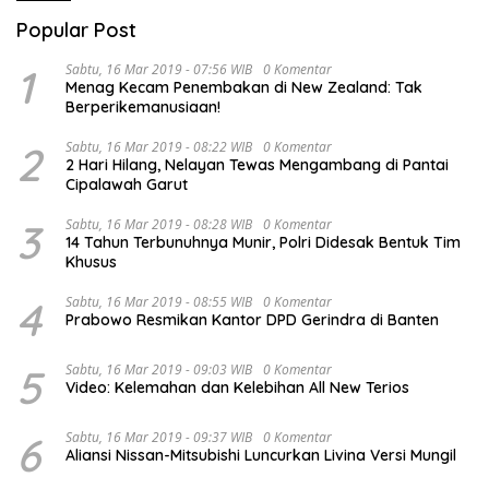
Popular Post
1
Sabtu, 16 Mar 2019 - 07:56 WIB
0 Komentar
Menag Kecam Penembakan di New Zealand: Tak
Berperikemanusiaan!
2
Sabtu, 16 Mar 2019 - 08:22 WIB
0 Komentar
2 Hari Hilang, Nelayan Tewas Mengambang di Pantai
Cipalawah Garut
3
Sabtu, 16 Mar 2019 - 08:28 WIB
0 Komentar
14 Tahun Terbunuhnya Munir, Polri Didesak Bentuk Tim
Khusus
4
Sabtu, 16 Mar 2019 - 08:55 WIB
0 Komentar
Prabowo Resmikan Kantor DPD Gerindra di Banten
5
Sabtu, 16 Mar 2019 - 09:03 WIB
0 Komentar
Video: Kelemahan dan Kelebihan All New Terios
6
Sabtu, 16 Mar 2019 - 09:37 WIB
0 Komentar
Aliansi Nissan-Mitsubishi Luncurkan Livina Versi Mungil