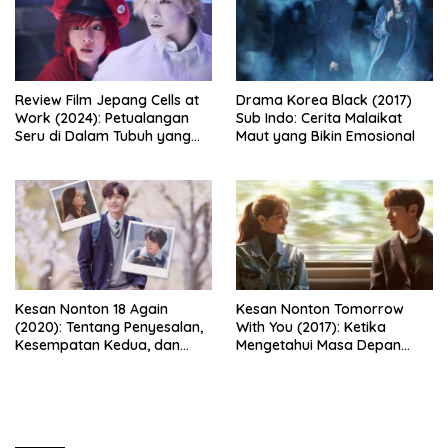
Review Film Jepang Cells at
Drama Korea Black (2017)
Work (2024): Petualangan
Sub Indo: Cerita Malaikat
Seru di Dalam Tubuh yang
Maut yang Bikin Emosional
Bikin Ketawa Sekaligus Mikir
Kesan Nonton 18 Again
Kesan Nonton Tomorrow
(2020): Tentang Penyesalan,
With You (2017): Ketika
Kesempatan Kedua, dan
Mengetahui Masa Depan
Cinta yang Terlambat
Justru Membuat Cinta
Dipahami
Semakin Rapuh