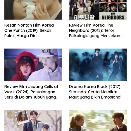
Kesan Nonton Film Korea
Review Film Korea The
One Punch (2019): Sekali
Neighbors (2012): Teror
Pukul, Harga Diri
Psikologis yang Mencekam
Dipertaruhkan
dari Balik Dinding Apartemen
Review Film Jepang Cells at
Drama Korea Black (2017)
Work (2024): Petualangan
Sub Indo: Cerita Malaikat
Seru di Dalam Tubuh yang
Maut yang Bikin Emosional
Bikin Ketawa Sekaligus Mikir