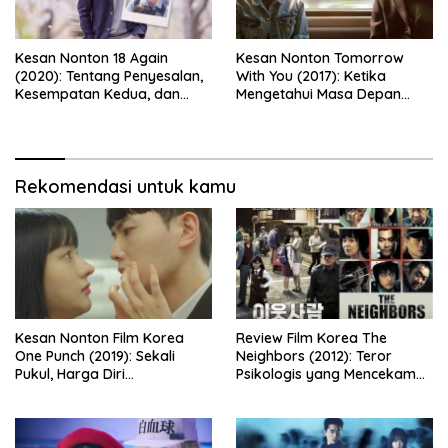
Kesan Nonton 18 Again
Kesan Nonton Tomorrow
(2020): Tentang Penyesalan,
With You (2017): Ketika
Kesempatan Kedua, dan
Mengetahui Masa Depan
Cinta yang Terlambat
Justru Membuat Cinta
Dipahami
Semakin Rapuh
Rekomendasi untuk kamu
Kesan Nonton Film Korea
Review Film Korea The
One Punch (2019): Sekali
Neighbors (2012): Teror
Pukul, Harga Diri
Psikologis yang Mencekam
Dipertaruhkan
dari Balik Dinding Apartemen