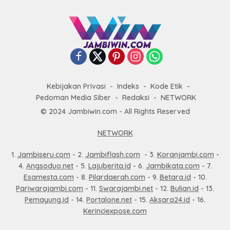
Kebijakan Privasi
Indeks
Kode Etik
Pedoman Media Siber
Redaksi
NETWORK
© 2024 Jambiwin.com - All Rights Reserved
NETWORK
1.
Jambiseru.com
- 2.
Jambiflash.com
- 3.
Koranjambi.com
-
4.
Angsoduo.net
- 5.
Lajuberita.id
- 6.
Jambikata.com
- 7.
Esamesta.com
- 8.
Pilardaerah.com
- 9.
Betara.id
- 10.
Pariwarajambi.com
- 11.
Swarajambi.net
- 12.
Bulian.id
- 13.
Pemayung.id
- 14.
Portalone.net
- 15.
Aksara24.id
- 16.
Kerinciexpose.com