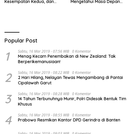
Kesempatan Kedua, dan
Mengetahui Masa Depan
Cinta yang Terlambat
Justru Membuat Cinta
Dipahami
Semakin Rapuh
Popular Post
1
Sabtu, 16 Mar 2019 - 07:56 WIB
0 Komentar
Menag Kecam Penembakan di New Zealand: Tak
Berperikemanusiaan!
2
Sabtu, 16 Mar 2019 - 08:22 WIB
0 Komentar
2 Hari Hilang, Nelayan Tewas Mengambang di Pantai
Cipalawah Garut
3
Sabtu, 16 Mar 2019 - 08:28 WIB
0 Komentar
14 Tahun Terbunuhnya Munir, Polri Didesak Bentuk Tim
Khusus
4
Sabtu, 16 Mar 2019 - 08:55 WIB
0 Komentar
Prabowo Resmikan Kantor DPD Gerindra di Banten
Sabtu, 16 Mar 2019 - 09:03 WIB
0 Komentar