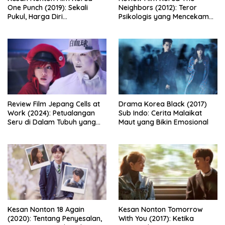
One Punch (2019): Sekali
Neighbors (2012): Teror
Pukul, Harga Diri
Psikologis yang Mencekam
Dipertaruhkan
dari Balik Dinding Apartemen
Review Film Jepang Cells at
Drama Korea Black (2017)
Work (2024): Petualangan
Sub Indo: Cerita Malaikat
Seru di Dalam Tubuh yang
Maut yang Bikin Emosional
Bikin Ketawa Sekaligus Mikir
Kesan Nonton 18 Again
Kesan Nonton Tomorrow
(2020): Tentang Penyesalan,
With You (2017): Ketika