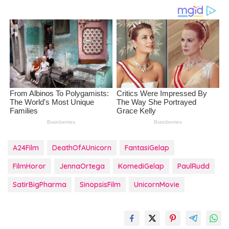
A24Film
DeathOfAUnicorn
FantasiGelap
FilmHoror
JennaOrtega
KomediGelap
PaulRudd
SatirBigPharma
SinopsisFilm
UnicornMovie