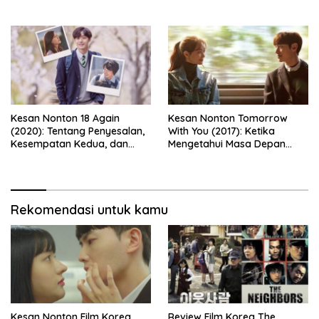
Bikin Ketawa Sekaligus Mikir
Kesan Nonton 18 Again
Kesan Nonton Tomorrow
(2020): Tentang Penyesalan,
With You (2017): Ketika
Kesempatan Kedua, dan
Mengetahui Masa Depan
Cinta yang Terlambat
Justru Membuat Cinta
Dipahami
Semakin Rapuh
Rekomendasi untuk kamu
Kesan Nonton Film Korea
Review Film Korea The