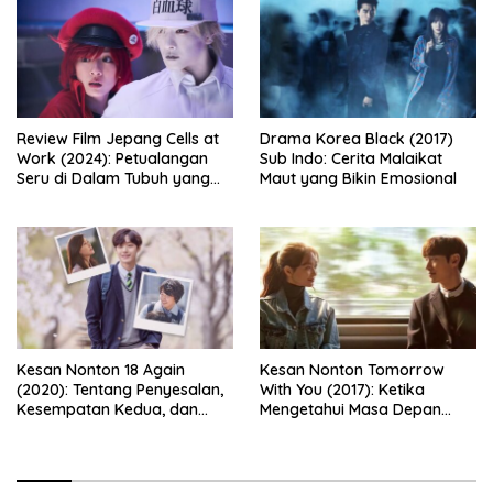
Review Film Jepang Cells at
Drama Korea Black (2017)
Work (2024): Petualangan
Sub Indo: Cerita Malaikat
Seru di Dalam Tubuh yang
Maut yang Bikin Emosional
Bikin Ketawa Sekaligus Mikir
Kesan Nonton 18 Again
Kesan Nonton Tomorrow
(2020): Tentang Penyesalan,
With You (2017): Ketika
Kesempatan Kedua, dan
Mengetahui Masa Depan
Cinta yang Terlambat
Justru Membuat Cinta
Dipahami
Semakin Rapuh