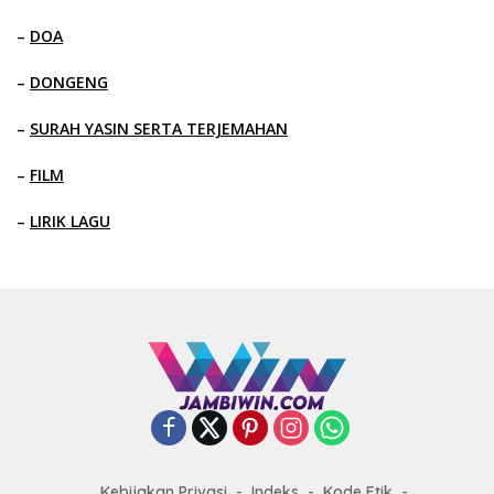
–
DOA
–
DONGENG
–
SURAH YASIN SERTA TERJEMAHAN
–
FILM
–
LIRIK LAGU
Kebijakan Privasi
Indeks
Kode Etik