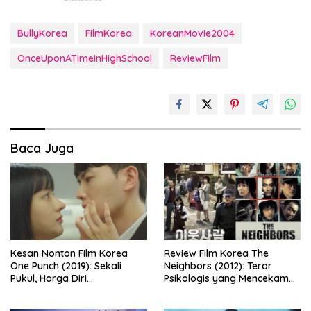
BullyKorea
FilmKorea
KoreanMovie2004
OnceUponATimeInHighSchool
ReviewFilm
Baca Juga
Kesan Nonton Film Korea
Review Film Korea The
One Punch (2019): Sekali
Neighbors (2012): Teror
Pukul, Harga Diri
Psikologis yang Mencekam
Dipertaruhkan
dari Balik Dinding Apartemen