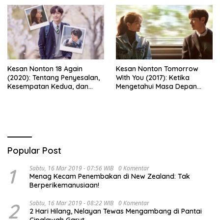
Kesan Nonton 18 Again
Kesan Nonton Tomorrow
(2020): Tentang Penyesalan,
With You (2017): Ketika
Kesempatan Kedua, dan
Mengetahui Masa Depan
Cinta yang Terlambat
Justru Membuat Cinta
Dipahami
Semakin Rapuh
Popular Post
1
Sabtu, 16 Mar 2019 - 07:56 WIB
0 Komentar
Menag Kecam Penembakan di New Zealand: Tak
Berperikemanusiaan!
2
Sabtu, 16 Mar 2019 - 08:22 WIB
0 Komentar
2 Hari Hilang, Nelayan Tewas Mengambang di Pantai
Cipalawah Garut