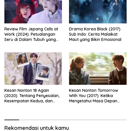
Review Film Jepang Cells at
Drama Korea Black (2017)
Work (2024): Petualangan
Sub Indo: Cerita Malaikat
Seru di Dalam Tubuh yang
Maut yang Bikin Emosional
Bikin Ketawa Sekaligus Mikir
Kesan Nonton 18 Again
Kesan Nonton Tomorrow
(2020): Tentang Penyesalan,
With You (2017): Ketika
Kesempatan Kedua, dan
Mengetahui Masa Depan
Cinta yang Terlambat
Justru Membuat Cinta
Dipahami
Semakin Rapuh
Rekomendasi untuk kamu