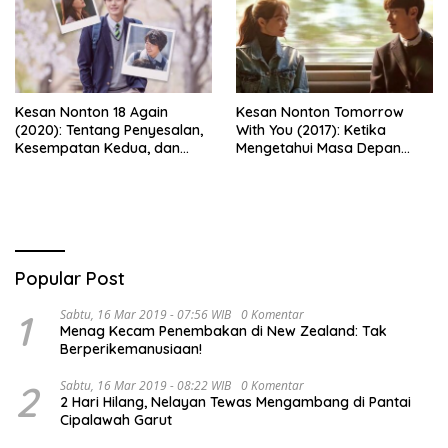
Kesan Nonton 18 Again
Kesan Nonton Tomorrow
(2020): Tentang Penyesalan,
With You (2017): Ketika
Kesempatan Kedua, dan
Mengetahui Masa Depan
Cinta yang Terlambat
Justru Membuat Cinta
Dipahami
Semakin Rapuh
Popular Post
1
Sabtu, 16 Mar 2019 - 07:56 WIB
0 Komentar
Menag Kecam Penembakan di New Zealand: Tak
Berperikemanusiaan!
2
Sabtu, 16 Mar 2019 - 08:22 WIB
0 Komentar
2 Hari Hilang, Nelayan Tewas Mengambang di Pantai
Cipalawah Garut