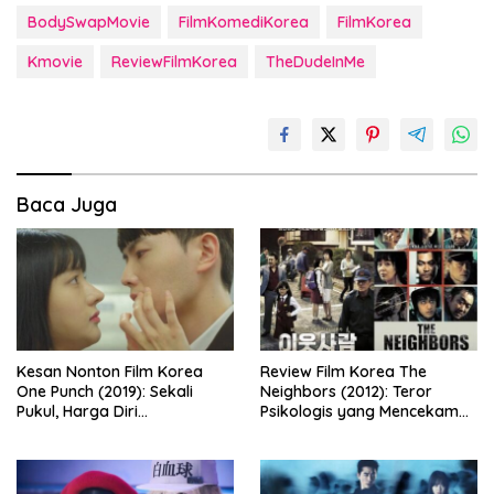
BodySwapMovie
FilmKomediKorea
FilmKorea
Kmovie
ReviewFilmKorea
TheDudeInMe
Baca Juga
Kesan Nonton Film Korea
Review Film Korea The
One Punch (2019): Sekali
Neighbors (2012): Teror
Pukul, Harga Diri
Psikologis yang Mencekam
Dipertaruhkan
dari Balik Dinding Apartemen