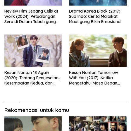
Review Film Jepang Cells at
Drama Korea Black (2017)
Work (2024): Petualangan
Sub Indo: Cerita Malaikat
Seru di Dalam Tubuh yang
Maut yang Bikin Emosional
Bikin Ketawa Sekaligus Mikir
Kesan Nonton 18 Again
Kesan Nonton Tomorrow
(2020): Tentang Penyesalan,
With You (2017): Ketika
Kesempatan Kedua, dan
Mengetahui Masa Depan
Cinta yang Terlambat
Justru Membuat Cinta
Dipahami
Semakin Rapuh
Rekomendasi untuk kamu