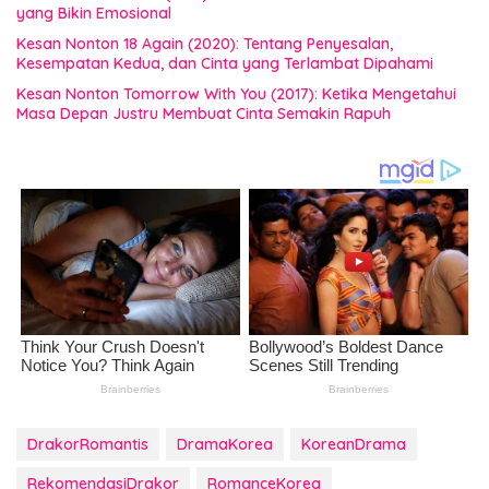
yang Bikin Emosional
Kesan Nonton 18 Again (2020): Tentang Penyesalan,
Kesempatan Kedua, dan Cinta yang Terlambat Dipahami
Kesan Nonton Tomorrow With You (2017): Ketika Mengetahui
Masa Depan Justru Membuat Cinta Semakin Rapuh
DrakorRomantis
DramaKorea
KoreanDrama
RekomendasiDrakor
RomanceKorea