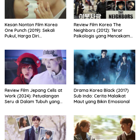
Kesan Nonton Film Korea
Review Film Korea The
One Punch (2019): Sekali
Neighbors (2012): Teror
Pukul, Harga Diri
Psikologis yang Mencekam
Dipertaruhkan
dari Balik Dinding Apartemen
Review Film Jepang Cells at
Drama Korea Black (2017)
Work (2024): Petualangan
Sub Indo: Cerita Malaikat
Seru di Dalam Tubuh yang
Maut yang Bikin Emosional
Bikin Ketawa Sekaligus Mikir