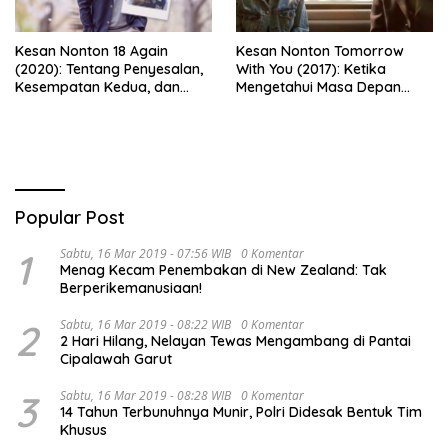
Kesan Nonton 18 Again
Kesan Nonton Tomorrow
(2020): Tentang Penyesalan,
With You (2017): Ketika
Kesempatan Kedua, dan
Mengetahui Masa Depan
Cinta yang Terlambat
Justru Membuat Cinta
Dipahami
Semakin Rapuh
Popular Post
1
Sabtu, 16 Mar 2019 - 07:56 WIB
0 Komentar
Menag Kecam Penembakan di New Zealand: Tak
Berperikemanusiaan!
2
Sabtu, 16 Mar 2019 - 08:22 WIB
0 Komentar
2 Hari Hilang, Nelayan Tewas Mengambang di Pantai
Cipalawah Garut
3
Sabtu, 16 Mar 2019 - 08:28 WIB
0 Komentar
14 Tahun Terbunuhnya Munir, Polri Didesak Bentuk Tim
Khusus