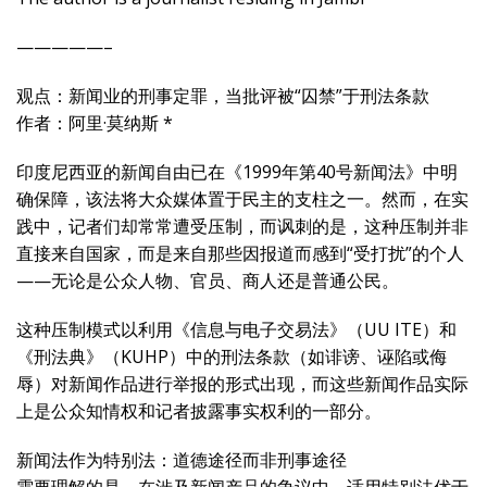
—————–
观点：新闻业的刑事定罪，当批评被“囚禁”于刑法条款
作者：阿里·莫纳斯 *
印度尼西亚的新闻自由已在《1999年第40号新闻法》中明
确保障，该法将大众媒体置于民主的支柱之一。然而，在实
践中，记者们却常常遭受压制，而讽刺的是，这种压制并非
直接来自国家，而是来自那些因报道而感到“受打扰”的个人
——无论是公众人物、官员、商人还是普通公民。
这种压制模式以利用《信息与电子交易法》（UU ITE）和
《刑法典》（KUHP）中的刑法条款（如诽谤、诬陷或侮
辱）对新闻作品进行举报的形式出现，而这些新闻作品实际
上是公众知情权和记者披露事实权利的一部分。
新闻法作为特别法：道德途径而非刑事途径