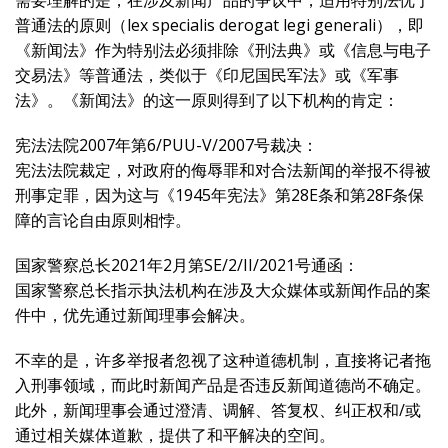
需要理解的是，在涉及新闻产品的争议中，适用特别法优于
普通法的原则（lex specialis derogat legi generali），即
《新闻法》作为特别法必须排除《刑法典》或《信息与电子
交易法》等普通法，类似于《印尼国民军法》或《军事
法》。《新闻法》的这一原则得到了以下机构的肯定：
宪法法院2007年第6/PUU-V/2007号裁决：
宪法法院裁定，对政府的侮辱罪和对合法新闻的举报不得被
刑事定罪，因为这与《1945年宪法》第28E条和第28F条保
障的言论自由原则相悖。
国家警察总长2021年2月第SE/2/II/2021号通函：
国家警察总长指示执法机构在涉及大众媒体或新闻作品的案
件中，优先通过新闻理事会解决。
不幸的是，许多举报者忽视了这种道德机制，直接将记者拖
入刑事领域，而此时新闻产品是否违反新闻道德尚不确定。
此外，新闻理事会通过澄清、调解、答复权、纠正权和/或
通过相关媒体道歉，提供了和平解决的空间。