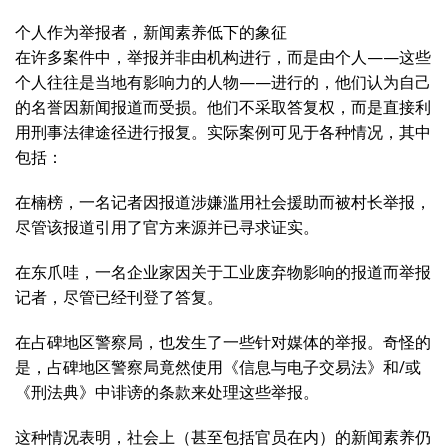
个人作为举报者，新闻素养低下的象征
在许多案件中，举报并非由机构进行，而是由个人——这些
个人往往是当地有影响力的人物——进行的，他们认为自己
的名誉因新闻报道而受损。他们不采取答复权，而是直接利
用刑事法律途径进行报复。实际案例可见于各种情况，其中
包括：
在楠榜，一名记者因报道涉嫌滥用社会援助而被村长举报，
尽管该报道引用了官方来源并已寻求证实。
在东爪哇，一名企业家因关于工业废弃物影响的报道而举报
记者，尽管已经刊登了答复。
在占碑地区警察局，也发生了一些针对媒体的举报。奇怪的
是，占碑地区警察局竟然使用《信息与电子交易法》和/或
《刑法典》中诽谤的条款来处理这些举报。
这种情况表明，社会上（甚至包括官员在内）的新闻素养仍