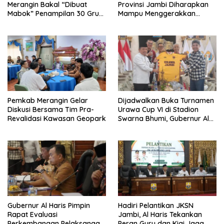
Merangin Bakal “Dibuat
Provinsi Jambi Diharapkan
Mabok” Penampilan 30 Grup
Mampu Menggerakkan
Jaranan Kuda Lumping
Ekonomi Pelaku UMKM
Pemkab Merangin Gelar
Dijadwalkan Buka Turnamen
Diskusi Bersama Tim Pra-
Urawa Cup VI di Stadion
Revalidasi Kawasan Geopark
Swarna Bhumi, Gubernur Al
Haris Siap Berlaga Lawan
Tim Urawa
Gubernur Al Haris Pimpin
Hadiri Pelantikan JKSN
Rapat Evaluasi
Jambi, Al Haris Tekankan
Perkembangan Pelaksanaan
Peran Guru dan Kiai Jaga