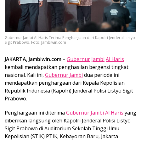
Gubernur Jambi Al Haris Terima Penghargaan dari Kapolri Jenderal Listyo
Sigit Prabowo. Foto: Jambiwin.com
JAKARTA, Jambiwin.com
–
Gubernur Jambi
Al Haris
kembali mendapatkan penghasilan bergensi tingkat
nasional. Kali ini,
Gubernur Jambi
dua periode ini
mendapatkan penghargaan dari Kepala Kepolisian
Republik Indonesia (Kapolri) Jenderal Polisi Listyo Sigit
Prabowo.
Penghargaan ini diterima
Gubernur Jambi
Al Haris
yang
diberikan langsung oleh Kapolri Jenderal Polisi Listyo
Sigit Prabowo di Auditorium Sekolah Tinggi Ilmu
Kepolisian (STIK) PTIK, Kebayoran Baru, Jakarta