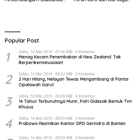
Kegiatan Pembangunan
Moral Generasi Bangsa
Triwulan II TA 2026
Popular Post
1
Sabtu, 16 Mar 2019 - 07:56 WIB
0 Komentar
Menag Kecam Penembakan di New Zealand: Tak
Berperikemanusiaan!
2
Sabtu, 16 Mar 2019 - 08:22 WIB
0 Komentar
2 Hari Hilang, Nelayan Tewas Mengambang di Pantai
Cipalawah Garut
3
Sabtu, 16 Mar 2019 - 08:28 WIB
0 Komentar
14 Tahun Terbunuhnya Munir, Polri Didesak Bentuk Tim
Khusus
4
Sabtu, 16 Mar 2019 - 08:55 WIB
0 Komentar
Prabowo Resmikan Kantor DPD Gerindra di Banten
Sabtu, 16 Mar 2019 - 09:03 WIB
0 Komentar