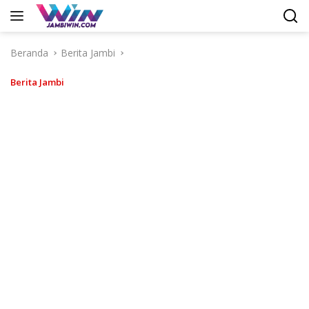
Langsung
ke
konten
Beranda
Berita Jambi
Berita Jambi