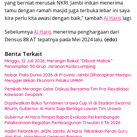
yang berniat merusak NKRI. Jambi inikan menerima
tamu dengan ramah masjid juga terbuka lebar ini saya
kira perlu kita awasi dengan baik,” tambah
Al Haris
lagi.
Sebelumnya
Al Haris
menerima penghargaan dari
Densus 88 AT tepatnya pada Mei 2024 lalu.
(edo)
Berita Terkait
Minggu, 12 Juli 2026, Merangin Bakal “Dibuat Mabok”
Penampilan 30 Grup Jaranan Kuda Lumping
Nobar Piala Dunia 2026 di Provinsi Jambi Diharapkan Mampu
Menggerakkan Ekonomi Pelaku UMKM
Pemkab Merangin Gelar Diskusi Bersama Tim Pra-Revalidasi
Kawasan Geopark
Dijadwalkan Buka Turnamen Urawa Cup VI di Stadion Swarna
Bhumi, Gubernur Al Haris Siap Berlaga Lawan Tim Urawa
Gubernur Al Haris Pimpin Rapat Evaluasi Perkembangan
Pelaksanaan Kegiatan Pembangunan Triwulan II TA 2026
Hadiri Pelantikan JKSN Jambi, Al Haris Tekankan Peran Guru
dan Kiai Jaga Moral Generasi Bangsa