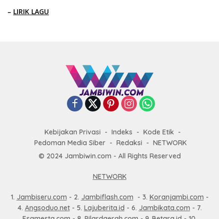
–
LIRIK LAGU
Kebijakan Privasi
Indeks
Kode Etik
Pedoman Media Siber
Redaksi
NETWORK
© 2024 Jambiwin.com - All Rights Reserved
NETWORK
1.
Jambiseru.com
- 2.
Jambiflash.com
- 3.
Koranjambi.com
-
4.
Angsoduo.net
- 5.
Lajuberita.id
- 6.
Jambikata.com
- 7.
Esamesta.com
- 8.
Pilardaerah.com
- 9.
Betara.id
- 10.