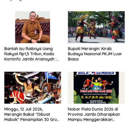
Tambahan Dokter Spesialis
Tata Kelola dan
untuk RSUD Raden Mattaher
Kesejahteraan Masyarakat
Bantah Isu Raibnya Uang
Bupati Merangin: Kirab
Rakyat Rp1,5 Triliun, Kadis
Budaya Nasional PKJM Luar
Kominfo Jambi Ariansyah :
Biasa
Itu Hoaks dan Akumulasi
Temuan Lintas Gubernur
Sejak 2002
Minggu, 12 Juli 2026,
Nobar Piala Dunia 2026 di
Merangin Bakal “Dibuat
Provinsi Jambi Diharapkan
Mabok” Penampilan 30 Grup
Mampu Menggerakkan
Jaranan Kuda Lumping
Ekonomi Pelaku UMKM