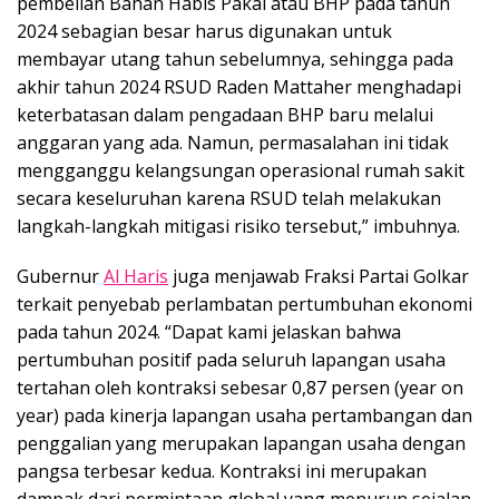
pembelian Bahan Habis Pakai atau BHP pada tahun
2024 sebagian besar harus digunakan untuk
membayar utang tahun sebelumnya, sehingga pada
akhir tahun 2024 RSUD Raden Mattaher menghadapi
keterbatasan dalam pengadaan BHP baru melalui
anggaran yang ada. Namun, permasalahan ini tidak
mengganggu kelangsungan operasional rumah sakit
secara keseluruhan karena RSUD telah melakukan
langkah-langkah mitigasi risiko tersebut,” imbuhnya.
Gubernur
Al Haris
juga menjawab Fraksi Partai Golkar
terkait penyebab perlambatan pertumbuhan ekonomi
pada tahun 2024. “Dapat kami jelaskan bahwa
pertumbuhan positif pada seluruh lapangan usaha
tertahan oleh kontraksi sebesar 0,87 persen (year on
year) pada kinerja lapangan usaha pertambangan dan
penggalian yang merupakan lapangan usaha dengan
pangsa terbesar kedua. Kontraksi ini merupakan
dampak dari permintaan global yang menurun sejalan