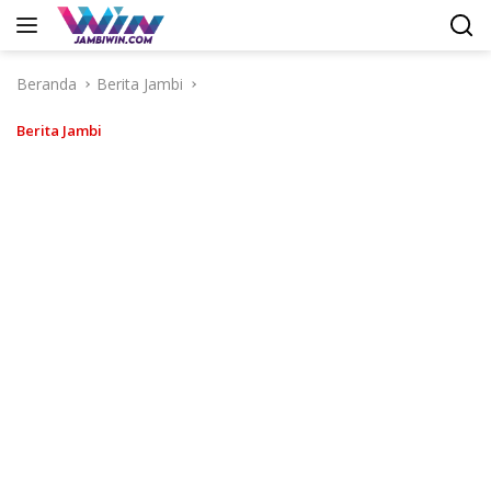
Langsung
ke
konten
Beranda
Berita Jambi
Berita Jambi