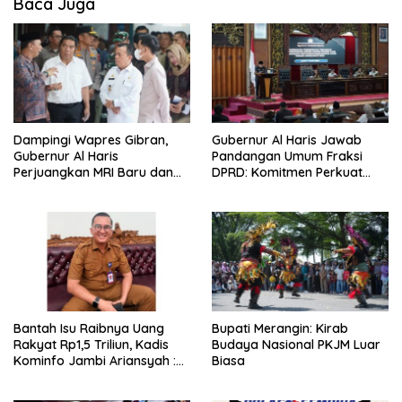
Baca Juga
Dampingi Wapres Gibran,
Gubernur Al Haris Jawab
Gubernur Al Haris
Pandangan Umum Fraksi
Perjuangkan MRI Baru dan
DPRD: Komitmen Perkuat
Tambahan Dokter Spesialis
Tata Kelola dan
untuk RSUD Raden Mattaher
Kesejahteraan Masyarakat
Bantah Isu Raibnya Uang
Bupati Merangin: Kirab
Rakyat Rp1,5 Triliun, Kadis
Budaya Nasional PKJM Luar
Kominfo Jambi Ariansyah :
Biasa
Itu Hoaks dan Akumulasi
Temuan Lintas Gubernur