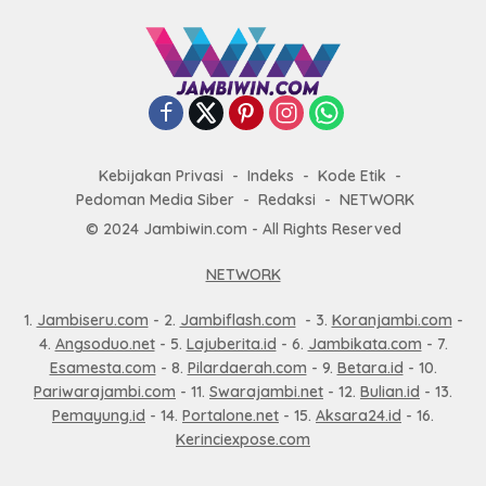
Kebijakan Privasi
Indeks
Kode Etik
Pedoman Media Siber
Redaksi
NETWORK
© 2024 Jambiwin.com - All Rights Reserved
NETWORK
1.
Jambiseru.com
- 2.
Jambiflash.com
- 3.
Koranjambi.com
-
4.
Angsoduo.net
- 5.
Lajuberita.id
- 6.
Jambikata.com
- 7.
Esamesta.com
- 8.
Pilardaerah.com
- 9.
Betara.id
- 10.
Pariwarajambi.com
- 11.
Swarajambi.net
- 12.
Bulian.id
- 13.
Pemayung.id
- 14.
Portalone.net
- 15.
Aksara24.id
- 16.
Kerinciexpose.com