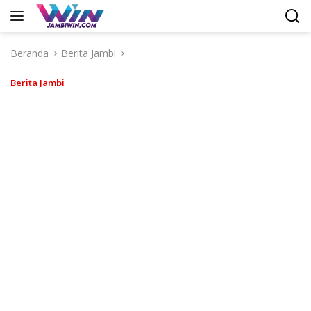
Langsung
ke
konten
Beranda
Berita Jambi
Berita Jambi