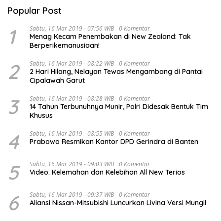
Popular Post
1
Sabtu, 16 Mar 2019 - 07:56 WIB
0 Komentar
Menag Kecam Penembakan di New Zealand: Tak
Berperikemanusiaan!
2
Sabtu, 16 Mar 2019 - 08:22 WIB
0 Komentar
2 Hari Hilang, Nelayan Tewas Mengambang di Pantai
Cipalawah Garut
3
Sabtu, 16 Mar 2019 - 08:28 WIB
0 Komentar
14 Tahun Terbunuhnya Munir, Polri Didesak Bentuk Tim
Khusus
4
Sabtu, 16 Mar 2019 - 08:55 WIB
0 Komentar
Prabowo Resmikan Kantor DPD Gerindra di Banten
5
Sabtu, 16 Mar 2019 - 09:03 WIB
0 Komentar
Video: Kelemahan dan Kelebihan All New Terios
6
Sabtu, 16 Mar 2019 - 09:37 WIB
0 Komentar
Aliansi Nissan-Mitsubishi Luncurkan Livina Versi Mungil