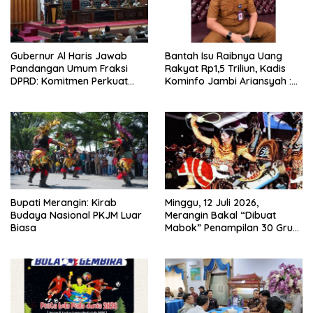
Gubernur Al Haris Jawab
Bantah Isu Raibnya Uang
Pandangan Umum Fraksi
Rakyat Rp1,5 Triliun, Kadis
DPRD: Komitmen Perkuat
Kominfo Jambi Ariansyah :
Tata Kelola dan
Itu Hoaks dan Akumulasi
Kesejahteraan Masyarakat
Temuan Lintas Gubernur
Sejak 2002
Bupati Merangin: Kirab
Minggu, 12 Juli 2026,
Budaya Nasional PKJM Luar
Merangin Bakal “Dibuat
Biasa
Mabok” Penampilan 30 Grup
Jaranan Kuda Lumping