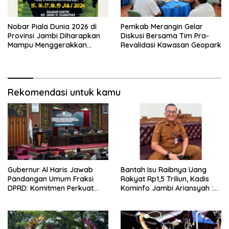
Nobar Piala Dunia 2026 di
Pemkab Merangin Gelar
Provinsi Jambi Diharapkan
Diskusi Bersama Tim Pra-
Mampu Menggerakkan
Revalidasi Kawasan Geopark
Ekonomi Pelaku UMKM
Rekomendasi untuk kamu
Gubernur Al Haris Jawab
Bantah Isu Raibnya Uang
Pandangan Umum Fraksi
Rakyat Rp1,5 Triliun, Kadis
DPRD: Komitmen Perkuat
Kominfo Jambi Ariansyah :
Tata Kelola dan
Itu Hoaks dan Akumulasi
Kesejahteraan Masyarakat
Temuan Lintas Gubernur
Sejak 2002