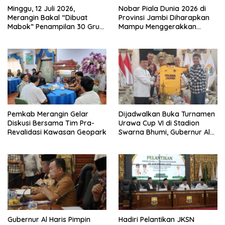
Minggu, 12 Juli 2026,
Nobar Piala Dunia 2026 di
Merangin Bakal “Dibuat
Provinsi Jambi Diharapkan
Mabok” Penampilan 30 Grup
Mampu Menggerakkan
Jaranan Kuda Lumping
Ekonomi Pelaku UMKM
Pemkab Merangin Gelar
Dijadwalkan Buka Turnamen
Diskusi Bersama Tim Pra-
Urawa Cup VI di Stadion
Revalidasi Kawasan Geopark
Swarna Bhumi, Gubernur Al
Haris Siap Berlaga Lawan
Tim Urawa
Gubernur Al Haris Pimpin
Hadiri Pelantikan JKSN