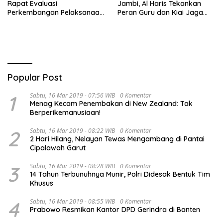
Rapat Evaluasi
Jambi, Al Haris Tekankan
Perkembangan Pelaksanaan
Peran Guru dan Kiai Jaga
Kegiatan Pembangunan
Moral Generasi Bangsa
Triwulan II TA 2026
Popular Post
1
Sabtu, 16 Mar 2019 - 07:56 WIB
0 Komentar
Menag Kecam Penembakan di New Zealand: Tak
Berperikemanusiaan!
2
Sabtu, 16 Mar 2019 - 08:22 WIB
0 Komentar
2 Hari Hilang, Nelayan Tewas Mengambang di Pantai
Cipalawah Garut
3
Sabtu, 16 Mar 2019 - 08:28 WIB
0 Komentar
14 Tahun Terbunuhnya Munir, Polri Didesak Bentuk Tim
Khusus
4
Sabtu, 16 Mar 2019 - 08:55 WIB
0 Komentar
Prabowo Resmikan Kantor DPD Gerindra di Banten