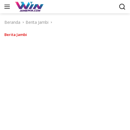
Langsung
ke
konten
Beranda
Berita Jambi
Berita Jambi