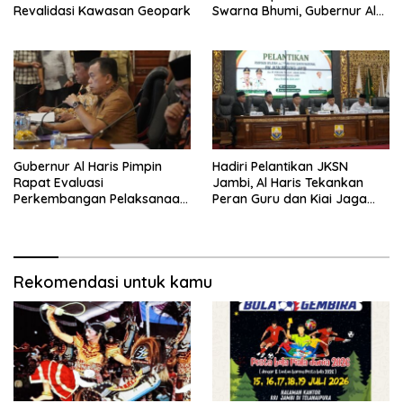
Revalidasi Kawasan Geopark
Swarna Bhumi, Gubernur Al
Haris Siap Berlaga Lawan
Tim Urawa
Gubernur Al Haris Pimpin
Hadiri Pelantikan JKSN
Rapat Evaluasi
Jambi, Al Haris Tekankan
Perkembangan Pelaksanaan
Peran Guru dan Kiai Jaga
Kegiatan Pembangunan
Moral Generasi Bangsa
Triwulan II TA 2026
Rekomendasi untuk kamu