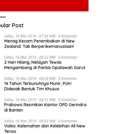
ular Post
Sabtu, 16 Mar 2019 - 07:56 WIB
0 Komentar
Menag Kecam Penembakan di New
Zealand: Tak Berperikemanusiaan!
Sabtu, 16 Mar 2019 - 08:22 WIB
0 Komentar
2 Hari Hilang, Nelayan Tewas
Mengambang di Pantai Cipalawah Garut
Sabtu, 16 Mar 2019 - 08:28 WIB
0 Komentar
14 Tahun Terbunuhnya Munir, Polri
Didesak Bentuk Tim Khusus
Sabtu, 16 Mar 2019 - 08:55 WIB
0 Komentar
Prabowo Resmikan Kantor DPD Gerindra
di Banten
Sabtu, 16 Mar 2019 - 09:03 WIB
0 Komentar
Video: Kelemahan dan Kelebihan All New
Terios