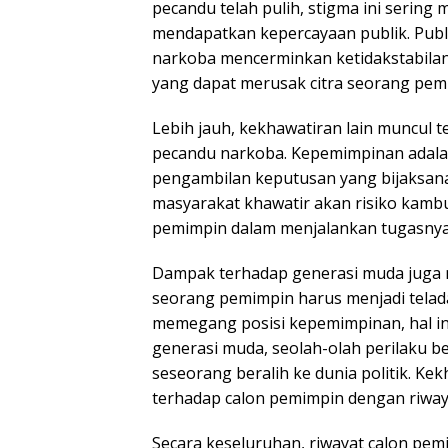
pecandu telah pulih, stigma ini seri
mendapatkan kepercayaan publik. Publ
narkoba mencerminkan ketidakstabilan
yang dapat merusak citra seorang pem
Lebih jauh, kekhawatiran lain muncul t
pecandu narkoba. Kepemimpinan adala
pengambilan keputusan yang bijaksana d
masyarakat khawatir akan risiko kamb
pemimpin dalam menjalankan tugasnya
Dampak terhadap generasi muda juga me
seorang pemimpin harus menjadi telad
memegang posisi kepemimpinan, hal in
generasi muda, seolah-olah perilaku 
seseorang beralih ke dunia politik. Ke
terhadap calon pemimpin dengan riway
Secara keseluruhan, riwayat calon pe