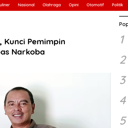
uliner
Nasional
Olahraga
Opini
Otomotif
Politik
Pop
1
h, Kunci Pemimpin
bas Narkoba
2
3
4
5