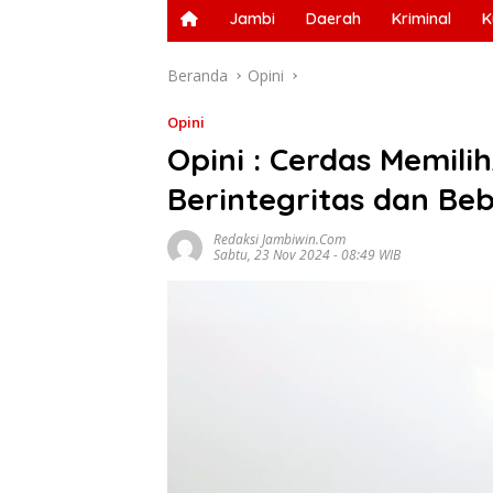
Jambi
Daerah
Kriminal
K
Beranda
Opini
Opini
Opini : Cerdas Memili
Berintegritas dan Be
Redaksi Jambiwin.com
Sabtu, 23 Nov 2024 - 08:49 WIB