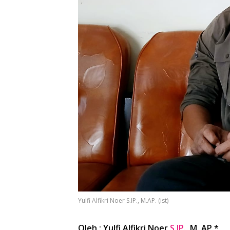
Yulfi Alfikri Noer S.IP., M.AP. (ist)
Oleh : Yulfi Alfikri Noer
S.IP
., M. AP *