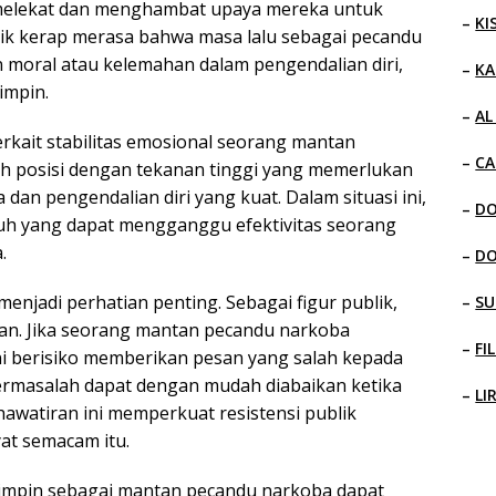
ng melekat dan menghambat upaya mereka untuk
–
KI
ik kerap merasa bahwa masa lalu sebagai pecandu
 moral atau kelemahan dalam pengendalian diri,
–
KA
impin.
–
AL
erkait stabilitas emosional seorang mantan
–
CA
h posisi dengan tekanan tinggi yang memerlukan
an pengendalian diri yang kuat. Dalam situasi ini,
–
D
uh yang dapat mengganggu efektivitas seorang
.
–
D
njadi perhatian penting. Sebagai figur publik,
–
SU
an. Jika seorang mantan pecandu narkoba
–
FI
i berisiko memberikan pesan yang salah kepada
bermasalah dapat dengan mudah diabaikan ketika
–
LI
khawatiran ini memperkuat resistensi publik
at semacam itu.
mimpin sebagai mantan pecandu narkoba dapat