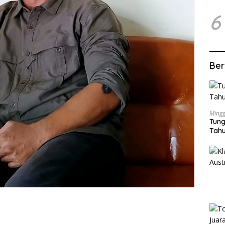
6
Ber
Mingg
Tung
Tahu