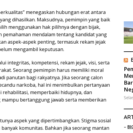
Berkualitas” menegaskan hubungan erat antara
n yang dihasilkan. Maksudnya, pemimpin yang baik
milih menggunakan hak pilihnya dengan bijak,
dan pemahaman mendalam tentang kandidat yang
kan aspek-aspek penting, termasuk rekam jejak
ebelum mengambil keputusan.
i integritas, kompetensi, rekam jejak, visi, serta
Pem
kat. Seorang pemimpin harus memiliki moral
Men
i panutan bagi rakyatnya. Jika seorang calon
Bar
pecandu narkoba, hal ini menimbulkan pertanyaan
Ne
 rehabilitasi, memperbaiki hidupnya, dan
Sela
ang mampu bertanggung jawab serta memberikan
ART
tunya aspek yang dipertimbangkan. Stigma sosial
–
BI
i banyak komunitas. Bahkan jika seorang mantan