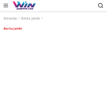
Langsung
ke
konten
Beranda
Berita Jambi
Berita Jambi