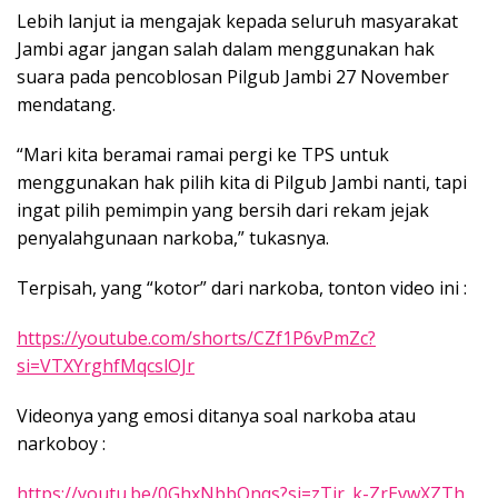
Lebih lanjut ia mengajak kepada seluruh masyarakat
Jambi agar jangan salah dalam menggunakan hak
suara pada pencoblosan Pilgub Jambi 27 November
mendatang.
“Mari kita beramai ramai pergi ke TPS untuk
menggunakan hak pilih kita di Pilgub Jambi nanti, tapi
ingat pilih pemimpin yang bersih dari rekam jejak
penyalahgunaan narkoba,” tukasnya.
Terpisah, yang “kotor” dari narkoba, tonton video ini :
https://youtube.com/shorts/CZf1P6vPmZc?
si=VTXYrghfMqcslOJr
Videonya yang emosi ditanya soal narkoba atau
narkoboy :
https://youtu.be/0GhxNbbQnqs?si=zTjr_k-ZrEvwXZTh