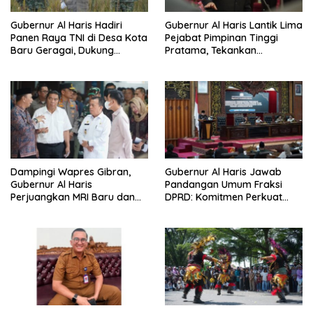
Gubernur Al Haris Hadiri
Gubernur Al Haris Lantik Lima
Panen Raya TNI di Desa Kota
Pejabat Pimpinan Tinggi
Baru Geragai, Dukung
Pratama, Tekankan
Ketahanan Pangan
Penguatan Kinerja,
Kekompakan Tim, dan
Integritas
Dampingi Wapres Gibran,
Gubernur Al Haris Jawab
Gubernur Al Haris
Pandangan Umum Fraksi
Perjuangkan MRI Baru dan
DPRD: Komitmen Perkuat
Tambahan Dokter Spesialis
Tata Kelola dan
untuk RSUD Raden Mattaher
Kesejahteraan Masyarakat