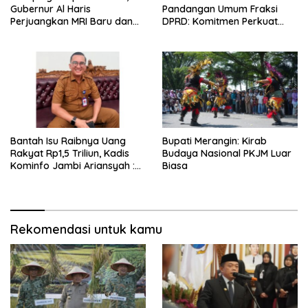
Gubernur Al Haris
Pandangan Umum Fraksi
Perjuangkan MRI Baru dan
DPRD: Komitmen Perkuat
Tambahan Dokter Spesialis
Tata Kelola dan
untuk RSUD Raden Mattaher
Kesejahteraan Masyarakat
Bantah Isu Raibnya Uang
Bupati Merangin: Kirab
Rakyat Rp1,5 Triliun, Kadis
Budaya Nasional PKJM Luar
Kominfo Jambi Ariansyah :
Biasa
Itu Hoaks dan Akumulasi
Temuan Lintas Gubernur
Sejak 2002
Rekomendasi untuk kamu