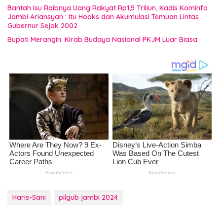
Bantah Isu Raibnya Uang Rakyat Rp1,5 Triliun, Kadis Kominfo
Jambi Ariansyah : Itu Hoaks dan Akumulasi Temuan Lintas
Gubernur Sejak 2002
Bupati Merangin: Kirab Budaya Nasional PKJM Luar Biasa
Haris-Sani
pilgub jambi 2024