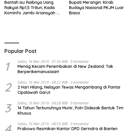
Bantah Isu Raibnya Uang
Bupati Merangin: Kirab
Rakyat Rp1,5 Triliun, Kadis
Budaya Nasional PKJM Luar
Kominfo Jambi Ariansyah :
Biasa
Itu Hoaks dan Akumulasi
Temuan Lintas Gubernur
Sejak 2002
Popular Post
1
Sabtu, 16 Mar 2019 - 07:56 WIB
0 Komentar
Menag Kecam Penembakan di New Zealand: Tak
Berperikemanusiaan!
2
Sabtu, 16 Mar 2019 - 08:22 WIB
0 Komentar
2 Hari Hilang, Nelayan Tewas Mengambang di Pantai
Cipalawah Garut
3
Sabtu, 16 Mar 2019 - 08:28 WIB
0 Komentar
14 Tahun Terbunuhnya Munir, Polri Didesak Bentuk Tim
Khusus
4
Sabtu, 16 Mar 2019 - 08:55 WIB
0 Komentar
Prabowo Resmikan Kantor DPD Gerindra di Banten