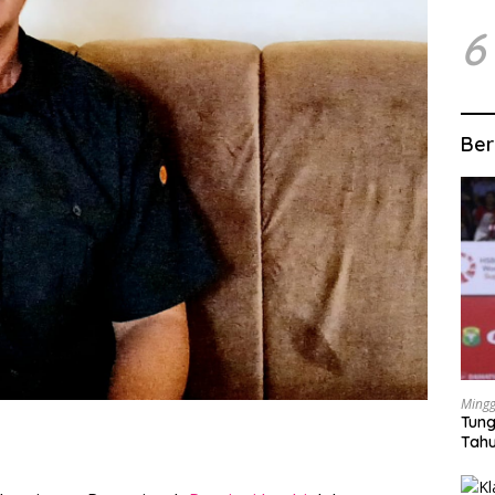
6
Ber
Mingg
Tung
Tahu