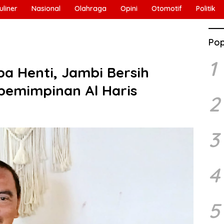
uliner
Nasional
Olahraga
Opini
Otomotif
Politik
Pop
1
pa Henti, Jambi Bersih
pemimpinan Al Haris
2
3
4
5