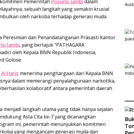
 komitmen Pemerintah
Provinsi Jambi
dalam
ilayahnya, sebuah langkah yang semakin krusial
imbulkan oleh narkoba terhadap generasi muda
ra Peresmian dan Penandatanganan Prasasti Kantor
nsi Jambi
, yang bertajuk “PATHAGARA
diri oleh Kepala BNN Republik Indonesia,
rd Golose.
r
Al Haris
menerima penghargaan dari Kepala BNN
usnya dalam memerangi penyalahgunaan narkotika,
berhasilan kolaboratif antara pemerintah daerah
 menjadi langkah utama yang tidak hanya sejalan
mendukung Asta Cita ke-7 yang dicanangkan
Buk
rogram ini, pemerintah menunjukkan komitmen
Tom
arkoba yang mengancam generasi muda dan
Pe