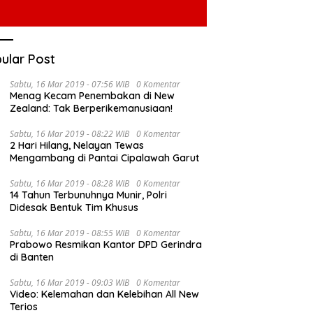
ular Post
Sabtu, 16 Mar 2019 - 07:56 WIB
0 Komentar
Menag Kecam Penembakan di New
Zealand: Tak Berperikemanusiaan!
Sabtu, 16 Mar 2019 - 08:22 WIB
0 Komentar
2 Hari Hilang, Nelayan Tewas
Mengambang di Pantai Cipalawah Garut
Sabtu, 16 Mar 2019 - 08:28 WIB
0 Komentar
14 Tahun Terbunuhnya Munir, Polri
Didesak Bentuk Tim Khusus
Sabtu, 16 Mar 2019 - 08:55 WIB
0 Komentar
Prabowo Resmikan Kantor DPD Gerindra
di Banten
Sabtu, 16 Mar 2019 - 09:03 WIB
0 Komentar
Video: Kelemahan dan Kelebihan All New
Terios