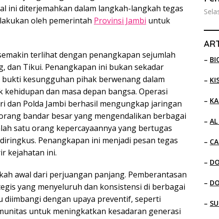
nal ini diterjemahkan dalam langkah-langkah tegas
Sela
ilakukan oleh pemerintah
Provinsi Jambi
untuk
ART
emakin terlihat dengan penangkapan sejumlah
–
BI
, dan Tikui. Penangkapan ini bukan sekadar
a bukti kesungguhan pihak berwenang dalam
–
KI
 kehidupan dan masa depan bangsa. Operasi
–
KA
lri dan Polda Jambi berhasil mengungkap jaringan
seorang bandar besar yang mengendalikan berbagai
–
AL
n, salah satu orang kepercayaannya yang bertugas
 diringkus. Penangkapan ini menjadi pesan tegas
–
CA
 kejahatan ini.
–
D
gkah awal dari perjuangan panjang. Pemberantasan
–
D
gis yang menyeluruh dan konsistensi di berbagai
u diimbangi dengan upaya preventif, seperti
–
SU
munitas untuk meningkatkan kesadaran generasi