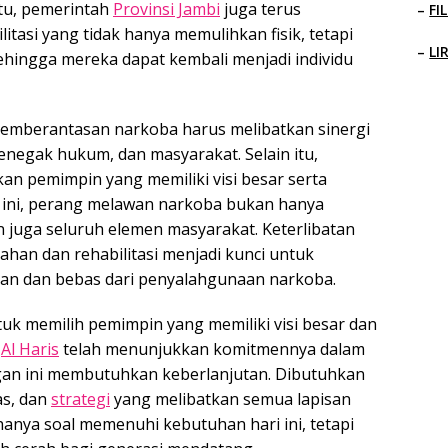
itu, pemerintah
Provinsi Jambi
juga terus
–
FI
asi yang tidak hanya memulihkan fisik, tetapi
–
LI
sehingga mereka dapat kembali menjadi individu
pemberantasan narkoba harus melibatkan sinergi
enegak hukum, dan masyarakat. Selain itu,
n pemimpin yang memiliki visi besar serta
l ini, perang melawan narkoba bukan hanya
 juga seluruh elemen masyarakat. Keterlibatan
ahan dan rehabilitasi menjadi kunci untuk
an dan bebas dari penyalahgunaan narkoba.
tuk memilih pemimpin yang memiliki visi besar dan
r
Al Haris
telah menunjukkan komitmennya dalam
gan ini membutuhkan keberlanjutan. Dibutuhkan
as, dan
strategi
yang melibatkan semua lapisan
anya soal memenuhi kebutuhan hari ini, tetapi