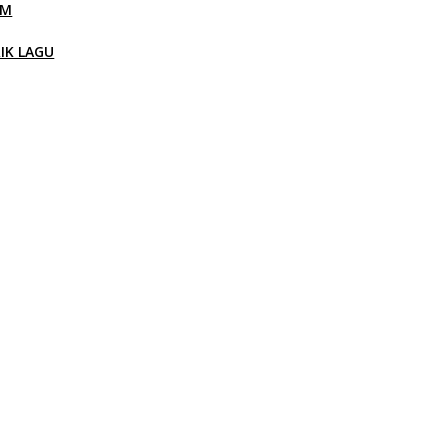
LM
RIK LAGU