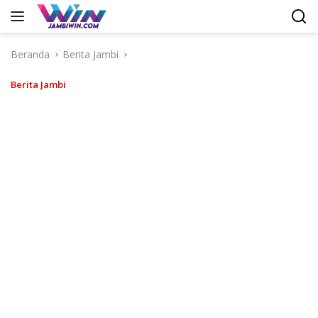
Langsung
ke
konten
Beranda
Berita Jambi
Berita Jambi