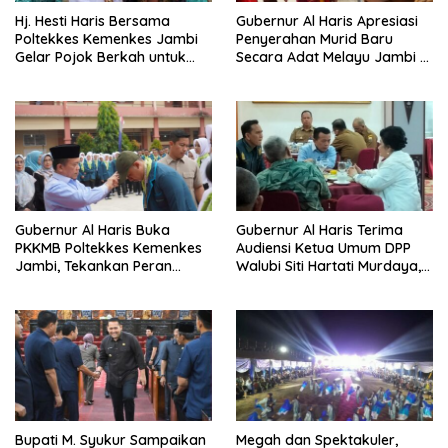
Hj. Hesti Haris Bersama
Gubernur Al Haris Apresiasi
Poltekkes Kemenkes Jambi
Penyerahan Murid Baru
Gelar Pojok Berkah untuk
Secara Adat Melayu Jambi di
Tingkatkan Gizi Masyarakat
SMA Negeri 1 Muaro Jambi
Gubernur Al Haris Buka
Gubernur Al Haris Terima
PKKMB Poltekkes Kemenkes
Audiensi Ketua Umum DPP
Jambi, Tekankan Peran
Walubi Siti Hartati Murdaya,
Strategis Tenaga Kesehatan
Bahas Kerukunan dan
dan Promosi Kesehatan
Pemberdayaan Umat
Bupati M. Syukur Sampaikan
Megah dan Spektakuler,