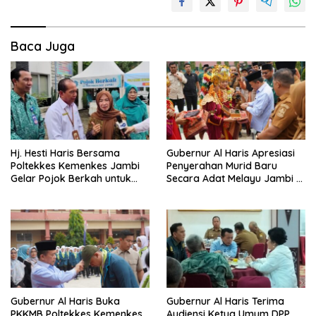
Baca Juga
Hj. Hesti Haris Bersama
Gubernur Al Haris Apresiasi
Poltekkes Kemenkes Jambi
Penyerahan Murid Baru
Gelar Pojok Berkah untuk
Secara Adat Melayu Jambi di
Tingkatkan Gizi Masyarakat
SMA Negeri 1 Muaro Jambi
Gubernur Al Haris Buka
Gubernur Al Haris Terima
PKKMB Poltekkes Kemenkes
Audiensi Ketua Umum DPP