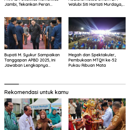
Jambi, Tekankan Peran
Walubi Siti Hartati Murdaya,
Strategis Tenaga Kesehatan
Bahas Kerukunan dan
dan Promosi Kesehatan
Pemberdayaan Umat
Bupati M. Syukur Sampaikan
Megah dan Spektakuler,
Tanggapan APBD 2025, Ini
Pembukaan MTQH ke-52
Jawaban Lengkapnya…
Pukau Ribuan Mata
Rekomendasi untuk kamu