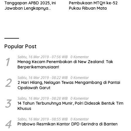
Tanggapan APBD 2025, Ini
Pembukaan MTQH ke-52
Jawaban Lengkapnya…
Pukau Ribuan Mata
Popular Post
1
Sabtu, 16 Mar 2019 - 07:56 WIB
0 Komentar
Menag Kecam Penembakan di New Zealand: Tak
Berperikemanusiaan!
2
Sabtu, 16 Mar 2019 - 08:22 WIB
0 Komentar
2 Hari Hilang, Nelayan Tewas Mengambang di Pantai
Cipalawah Garut
3
Sabtu, 16 Mar 2019 - 08:28 WIB
0 Komentar
14 Tahun Terbunuhnya Munir, Polri Didesak Bentuk Tim
Khusus
4
Sabtu, 16 Mar 2019 - 08:55 WIB
0 Komentar
Prabowo Resmikan Kantor DPD Gerindra di Banten