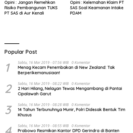
Opini : Jangan Remehkan
Opini : Kelemahan Klaim PT
Risiko Pembangunan TUKS
SAS Soal Keamanan Intake
PT SAS di Aur Kenali
PDAM
Popular Post
1
Sabtu, 16 Mar 2019 - 07:56 WIB
0 Komentar
Menag Kecam Penembakan di New Zealand: Tak
Berperikemanusiaan!
2
Sabtu, 16 Mar 2019 - 08:22 WIB
0 Komentar
2 Hari Hilang, Nelayan Tewas Mengambang di Pantai
Cipalawah Garut
3
Sabtu, 16 Mar 2019 - 08:28 WIB
0 Komentar
14 Tahun Terbunuhnya Munir, Polri Didesak Bentuk Tim
Khusus
4
Sabtu, 16 Mar 2019 - 08:55 WIB
0 Komentar
Prabowo Resmikan Kantor DPD Gerindra di Banten