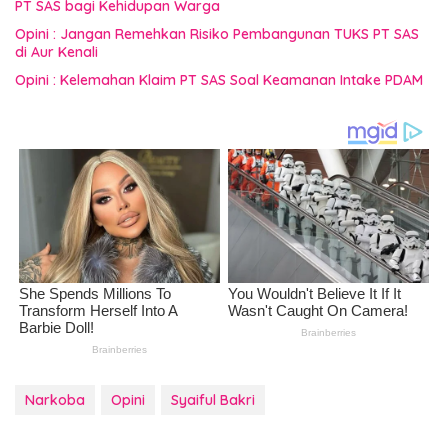
PT SAS bagi Kehidupan Warga
Opini : Jangan Remehkan Risiko Pembangunan TUKS PT SAS
di Aur Kenali
Opini : Kelemahan Klaim PT SAS Soal Keamanan Intake PDAM
Narkoba
Opini
Syaiful Bakri