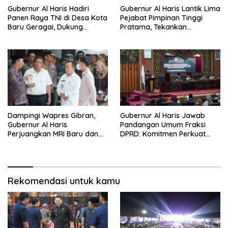
Gubernur Al Haris Hadiri
Gubernur Al Haris Lantik Lima
Panen Raya TNI di Desa Kota
Pejabat Pimpinan Tinggi
Baru Geragai, Dukung
Pratama, Tekankan
Ketahanan Pangan
Penguatan Kinerja,
Kekompakan Tim, dan
Integritas
Dampingi Wapres Gibran,
Gubernur Al Haris Jawab
Gubernur Al Haris
Pandangan Umum Fraksi
Perjuangkan MRI Baru dan
DPRD: Komitmen Perkuat
Tambahan Dokter Spesialis
Tata Kelola dan
untuk RSUD Raden Mattaher
Kesejahteraan Masyarakat
Rekomendasi untuk kamu