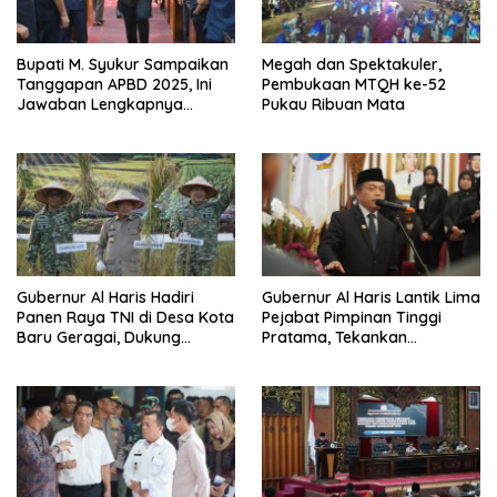
Bupati M. Syukur Sampaikan
Megah dan Spektakuler,
Tanggapan APBD 2025, Ini
Pembukaan MTQH ke-52
Jawaban Lengkapnya…
Pukau Ribuan Mata
Gubernur Al Haris Hadiri
Gubernur Al Haris Lantik Lima
Panen Raya TNI di Desa Kota
Pejabat Pimpinan Tinggi
Baru Geragai, Dukung
Pratama, Tekankan
Ketahanan Pangan
Penguatan Kinerja,
Kekompakan Tim, dan
Integritas