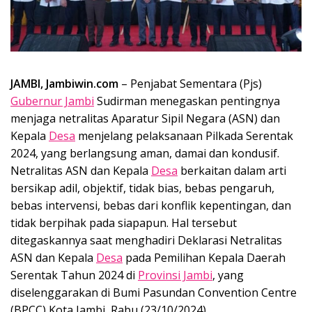
JAMBI, Jambiwin.com
– Penjabat Sementara (Pjs)
Gubernur Jambi
Sudirman menegaskan pentingnya
menjaga netralitas Aparatur Sipil Negara (ASN) dan
Kepala
Desa
menjelang pelaksanaan Pilkada Serentak
2024, yang berlangsung aman, damai dan kondusif.
Netralitas ASN dan Kepala
Desa
berkaitan dalam arti
bersikap adil, objektif, tidak bias, bebas pengaruh,
bebas intervensi, bebas dari konflik kepentingan, dan
tidak berpihak pada siapapun. Hal tersebut
ditegaskannya saat menghadiri Deklarasi Netralitas
ASN dan Kepala
Desa
pada Pemilihan Kepala Daerah
Serentak Tahun 2024 di
Provinsi Jambi
, yang
diselenggarakan di Bumi Pasundan Convention Centre
(BPCC) Kota Jambi, Rabu (23/10/2024).