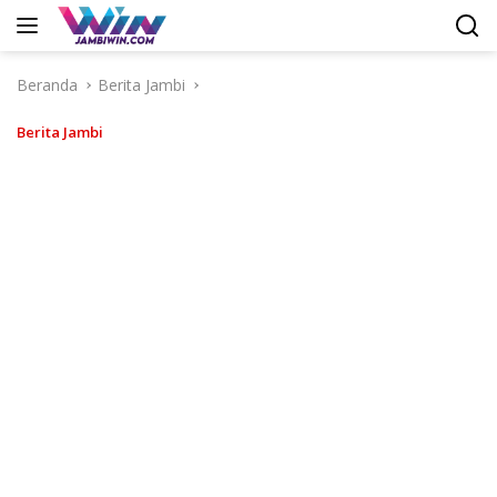
Langsung
ke
konten
Beranda
Berita Jambi
Berita Jambi