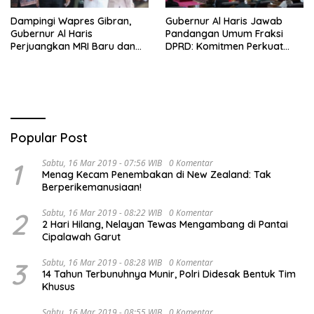
Dampingi Wapres Gibran,
Gubernur Al Haris Jawab
Gubernur Al Haris
Pandangan Umum Fraksi
Perjuangkan MRI Baru dan
DPRD: Komitmen Perkuat
Tambahan Dokter Spesialis
Tata Kelola dan
untuk RSUD Raden Mattaher
Kesejahteraan Masyarakat
Popular Post
1
Sabtu, 16 Mar 2019 - 07:56 WIB
0 Komentar
Menag Kecam Penembakan di New Zealand: Tak
Berperikemanusiaan!
2
Sabtu, 16 Mar 2019 - 08:22 WIB
0 Komentar
2 Hari Hilang, Nelayan Tewas Mengambang di Pantai
Cipalawah Garut
3
Sabtu, 16 Mar 2019 - 08:28 WIB
0 Komentar
14 Tahun Terbunuhnya Munir, Polri Didesak Bentuk Tim
Khusus
Sabtu, 16 Mar 2019 - 08:55 WIB
0 Komentar