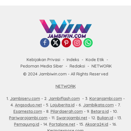
Kebijakan Privasi
Indeks
Kode Etik
Pedoman Media Siber
Redaksi
NETWORK
© 2024 Jambiwin.com - All Rights Reserved
NETWORK
1.
Jambiseru.com
- 2.
Jambiflash.com
- 3.
Koranjambi.com
-
4.
Angsoduo.net
- 5.
Lajuberita.id
- 6.
Jambikata.com
- 7.
Esamesta.com
- 8.
Pilardaerah.com
- 9.
Betara.id
- 10.
Pariwarajambi.com
- 11.
Swarajambi.net
- 12.
Bulian.id
- 13.
Pemayung.id
- 14.
Portalone.net
- 15.
Aksara24.id
- 16.
Kerinciexpose.com