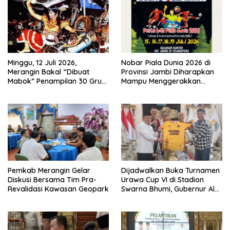
Minggu, 12 Juli 2026,
Nobar Piala Dunia 2026 di
Merangin Bakal “Dibuat
Provinsi Jambi Diharapkan
Mabok” Penampilan 30 Grup
Mampu Menggerakkan
Jaranan Kuda Lumping
Ekonomi Pelaku UMKM
Pemkab Merangin Gelar
Dijadwalkan Buka Turnamen
Diskusi Bersama Tim Pra-
Urawa Cup VI di Stadion
Revalidasi Kawasan Geopark
Swarna Bhumi, Gubernur Al
Haris Siap Berlaga Lawan
Tim Urawa