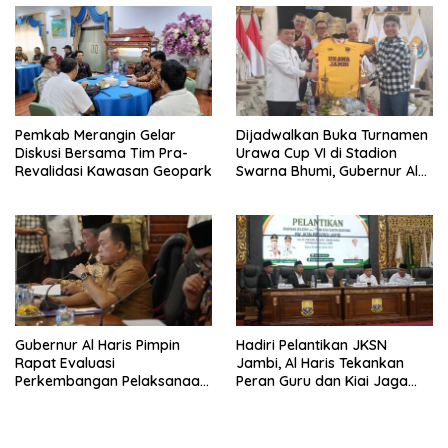
Pemkab Merangin Gelar
Dijadwalkan Buka Turnamen
Diskusi Bersama Tim Pra-
Urawa Cup VI di Stadion
Revalidasi Kawasan Geopark
Swarna Bhumi, Gubernur Al
Haris Siap Berlaga Lawan
Tim Urawa
Gubernur Al Haris Pimpin
Hadiri Pelantikan JKSN
Rapat Evaluasi
Jambi, Al Haris Tekankan
Perkembangan Pelaksanaan
Peran Guru dan Kiai Jaga
Kegiatan Pembangunan
Moral Generasi Bangsa
Triwulan II TA 2026