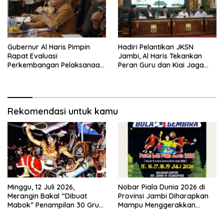
Gubernur Al Haris Pimpin
Hadiri Pelantikan JKSN
Rapat Evaluasi
Jambi, Al Haris Tekankan
Perkembangan Pelaksanaan
Peran Guru dan Kiai Jaga
Kegiatan Pembangunan
Moral Generasi Bangsa
Triwulan II TA 2026
Rekomendasi untuk kamu
Minggu, 12 Juli 2026,
Nobar Piala Dunia 2026 di
Merangin Bakal “Dibuat
Provinsi Jambi Diharapkan
Mabok” Penampilan 30 Grup
Mampu Menggerakkan
Jaranan Kuda Lumping
Ekonomi Pelaku UMKM