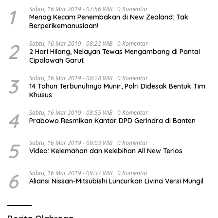
1
Sabtu, 16 Mar 2019 - 07:56 WIB
0 Komentar
Menag Kecam Penembakan di New Zealand: Tak
Berperikemanusiaan!
2
Sabtu, 16 Mar 2019 - 08:22 WIB
0 Komentar
2 Hari Hilang, Nelayan Tewas Mengambang di Pantai
Cipalawah Garut
3
Sabtu, 16 Mar 2019 - 08:28 WIB
0 Komentar
14 Tahun Terbunuhnya Munir, Polri Didesak Bentuk Tim
Khusus
4
Sabtu, 16 Mar 2019 - 08:55 WIB
0 Komentar
Prabowo Resmikan Kantor DPD Gerindra di Banten
5
Sabtu, 16 Mar 2019 - 09:03 WIB
0 Komentar
Video: Kelemahan dan Kelebihan All New Terios
6
Sabtu, 16 Mar 2019 - 09:37 WIB
0 Komentar
Aliansi Nissan-Mitsubishi Luncurkan Livina Versi Mungil