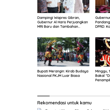
Dampingi Wapres Gibran,
Gubernur
Gubernur Al Haris Perjuangkan
Pandang
MRI Baru dan Tambahan
DPRD: Ko
Dokter Spesialis untuk RSUD
Kelola d
Raden Mattaher
Masyara
Bupati Merangin: Kirab Budaya
Minggu, 1
Nasional PKJM Luar Biasa
Bakal “D
Penampi
Kuda Lu
Rekomendasi untuk kamu