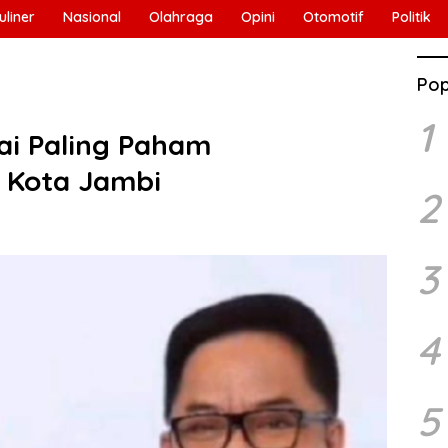
uliner
Nasional
Olahraga
Opini
Otomotif
Politik
Pop
1
ai Paling Paham
h Kota Jambi
2
3
4
5