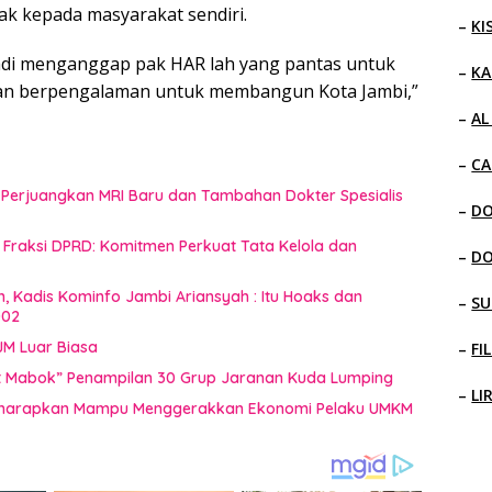
pak kepada masyarakat sendiri.
–
KI
ribadi menganggap pak HAR lah yang pantas untuk
–
KA
dan berpengalaman untuk membangun Kota Jambi,”
–
AL
–
CA
 Perjuangkan MRI Baru dan Tambahan Dokter Spesialis
–
D
raksi DPRD: Komitmen Perkuat Tata Kelola dan
–
D
n, Kadis Kominfo Jambi Ariansyah : Itu Hoaks dan
–
SU
002
JM Luar Biasa
–
FI
uat Mabok” Penampilan 30 Grup Jaranan Kuda Lumping
–
LI
i Diharapkan Mampu Menggerakkan Ekonomi Pelaku UMKM