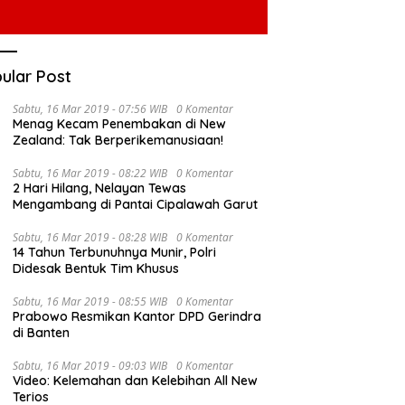
ular Post
Sabtu, 16 Mar 2019 - 07:56 WIB
0 Komentar
Menag Kecam Penembakan di New
Zealand: Tak Berperikemanusiaan!
Sabtu, 16 Mar 2019 - 08:22 WIB
0 Komentar
2 Hari Hilang, Nelayan Tewas
Mengambang di Pantai Cipalawah Garut
Sabtu, 16 Mar 2019 - 08:28 WIB
0 Komentar
14 Tahun Terbunuhnya Munir, Polri
Didesak Bentuk Tim Khusus
Sabtu, 16 Mar 2019 - 08:55 WIB
0 Komentar
Prabowo Resmikan Kantor DPD Gerindra
di Banten
Sabtu, 16 Mar 2019 - 09:03 WIB
0 Komentar
Video: Kelemahan dan Kelebihan All New
Terios