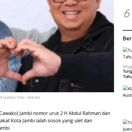
6
Ber
Mingg
Tung
Tahu
Guntur). Foto : dok tim
(Cawako) Jambi nomor urut 2 H Abdul Rahman dan
kat Kota Jambi ialah sosok yang ulet dan
ambi.