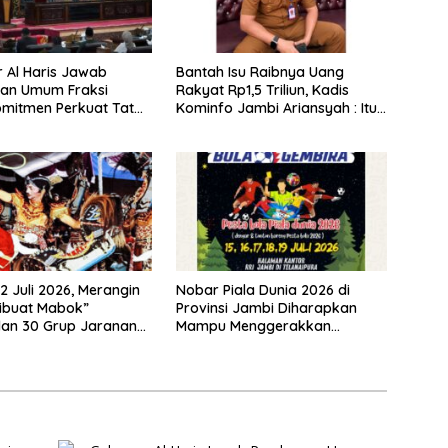
 Al Haris Jawab
Bantah Isu Raibnya Uang
an Umum Fraksi
Rakyat Rp1,5 Triliun, Kadis
mitmen Perkuat Tata
Kominfo Jambi Ariansyah : Itu
an Kesejahteraan
Hoaks dan Akumulasi Temuan
kat
Lintas Gubernur Sejak 2002
2 Juli 2026, Merangin
Nobar Piala Dunia 2026 di
ibuat Mabok”
Provinsi Jambi Diharapkan
lan 30 Grup Jaranan
Mampu Menggerakkan
mping
Ekonomi Pelaku UMKM