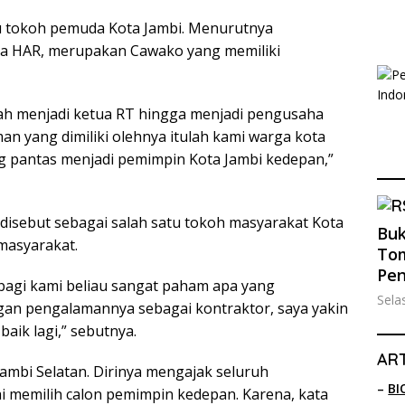
tu tokoh pemuda Kota Jambi. Menurutnya
pa HAR, merupakan Cawako yang memiliki
ernah menjadi ketua RT hingga menjadi pengusaha
an yang dimiliki olehnya itulah kami warga kota
g pantas menjadi pemimpin Kota Jambi kedepan,”
disebut sebagai salah satu tokoh masyarakat Kota
Buk
masyarakat.
Tom
Pe
i bagi kami beliau sangat paham apa yang
Sela
ngan pengalamannya sebagai kontraktor, saya yakin
aik lagi,” sebutnya.
ART
Jambi Selatan. Dirinya mengajak seluruh
–
BI
i memilih calon pemimpin kedepan. Karena, kata