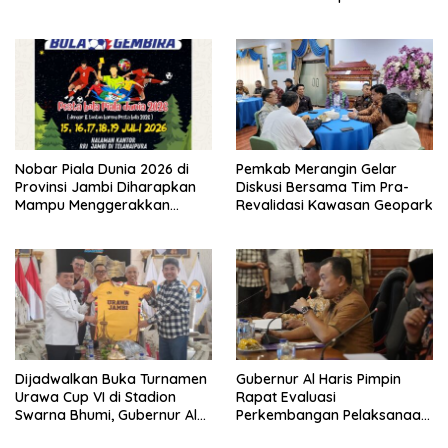
Jaranan Kuda Lumping
Nobar Piala Dunia 2026 di
Pemkab Merangin Gelar
Provinsi Jambi Diharapkan
Diskusi Bersama Tim Pra-
Mampu Menggerakkan
Revalidasi Kawasan Geopark
Ekonomi Pelaku UMKM
Dijadwalkan Buka Turnamen
Gubernur Al Haris Pimpin
Urawa Cup VI di Stadion
Rapat Evaluasi
Swarna Bhumi, Gubernur Al
Perkembangan Pelaksanaan
Haris Siap Berlaga Lawan
Kegiatan Pembangunan