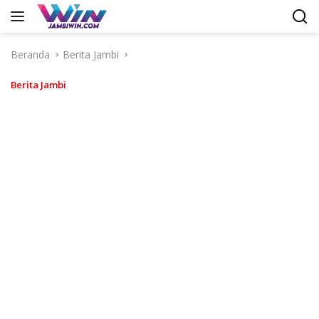
Langsung
ke
konten
Beranda
Berita Jambi
Berita Jambi