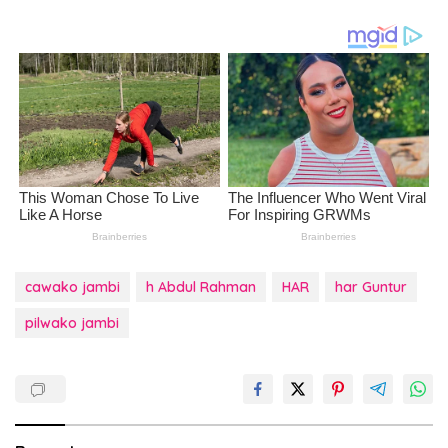
cawako jambi
h Abdul Rahman
HAR
har Guntur
pilwako jambi