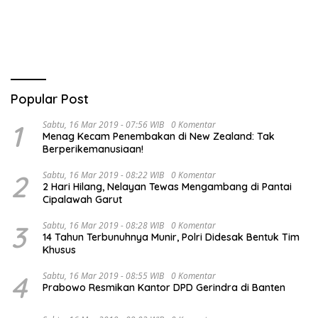
Tim Urawa
Triwulan II TA 2026
Popular Post
1
Sabtu, 16 Mar 2019 - 07:56 WIB
0 Komentar
Menag Kecam Penembakan di New Zealand: Tak
Berperikemanusiaan!
2
Sabtu, 16 Mar 2019 - 08:22 WIB
0 Komentar
2 Hari Hilang, Nelayan Tewas Mengambang di Pantai
Cipalawah Garut
3
Sabtu, 16 Mar 2019 - 08:28 WIB
0 Komentar
14 Tahun Terbunuhnya Munir, Polri Didesak Bentuk Tim
Khusus
4
Sabtu, 16 Mar 2019 - 08:55 WIB
0 Komentar
Prabowo Resmikan Kantor DPD Gerindra di Banten