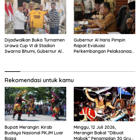
Dijadwalkan Buka Turnamen
Gubernur Al Haris Pimpin
Urawa Cup VI di Stadion
Rapat Evaluasi
Swarna Bhumi, Gubernur Al
Perkembangan Pelaksanaan
Haris Siap Berlaga Lawan
Kegiatan Pembangunan
Tim Urawa
Triwulan II TA 2026
Rekomendasi untuk kamu
Bupati Merangin: Kirab
Minggu, 12 Juli 2026,
Budaya Nasional PKJM Luar
Merangin Bakal “Dibuat
Biasa
Mabok” Penampilan 30 Grup