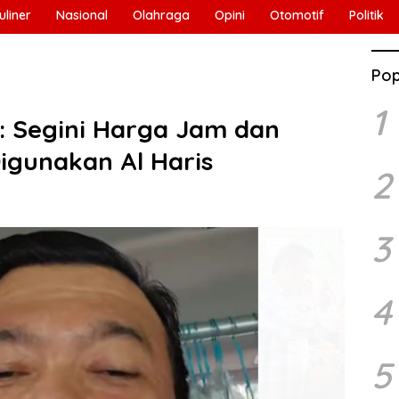
uliner
Nasional
Olahraga
Opini
Otomotif
Politik
Pop
1
 Segini Harga Jam dan
igunakan Al Haris
2
3
4
5