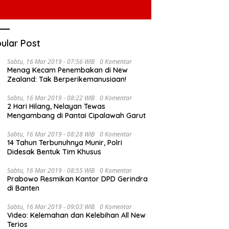
ular Post
Sabtu, 16 Mar 2019 - 07:56 WIB
0 Komentar
Menag Kecam Penembakan di New
Zealand: Tak Berperikemanusiaan!
Sabtu, 16 Mar 2019 - 08:22 WIB
0 Komentar
2 Hari Hilang, Nelayan Tewas
Mengambang di Pantai Cipalawah Garut
Sabtu, 16 Mar 2019 - 08:28 WIB
0 Komentar
14 Tahun Terbunuhnya Munir, Polri
Didesak Bentuk Tim Khusus
Sabtu, 16 Mar 2019 - 08:55 WIB
0 Komentar
Prabowo Resmikan Kantor DPD Gerindra
di Banten
Sabtu, 16 Mar 2019 - 09:03 WIB
0 Komentar
Video: Kelemahan dan Kelebihan All New
Terios