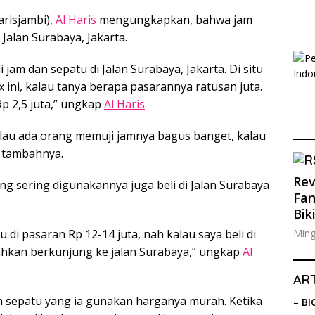
arisjambi),
Al Haris
mengungkapkan, bahwa jam
 Jalan Surabaya, Jakarta.
i jam dan sepatu di Jalan Surabaya, Jakarta. Di situ
x ini, kalau tanya berapa pasarannya ratusan juta.
p 2,5 juta,” ungkap
Al Haris
.
alau ada orang memuji jamnya bagus banget, kalau
” tambahnya.
Rev
ng sering digunakannya juga beli di Jalan Surabaya
Fan
Bik
Ming
di pasaran Rp 12-14 juta, nah kalau saya beli di
silahkan berkunjung ke jalan Surabaya,” ungkap
Al
ART
sepatu yang ia gunakan harganya murah. Ketika
–
BI