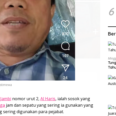
6
Ber
Mingg
Tung
Tahu
Istimewa
 Jambi
nomor urut 2,
Al Haris
, ialah sosok yang
rga
jam dan sepatu yang sering ia gunakan yang
 sering digunakan para pejabat.