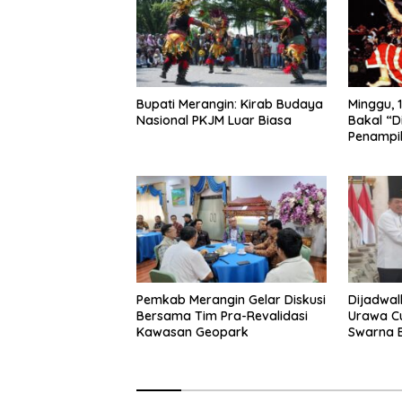
Bupati Merangin: Kirab Budaya
Minggu, 1
Nasional PKJM Luar Biasa
Bakal “D
Penampi
Kuda Lu
Pemkab Merangin Gelar Diskusi
Dijadwa
Bersama Tim Pra-Revalidasi
Urawa Cu
Kawasan Geopark
Swarna B
Haris Si
Urawa