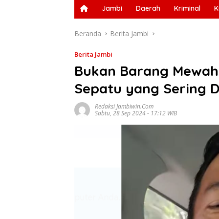
Jambi
Daerah
Kriminal
K
Beranda
Berita Jambi
Berita Jambi
Bukan Barang Mewah:
Sepatu yang Sering D
Redaksi Jambiwin.com
Sabtu, 28 Sep 2024 - 17:12 WIB