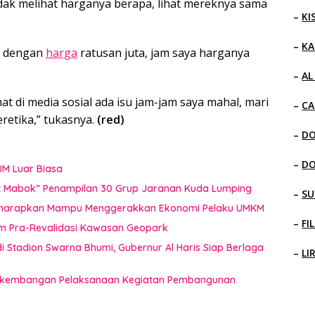
dak melihat harganya berapa, lihat mereknya sama
–
KI
–
KA
an dengan
harga
ratusan juta, jam saya harganya
–
AL
at di media sosial ada isu jam-jam saya mahal, mari
–
CA
eretika,” tukasnya.
(red)
–
D
–
D
JM Luar Biasa
uat Mabok” Penampilan 30 Grup Jaranan Kuda Lumping
–
SU
i Diharapkan Mampu Menggerakkan Ekonomi Pelaku UMKM
–
FI
im Pra-Revalidasi Kawasan Geopark
 Stadion Swarna Bhumi, Gubernur Al Haris Siap Berlaga
–
LI
 Perkembangan Pelaksanaan Kegiatan Pembangunan