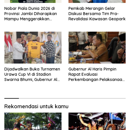
Nobar Piala Dunia 2026 di
Pemkab Merangin Gelar
Provinsi Jambi Diharapkan
Diskusi Bersama Tim Pra-
Mampu Menggerakkan
Revalidasi Kawasan Geopark
Ekonomi Pelaku UMKM
Dijadwalkan Buka Turnamen
Gubernur Al Haris Pimpin
Urawa Cup VI di Stadion
Rapat Evaluasi
Swarna Bhumi, Gubernur Al
Perkembangan Pelaksanaan
Haris Siap Berlaga Lawan
Kegiatan Pembangunan
Tim Urawa
Triwulan II TA 2026
Rekomendasi untuk kamu