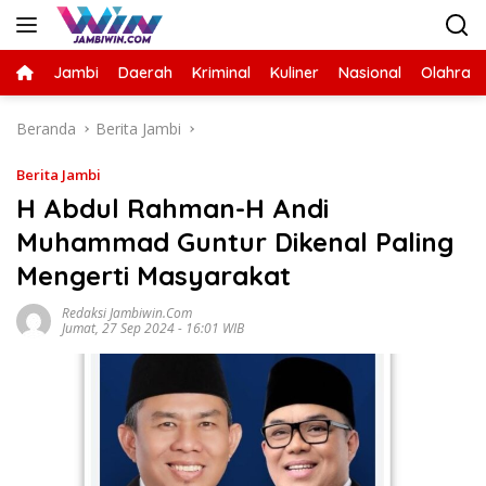
Langsung
ke
konten
Jambi
Daerah
Kriminal
Kuliner
Nasional
Olahrag
Beranda
Berita Jambi
Berita Jambi
H Abdul Rahman-H Andi
Muhammad Guntur Dikenal Paling
Mengerti Masyarakat
Redaksi Jambiwin.com
Jumat, 27 Sep 2024 - 16:01 WIB