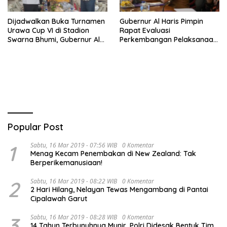
Dijadwalkan Buka Turnamen
Gubernur Al Haris Pimpin
Urawa Cup VI di Stadion
Rapat Evaluasi
Swarna Bhumi, Gubernur Al
Perkembangan Pelaksanaan
Haris Siap Berlaga Lawan
Kegiatan Pembangunan
Tim Urawa
Triwulan II TA 2026
Popular Post
1
Sabtu, 16 Mar 2019 - 07:56 WIB
0 Komentar
Menag Kecam Penembakan di New Zealand: Tak
Berperikemanusiaan!
2
Sabtu, 16 Mar 2019 - 08:22 WIB
0 Komentar
2 Hari Hilang, Nelayan Tewas Mengambang di Pantai
Cipalawah Garut
3
Sabtu, 16 Mar 2019 - 08:28 WIB
0 Komentar
14 Tahun Terbunuhnya Munir, Polri Didesak Bentuk Tim