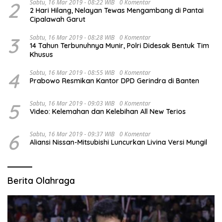
2
Sabtu, 16 Mar 2019 - 08:22 WIB
0 Komentar
2 Hari Hilang, Nelayan Tewas Mengambang di Pantai
Cipalawah Garut
3
Sabtu, 16 Mar 2019 - 08:28 WIB
0 Komentar
14 Tahun Terbunuhnya Munir, Polri Didesak Bentuk Tim
Khusus
4
Sabtu, 16 Mar 2019 - 08:55 WIB
0 Komentar
Prabowo Resmikan Kantor DPD Gerindra di Banten
5
Sabtu, 16 Mar 2019 - 09:03 WIB
0 Komentar
Video: Kelemahan dan Kelebihan All New Terios
6
Sabtu, 16 Mar 2019 - 09:37 WIB
0 Komentar
Aliansi Nissan-Mitsubishi Luncurkan Livina Versi Mungil
Berita Olahraga