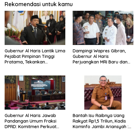
Rekomendasi untuk kamu
Gubernur Al Haris Lantik Lima
Dampingi Wapres Gibran,
Pejabat Pimpinan Tinggi
Gubernur Al Haris
Pratama, Tekankan
Perjuangkan MRI Baru dan
Penguatan Kinerja,
Tambahan Dokter Spesialis
Kekompakan Tim, dan
untuk RSUD Raden Mattaher
Integritas
Gubernur Al Haris Jawab
Bantah Isu Raibnya Uang
Pandangan Umum Fraksi
Rakyat Rp1,5 Triliun, Kadis
DPRD: Komitmen Perkuat
Kominfo Jambi Ariansyah :
Tata Kelola dan
Itu Hoaks dan Akumulasi
Kesejahteraan Masyarakat
Temuan Lintas Gubernur