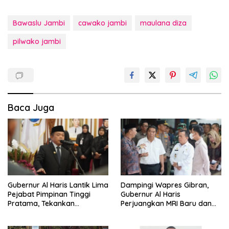
Bawaslu Jambi
cawako jambi
maulana diza
pilwako jambi
Baca Juga
Gubernur Al Haris Lantik Lima
Dampingi Wapres Gibran,
Pejabat Pimpinan Tinggi
Gubernur Al Haris
Pratama, Tekankan
Perjuangkan MRI Baru dan
Penguatan Kinerja,
Tambahan Dokter Spesialis
Kekompakan Tim, dan
untuk RSUD Raden Mattaher