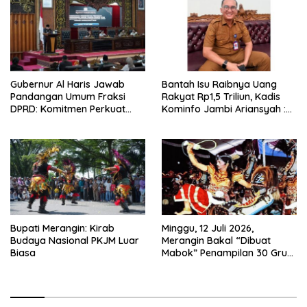
Integritas
Gubernur Al Haris Jawab
Bantah Isu Raibnya Uang
Pandangan Umum Fraksi
Rakyat Rp1,5 Triliun, Kadis
DPRD: Komitmen Perkuat
Kominfo Jambi Ariansyah :
Tata Kelola dan
Itu Hoaks dan Akumulasi
Kesejahteraan Masyarakat
Temuan Lintas Gubernur
Sejak 2002
Bupati Merangin: Kirab
Minggu, 12 Juli 2026,
Budaya Nasional PKJM Luar
Merangin Bakal “Dibuat
Biasa
Mabok” Penampilan 30 Grup
Jaranan Kuda Lumping