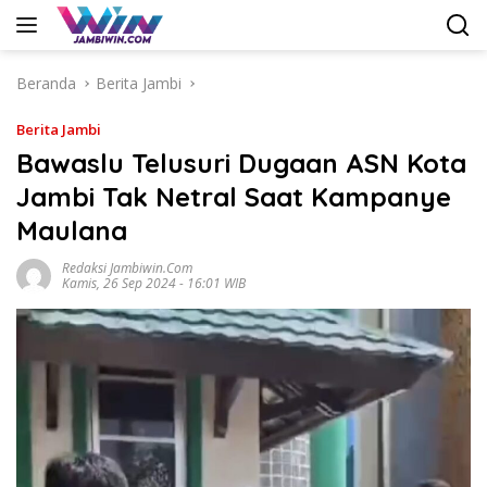
Langsung
ke
konten
Beranda
Berita Jambi
Berita Jambi
Bawaslu Telusuri Dugaan ASN Kota
Jambi Tak Netral Saat Kampanye
Maulana
Redaksi Jambiwin.com
Kamis, 26 Sep 2024 - 16:01 WIB