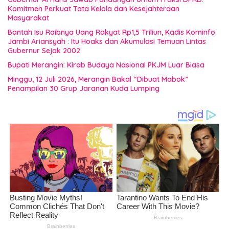
Komitmen Perkuat Tata Kelola dan Kesejahteraan
Masyarakat
Bantah Isu Raibnya Uang Rakyat Rp1,5 Triliun, Kadis Kominfo
Jambi Ariansyah : Itu Hoaks dan Akumulasi Temuan Lintas
Gubernur Sejak 2002
Bupati Merangin: Kirab Budaya Nasional PKJM Luar Biasa
Minggu, 12 Juli 2026, Merangin Bakal “Dibuat Mabok”
Penampilan 30 Grup Jaranan Kuda Lumping