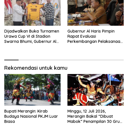
Dijadwalkan Buka Turnamen
Gubernur Al Haris Pimpin
Urawa Cup VI di Stadion
Rapat Evaluasi
Swarna Bhumi, Gubernur Al
Perkembangan Pelaksanaan
Haris Siap Berlaga Lawan
Kegiatan Pembangunan
Tim Urawa
Triwulan II TA 2026
Rekomendasi untuk kamu
Bupati Merangin: Kirab
Minggu, 12 Juli 2026,
Budaya Nasional PKJM Luar
Merangin Bakal “Dibuat
Biasa
Mabok” Penampilan 30 Grup
Jaranan Kuda Lumping