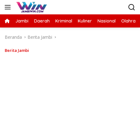
Langsung
ke
konten
Jambi
Daerah
Kriminal
Kuliner
Nasional
Olahrag
Beranda
Berita Jambi
Berita Jambi