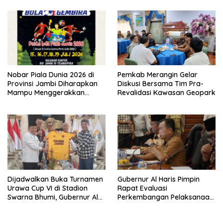
Nobar Piala Dunia 2026 di
Pemkab Merangin Gelar
Provinsi Jambi Diharapkan
Diskusi Bersama Tim Pra-
Mampu Menggerakkan
Revalidasi Kawasan Geopark
Ekonomi Pelaku UMKM
Dijadwalkan Buka Turnamen
Gubernur Al Haris Pimpin
Urawa Cup VI di Stadion
Rapat Evaluasi
Swarna Bhumi, Gubernur Al
Perkembangan Pelaksanaan
Haris Siap Berlaga Lawan
Kegiatan Pembangunan
Tim Urawa
Triwulan II TA 2026