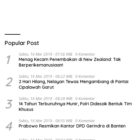
Tim Urawa
Triwulan II TA 2026
Popular Post
1
Sabtu, 16 Mar 2019 - 07:56 WIB
0 Komentar
Menag Kecam Penembakan di New Zealand: Tak
Berperikemanusiaan!
2
Sabtu, 16 Mar 2019 - 08:22 WIB
0 Komentar
2 Hari Hilang, Nelayan Tewas Mengambang di Pantai
Cipalawah Garut
3
Sabtu, 16 Mar 2019 - 08:28 WIB
0 Komentar
14 Tahun Terbunuhnya Munir, Polri Didesak Bentuk Tim
Khusus
4
Sabtu, 16 Mar 2019 - 08:55 WIB
0 Komentar
Prabowo Resmikan Kantor DPD Gerindra di Banten