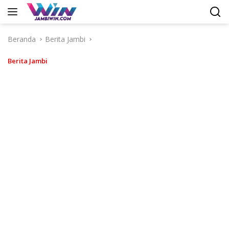
Langsung
ke
konten
Beranda
Berita Jambi
Berita Jambi