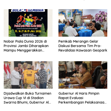
Jaranan Kuda Lumping
Nobar Piala Dunia 2026 di
Pemkab Merangin Gelar
Provinsi Jambi Diharapkan
Diskusi Bersama Tim Pra-
Mampu Menggerakkan
Revalidasi Kawasan Geopark
Ekonomi Pelaku UMKM
Dijadwalkan Buka Turnamen
Gubernur Al Haris Pimpin
Urawa Cup VI di Stadion
Rapat Evaluasi
Swarna Bhumi, Gubernur Al
Perkembangan Pelaksanaan
Haris Siap Berlaga Lawan
Kegiatan Pembangunan