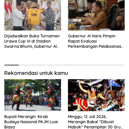
Dijadwalkan Buka Turnamen
Gubernur Al Haris Pimpin
Urawa Cup VI di Stadion
Rapat Evaluasi
Swarna Bhumi, Gubernur Al
Perkembangan Pelaksanaan
Haris Siap Berlaga Lawan
Kegiatan Pembangunan
Tim Urawa
Triwulan II TA 2026
Rekomendasi untuk kamu
Bupati Merangin: Kirab
Minggu, 12 Juli 2026,
Budaya Nasional PKJM Luar
Merangin Bakal “Dibuat
Biasa
Mabok” Penampilan 30 Grup