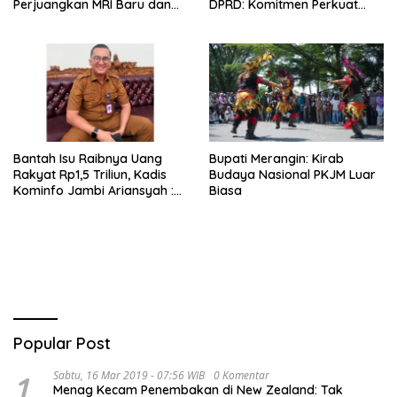
Perjuangkan MRI Baru dan
DPRD: Komitmen Perkuat
Tambahan Dokter Spesialis
Tata Kelola dan
untuk RSUD Raden Mattaher
Kesejahteraan Masyarakat
Bantah Isu Raibnya Uang
Bupati Merangin: Kirab
Rakyat Rp1,5 Triliun, Kadis
Budaya Nasional PKJM Luar
Kominfo Jambi Ariansyah :
Biasa
Itu Hoaks dan Akumulasi
Temuan Lintas Gubernur
Sejak 2002
Popular Post
1
Sabtu, 16 Mar 2019 - 07:56 WIB
0 Komentar
Menag Kecam Penembakan di New Zealand: Tak