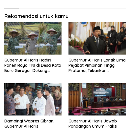
Sejak 2002
Rekomendasi untuk kamu
Gubernur Al Haris Hadiri
Gubernur Al Haris Lantik Lima
Panen Raya TNI di Desa Kota
Pejabat Pimpinan Tinggi
Baru Geragai, Dukung
Pratama, Tekankan
Ketahanan Pangan
Penguatan Kinerja,
Kekompakan Tim, dan
Integritas
Dampingi Wapres Gibran,
Gubernur Al Haris Jawab
Gubernur Al Haris
Pandangan Umum Fraksi