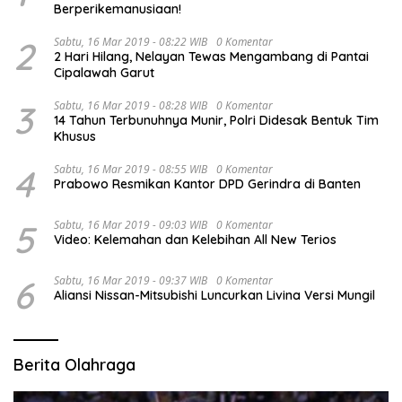
Berperikemanusiaan!
2
Sabtu, 16 Mar 2019 - 08:22 WIB
0 Komentar
2 Hari Hilang, Nelayan Tewas Mengambang di Pantai
Cipalawah Garut
3
Sabtu, 16 Mar 2019 - 08:28 WIB
0 Komentar
14 Tahun Terbunuhnya Munir, Polri Didesak Bentuk Tim
Khusus
4
Sabtu, 16 Mar 2019 - 08:55 WIB
0 Komentar
Prabowo Resmikan Kantor DPD Gerindra di Banten
5
Sabtu, 16 Mar 2019 - 09:03 WIB
0 Komentar
Video: Kelemahan dan Kelebihan All New Terios
6
Sabtu, 16 Mar 2019 - 09:37 WIB
0 Komentar
Aliansi Nissan-Mitsubishi Luncurkan Livina Versi Mungil
Berita Olahraga