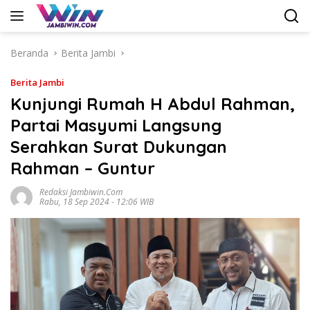
Langsung
ke
konten
Beranda
Berita Jambi
Berita Jambi
Kunjungi Rumah H Abdul Rahman,
Partai Masyumi Langsung
Serahkan Surat Dukungan
Rahman – Guntur
Redaksi Jambiwin.com
Rabu, 18 Sep 2024 - 12:06 WIB