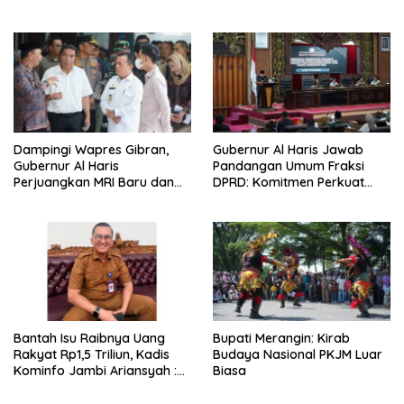
Ketahanan Pangan
Penguatan Kinerja,
Kekompakan Tim, dan
Integritas
Dampingi Wapres Gibran,
Gubernur Al Haris Jawab
Gubernur Al Haris
Pandangan Umum Fraksi
Perjuangkan MRI Baru dan
DPRD: Komitmen Perkuat
Tambahan Dokter Spesialis
Tata Kelola dan
untuk RSUD Raden Mattaher
Kesejahteraan Masyarakat
Bantah Isu Raibnya Uang
Bupati Merangin: Kirab
Rakyat Rp1,5 Triliun, Kadis
Budaya Nasional PKJM Luar
Kominfo Jambi Ariansyah :
Biasa
Itu Hoaks dan Akumulasi
Temuan Lintas Gubernur