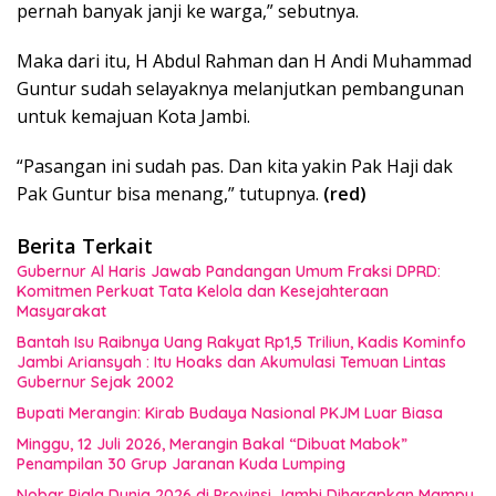
pernah banyak janji ke warga,” sebutnya.
Maka dari itu, H Abdul Rahman dan H Andi Muhammad
Guntur sudah selayaknya melanjutkan pembangunan
untuk kemajuan Kota Jambi.
“Pasangan ini sudah pas. Dan kita yakin Pak Haji dak
Pak Guntur bisa menang,” tutupnya.
(red)
Berita Terkait
Gubernur Al Haris Jawab Pandangan Umum Fraksi DPRD:
Komitmen Perkuat Tata Kelola dan Kesejahteraan
Masyarakat
Bantah Isu Raibnya Uang Rakyat Rp1,5 Triliun, Kadis Kominfo
Jambi Ariansyah : Itu Hoaks dan Akumulasi Temuan Lintas
Gubernur Sejak 2002
Bupati Merangin: Kirab Budaya Nasional PKJM Luar Biasa
Minggu, 12 Juli 2026, Merangin Bakal “Dibuat Mabok”
Penampilan 30 Grup Jaranan Kuda Lumping
Nobar Piala Dunia 2026 di Provinsi Jambi Diharapkan Mampu