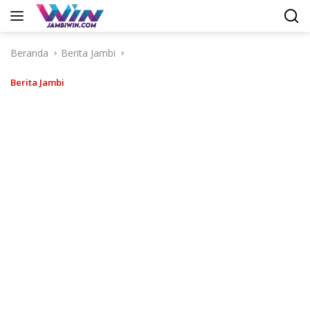
Langsung
ke
konten
Beranda
Berita Jambi
Berita Jambi