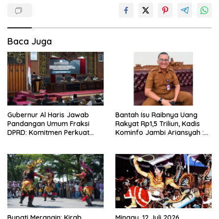
Baca Juga
Gubernur Al Haris Jawab
Bantah Isu Raibnya Uang
Pandangan Umum Fraksi
Rakyat Rp1,5 Triliun, Kadis
DPRD: Komitmen Perkuat
Kominfo Jambi Ariansyah :
Tata Kelola dan
Itu Hoaks dan Akumulasi
Kesejahteraan Masyarakat
Temuan Lintas Gubernur
Sejak 2002
Bupati Merangin: Kirab
Minggu, 12 Juli 2026,