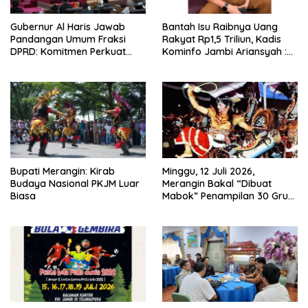
Gubernur Al Haris Jawab
Bantah Isu Raibnya Uang
Pandangan Umum Fraksi
Rakyat Rp1,5 Triliun, Kadis
DPRD: Komitmen Perkuat
Kominfo Jambi Ariansyah :
Tata Kelola dan
Itu Hoaks dan Akumulasi
Kesejahteraan Masyarakat
Temuan Lintas Gubernur
Sejak 2002
Bupati Merangin: Kirab
Minggu, 12 Juli 2026,
Budaya Nasional PKJM Luar
Merangin Bakal “Dibuat
Biasa
Mabok” Penampilan 30 Grup
Jaranan Kuda Lumping