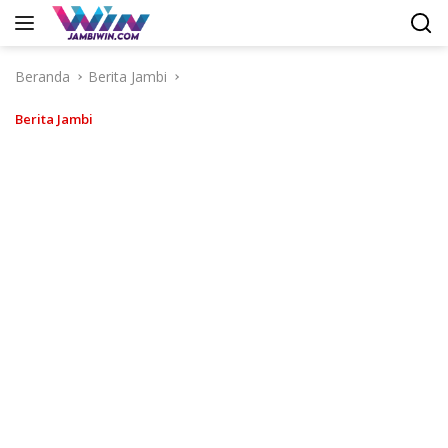
Langsung
ke
konten
Beranda
Berita Jambi
Berita Jambi