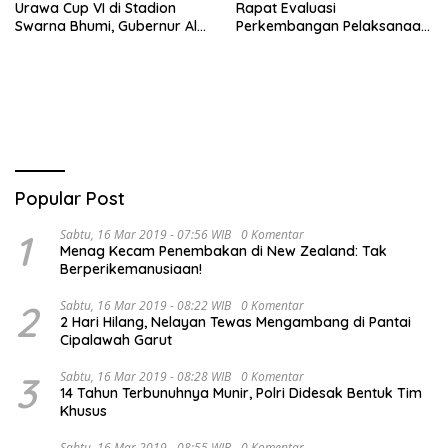
Urawa Cup VI di Stadion
Rapat Evaluasi
Swarna Bhumi, Gubernur Al
Perkembangan Pelaksanaan
Haris Siap Berlaga Lawan
Kegiatan Pembangunan
Tim Urawa
Triwulan II TA 2026
Popular Post
1
Sabtu, 16 Mar 2019 - 07:56 WIB
0 Komentar
Menag Kecam Penembakan di New Zealand: Tak
Berperikemanusiaan!
2
Sabtu, 16 Mar 2019 - 08:22 WIB
0 Komentar
2 Hari Hilang, Nelayan Tewas Mengambang di Pantai
Cipalawah Garut
3
Sabtu, 16 Mar 2019 - 08:28 WIB
0 Komentar
14 Tahun Terbunuhnya Munir, Polri Didesak Bentuk Tim
Khusus
Sabtu, 16 Mar 2019 - 08:55 WIB
0 Komentar