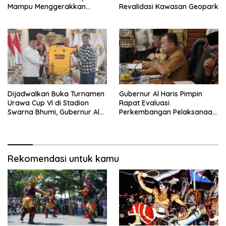
Mampu Menggerakkan
Revalidasi Kawasan Geopark
Ekonomi Pelaku UMKM
Dijadwalkan Buka Turnamen
Gubernur Al Haris Pimpin
Urawa Cup VI di Stadion
Rapat Evaluasi
Swarna Bhumi, Gubernur Al
Perkembangan Pelaksanaan
Haris Siap Berlaga Lawan
Kegiatan Pembangunan
Tim Urawa
Triwulan II TA 2026
Rekomendasi untuk kamu