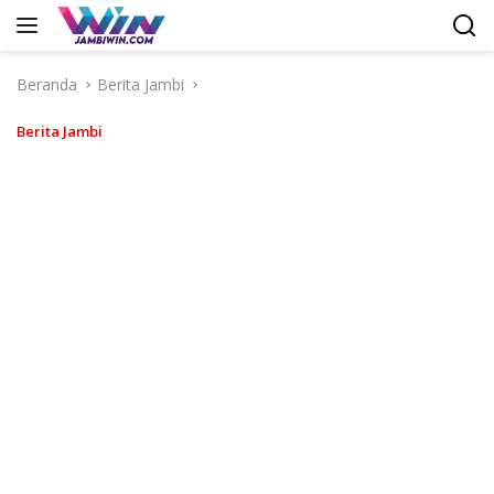
Langsung
ke
konten
Beranda
Berita Jambi
Berita Jambi