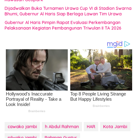
Dijadwalkan Buka Turnamen Urawa Cup VI di Stadion Swarna
Bhumi, Gubernur Al Haris Siap Berlaga Lawan Tim Urawa
Gubernur Al Haris Pimpin Rapat Evaluasi Perkembangan
Pelaksanaan Kegiatan Pembangunan Triwulan II TA 2026
cawako jambi
h Abdul Rahman
HAR
Kota Jambi
pilwako jambi
Rahman Guntur