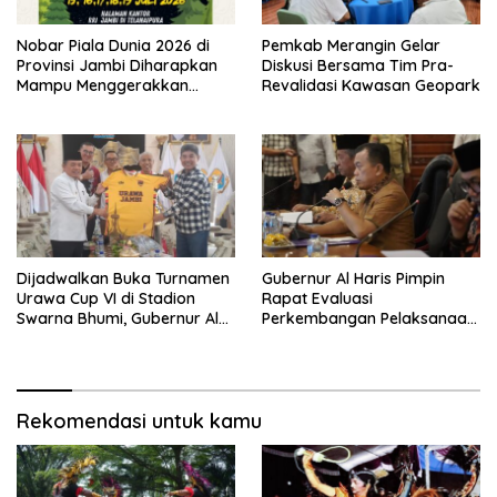
Nobar Piala Dunia 2026 di
Pemkab Merangin Gelar
Provinsi Jambi Diharapkan
Diskusi Bersama Tim Pra-
Mampu Menggerakkan
Revalidasi Kawasan Geopark
Ekonomi Pelaku UMKM
Dijadwalkan Buka Turnamen
Gubernur Al Haris Pimpin
Urawa Cup VI di Stadion
Rapat Evaluasi
Swarna Bhumi, Gubernur Al
Perkembangan Pelaksanaan
Haris Siap Berlaga Lawan
Kegiatan Pembangunan
Tim Urawa
Triwulan II TA 2026
Rekomendasi untuk kamu