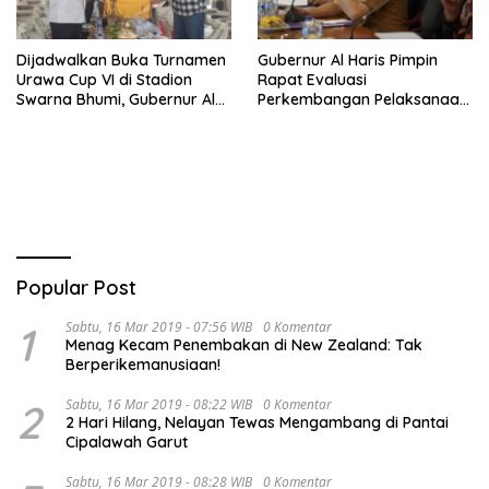
Dijadwalkan Buka Turnamen
Gubernur Al Haris Pimpin
Urawa Cup VI di Stadion
Rapat Evaluasi
Swarna Bhumi, Gubernur Al
Perkembangan Pelaksanaan
Haris Siap Berlaga Lawan
Kegiatan Pembangunan
Tim Urawa
Triwulan II TA 2026
Popular Post
1
Sabtu, 16 Mar 2019 - 07:56 WIB
0 Komentar
Menag Kecam Penembakan di New Zealand: Tak
Berperikemanusiaan!
2
Sabtu, 16 Mar 2019 - 08:22 WIB
0 Komentar
2 Hari Hilang, Nelayan Tewas Mengambang di Pantai
Cipalawah Garut
Sabtu, 16 Mar 2019 - 08:28 WIB
0 Komentar