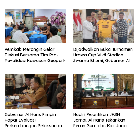
Jaranan Kuda Lumping
Ekonomi Pelaku UMKM
Pemkab Merangin Gelar
Dijadwalkan Buka Turnamen
Diskusi Bersama Tim Pra-
Urawa Cup VI di Stadion
Revalidasi Kawasan Geopark
Swarna Bhumi, Gubernur Al
Haris Siap Berlaga Lawan
Tim Urawa
Gubernur Al Haris Pimpin
Hadiri Pelantikan JKSN
Rapat Evaluasi
Jambi, Al Haris Tekankan
Perkembangan Pelaksanaan
Peran Guru dan Kiai Jaga
Kegiatan Pembangunan
Moral Generasi Bangsa
Triwulan II TA 2026