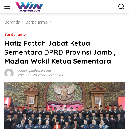
Langsung
ke
konten
Beranda
Berita Jambi
Berita Jambi
Hafiz Fattah Jabat Ketua
Sementara DPRD Provinsi Jambi,
Mazlan Wakil Ketua Sementara
Redaksi Jambiwin.com
Senin, 09 Sep 2024 - 22:30 WIB