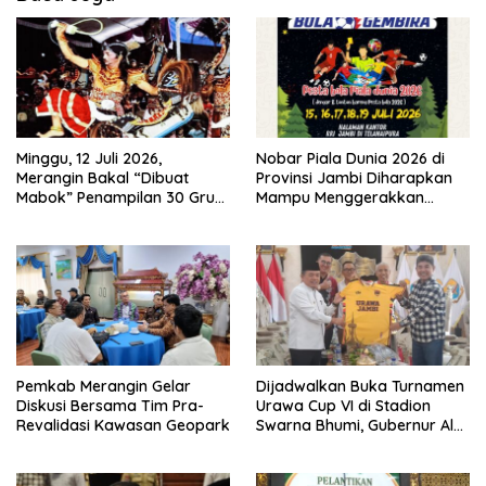
Minggu, 12 Juli 2026,
Nobar Piala Dunia 2026 di
Merangin Bakal “Dibuat
Provinsi Jambi Diharapkan
Mabok” Penampilan 30 Grup
Mampu Menggerakkan
Jaranan Kuda Lumping
Ekonomi Pelaku UMKM
Pemkab Merangin Gelar
Dijadwalkan Buka Turnamen
Diskusi Bersama Tim Pra-
Urawa Cup VI di Stadion
Revalidasi Kawasan Geopark
Swarna Bhumi, Gubernur Al
Haris Siap Berlaga Lawan
Tim Urawa