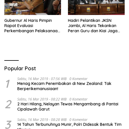
Gubernur Al Haris Pimpin
Hadiri Pelantikan JKSN
Rapat Evaluasi
Jambi, Al Haris Tekankan
Perkembangan Pelaksanaan
Peran Guru dan Kiai Jaga
Kegiatan Pembangunan
Moral Generasi Bangsa
Triwulan II TA 2026
Popular Post
1
Sabtu, 16 Mar 2019 - 07:56 WIB
0 Komentar
Menag Kecam Penembakan di New Zealand: Tak
Berperikemanusiaan!
2
Sabtu, 16 Mar 2019 - 08:22 WIB
0 Komentar
2 Hari Hilang, Nelayan Tewas Mengambang di Pantai
Cipalawah Garut
3
Sabtu, 16 Mar 2019 - 08:28 WIB
0 Komentar
14 Tahun Terbunuhnya Munir, Polri Didesak Bentuk Tim