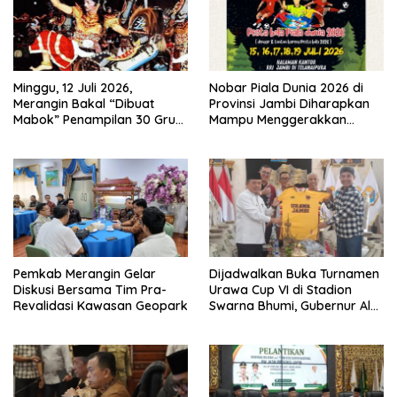
Minggu, 12 Juli 2026,
Nobar Piala Dunia 2026 di
Merangin Bakal “Dibuat
Provinsi Jambi Diharapkan
Mabok” Penampilan 30 Grup
Mampu Menggerakkan
Jaranan Kuda Lumping
Ekonomi Pelaku UMKM
Pemkab Merangin Gelar
Dijadwalkan Buka Turnamen
Diskusi Bersama Tim Pra-
Urawa Cup VI di Stadion
Revalidasi Kawasan Geopark
Swarna Bhumi, Gubernur Al
Haris Siap Berlaga Lawan
Tim Urawa