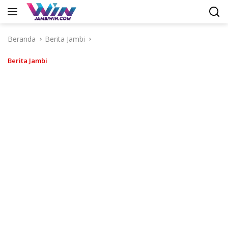
Langsung
ke
konten
Beranda
Berita Jambi
Berita Jambi