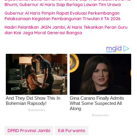
Bhumi, Gubernur Al Haris Siap Berlaga Lawan Tim Urawa
Gubernur Al Haris Pimpin Rapat Evaluasi Perkembangan
Pelaksanaan Kegiatan Pembangunan Triwulan II TA 2026
Hadiri Pelantikan JKSN Jambi, Al Haris Tekankan Peran Guru
dan Kiai Jaga Moral Generasi Bangsa
DPRD Provinsi Jambi
Edi Purwanto