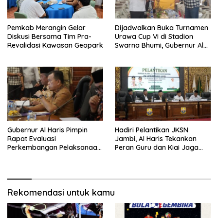
Pemkab Merangin Gelar
Dijadwalkan Buka Turnamen
Diskusi Bersama Tim Pra-
Urawa Cup VI di Stadion
Revalidasi Kawasan Geopark
Swarna Bhumi, Gubernur Al
Haris Siap Berlaga Lawan
Tim Urawa
Gubernur Al Haris Pimpin
Hadiri Pelantikan JKSN
Rapat Evaluasi
Jambi, Al Haris Tekankan
Perkembangan Pelaksanaan
Peran Guru dan Kiai Jaga
Kegiatan Pembangunan
Moral Generasi Bangsa
Triwulan II TA 2026
Rekomendasi untuk kamu