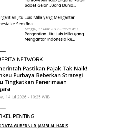
Tontowi Ahmad/Liliyana Natsir
Sabet Gelar Juara Dunia
Kedua
Minggu, 17 Mar 2019 - 08:28 WIB
Pergantian Jitu Luis Milla yang
Mengantar Indonesia ke
Semifinal
BERITA NETWORK
erintah Pastikan Pajak Tak Naik!
keu Purbaya Beberkan Strategi
u Tingkatkan Penerimaan
gara
sa, 14 Jul 2026 - 10:25 WIB
IKEL PENTING
ODATA GUBERNUR JAMBI AL HARIS