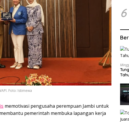
6
Ber
Mingg
Tung
Tahu
API. Foto: Istimewa
is
memotivasi pengusaha perempuan Jambi untuk
si membantu pemerintah membuka lapangan kerja