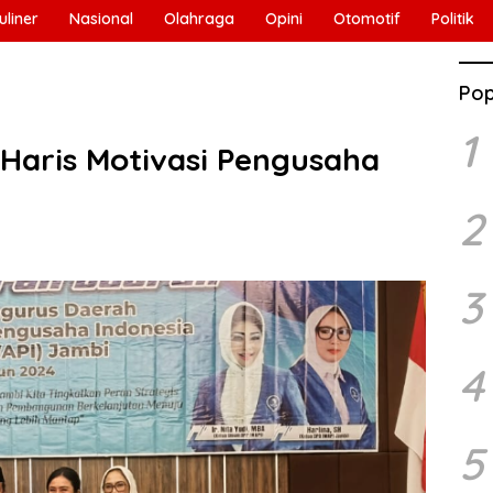
uliner
Nasional
Olahraga
Opini
Otomotif
Politik
Pop
1
 Haris Motivasi Pengusaha
2
3
4
5