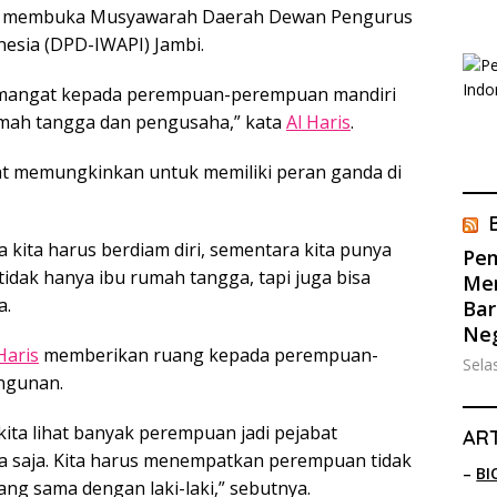
 membuka Musyawarah Daerah Dewan Pengurus
esia (DPD-IWAPI) Jambi.
 semangat kepada perempuan-perempuan mandiri
umah tangga dan pengusaha,” kata
Al Haris
.
 memungkinkan untuk memiliki peran ganda di
 kita harus berdiam diri, sementara kita punya
Pem
 tidak hanya ibu rumah tangga, tapi juga bisa
Men
a.
Bar
Ne
Haris
memberikan ruang kepada perempuan-
Sela
ngunan.
ita lihat banyak perempuan jadi pejabat
ART
a saja. Kita harus menempatkan perempuan tidak
–
BI
ang sama dengan laki-laki,” sebutnya.