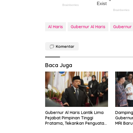
Al Haris
Gubernur Al Haris
Gubernur
Komentar
Baca Juga
Gubernur Al Haris Lantik Lima
Dampingi
Pejabat Pimpinan Tinggi
Gubernur
Pratama, Tekankan Penguatan
MRI Bar
Kinerja, Kekompakan Tim, dan
Dokter S