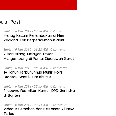
ular Post
Sabtu, 16 Mar 2019 - 07:56 WIB
0 Komentar
Menag Kecam Penembakan di New
Zealand: Tak Berperikemanusiaan!
Sabtu, 16 Mar 2019 - 08:22 WIB
0 Komentar
2 Hari Hilang, Nelayan Tewas
Mengambang di Pantai Cipalawah Garut
Sabtu, 16 Mar 2019 - 08:28 WIB
0 Komentar
14 Tahun Terbunuhnya Munir, Polri
Didesak Bentuk Tim Khusus
Sabtu, 16 Mar 2019 - 08:55 WIB
0 Komentar
Prabowo Resmikan Kantor DPD Gerindra
di Banten
Sabtu, 16 Mar 2019 - 09:03 WIB
0 Komentar
Video: Kelemahan dan Kelebihan All New
Terios