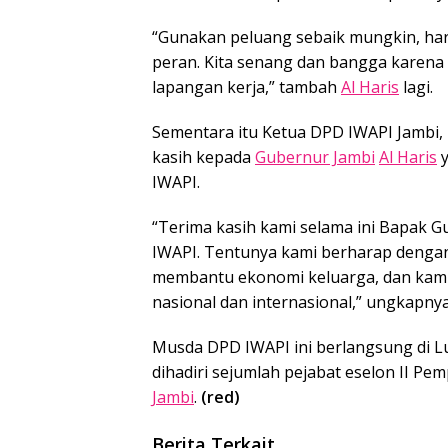
“Gunakan peluang sebaik mungkin, haru
peran. Kita senang dan bangga karen
lapangan kerja,” tambah
Al Haris
lagi.
Sementara itu Ketua DPD IWAPI Jambi
kasih kepada
Gubernur Jambi
Al Haris
y
IWAPI.
“Terima kasih kami selama ini Bapak 
IWAPI. Tentunya kami berharap dengan
membantu ekonomi keluarga, dan kami
nasional dan internasional,” ungkapnya
Musda DPD IWAPI ini berlangsung di L
dihadiri sejumlah pejabat eselon II P
Jambi
.
(red)
Berita Terkait