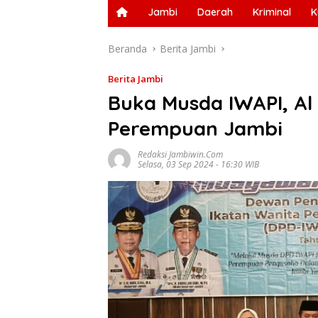
Jambi
Daerah
Kriminal
K
Beranda
Berita Jambi
Berita Jambi
Buka Musda IWAPI, Al
Perempuan Jambi
Redaksi Jambiwin.com
Selasa, 03 Sep 2024 - 16:30 WIB