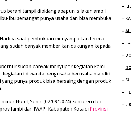
–
KI
s berani tampil dibidang apapun, silakan ambil
a ibu-ibu semangat punya usaha dan bisa membuka
–
KA
–
AL
, Harlina saat pembukaan menyampaikan terima
–
CA
ang sudah banyak memberikan dukungan kepada
–
D
Gubernur sudah banyak menyupor kegiatan kami
–
D
 kegiatan ini wanita pengusaha berusaha mandiri
–
SU
 yang punya produk bisa bersaing dengan produk
.
–
FI
uminor Hotel, Senin (02/09/2024) kemaren dan
–
LI
emprov Jambi dan IWAPI Kabupaten Kota di
Provinsi