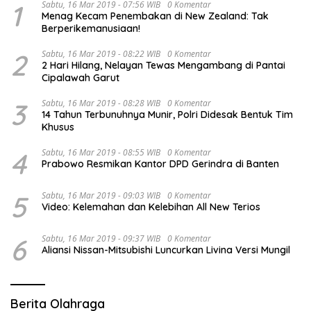
1
Sabtu, 16 Mar 2019 - 07:56 WIB
0 Komentar
Menag Kecam Penembakan di New Zealand: Tak
Berperikemanusiaan!
2
Sabtu, 16 Mar 2019 - 08:22 WIB
0 Komentar
2 Hari Hilang, Nelayan Tewas Mengambang di Pantai
Cipalawah Garut
3
Sabtu, 16 Mar 2019 - 08:28 WIB
0 Komentar
14 Tahun Terbunuhnya Munir, Polri Didesak Bentuk Tim
Khusus
4
Sabtu, 16 Mar 2019 - 08:55 WIB
0 Komentar
Prabowo Resmikan Kantor DPD Gerindra di Banten
5
Sabtu, 16 Mar 2019 - 09:03 WIB
0 Komentar
Video: Kelemahan dan Kelebihan All New Terios
6
Sabtu, 16 Mar 2019 - 09:37 WIB
0 Komentar
Aliansi Nissan-Mitsubishi Luncurkan Livina Versi Mungil
Berita Olahraga