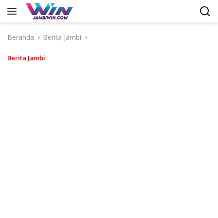
Langsung
ke
konten
Beranda
Berita Jambi
Berita Jambi