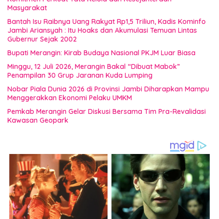
Masyarakat
Bantah Isu Raibnya Uang Rakyat Rp1,5 Triliun, Kadis Kominfo
Jambi Ariansyah : Itu Hoaks dan Akumulasi Temuan Lintas
Gubernur Sejak 2002
Bupati Merangin: Kirab Budaya Nasional PKJM Luar Biasa
Minggu, 12 Juli 2026, Merangin Bakal “Dibuat Mabok”
Penampilan 30 Grup Jaranan Kuda Lumping
Nobar Piala Dunia 2026 di Provinsi Jambi Diharapkan Mampu
Menggerakkan Ekonomi Pelaku UMKM
Pemkab Merangin Gelar Diskusi Bersama Tim Pra-Revalidasi
Kawasan Geopark