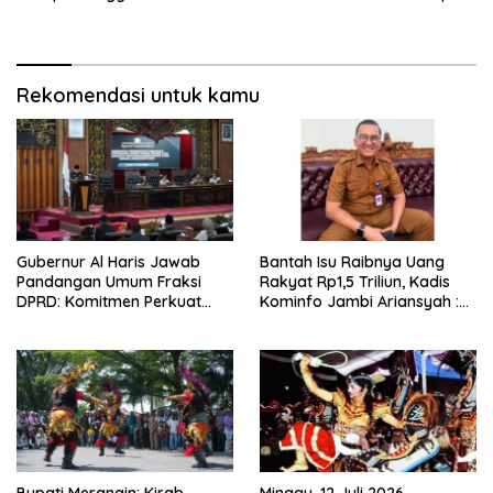
Ekonomi Pelaku UMKM
Rekomendasi untuk kamu
Gubernur Al Haris Jawab
Bantah Isu Raibnya Uang
Pandangan Umum Fraksi
Rakyat Rp1,5 Triliun, Kadis
DPRD: Komitmen Perkuat
Kominfo Jambi Ariansyah :
Tata Kelola dan
Itu Hoaks dan Akumulasi
Kesejahteraan Masyarakat
Temuan Lintas Gubernur
Sejak 2002
Bupati Merangin: Kirab
Minggu, 12 Juli 2026,