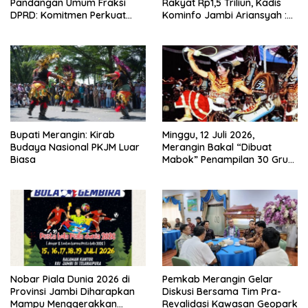
Pandangan Umum Fraksi
Rakyat Rp1,5 Triliun, Kadis
DPRD: Komitmen Perkuat
Kominfo Jambi Ariansyah :
Tata Kelola dan
Itu Hoaks dan Akumulasi
Kesejahteraan Masyarakat
Temuan Lintas Gubernur
Sejak 2002
Bupati Merangin: Kirab
Minggu, 12 Juli 2026,
Budaya Nasional PKJM Luar
Merangin Bakal “Dibuat
Biasa
Mabok” Penampilan 30 Grup
Jaranan Kuda Lumping
Nobar Piala Dunia 2026 di
Pemkab Merangin Gelar
Provinsi Jambi Diharapkan
Diskusi Bersama Tim Pra-
Mampu Menggerakkan
Revalidasi Kawasan Geopark