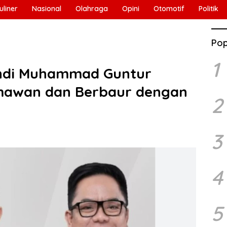
uliner
Nasional
Olahraga
Opini
Otomotif
Politik
Pop
1
ndi Muhammad Guntur
rmawan dan Berbaur dengan
2
3
4
5