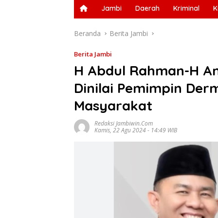
Jambi
Daerah
Kriminal
K
Beranda
Berita Jambi
Berita Jambi
H Abdul Rahman-H A
Dinilai Pemimpin De
Masyarakat
Redaksi Jambiwin.com
Kamis, 22 Agu 2024 - 14:49 WIB