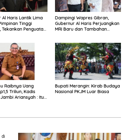
 Al Haris Lantik Lima
Dampingi Wapres Gibran,
Pimpinan Tinggi
Gubernur Al Haris Perjuangkan
, Tekankan Penguatan
MRI Baru dan Tambahan
 Kekompakan Tim, dan
Dokter Spesialis untuk RSUD
s
Raden Mattaher
su Raibnya Uang
Bupati Merangin: Kirab Budaya
1,5 Triliun, Kadis
Nasional PKJM Luar Biasa
Jambi Ariansyah : Itu
an Akumulasi Temuan
ubernur Sejak 2002