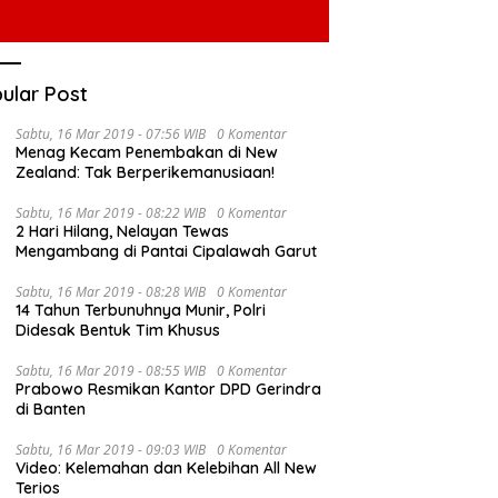
ular Post
Sabtu, 16 Mar 2019 - 07:56 WIB
0 Komentar
Menag Kecam Penembakan di New
Zealand: Tak Berperikemanusiaan!
Sabtu, 16 Mar 2019 - 08:22 WIB
0 Komentar
2 Hari Hilang, Nelayan Tewas
Mengambang di Pantai Cipalawah Garut
Sabtu, 16 Mar 2019 - 08:28 WIB
0 Komentar
14 Tahun Terbunuhnya Munir, Polri
Didesak Bentuk Tim Khusus
Sabtu, 16 Mar 2019 - 08:55 WIB
0 Komentar
Prabowo Resmikan Kantor DPD Gerindra
di Banten
Sabtu, 16 Mar 2019 - 09:03 WIB
0 Komentar
Video: Kelemahan dan Kelebihan All New
Terios