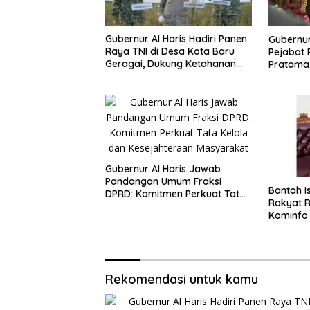
Gubernur Al Haris Hadiri Panen
Gubernur
Raya TNI di Desa Kota Baru
Pejabat 
Geragai, Dukung Ketahanan
Pratama
Pangan
Kinerja,
Integrita
Gubernur Al Haris Jawab
Pandangan Umum Fraksi
Bantah I
DPRD: Komitmen Perkuat Tata
Rakyat Rp
Kelola dan Kesejahteraan
Kominfo 
Masyarakat
Hoaks d
Lintas G
Rekomendasi untuk kamu