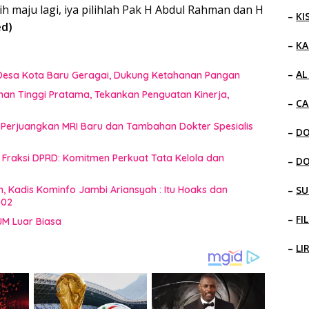
bih maju lagi, iya pilihlah Pak H Abdul Rahman dan H
–
KI
ed)
–
KA
–
AL
i Desa Kota Baru Geragai, Dukung Ketahanan Pangan
inan Tinggi Pratama, Tekankan Penguatan Kinerja,
–
CA
 Perjuangkan MRI Baru dan Tambahan Dokter Spesialis
–
D
raksi DPRD: Komitmen Perkuat Tata Kelola dan
–
D
n, Kadis Kominfo Jambi Ariansyah : Itu Hoaks dan
–
SU
002
–
FI
JM Luar Biasa
–
LI