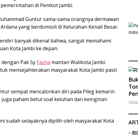
 pemerintahan di Pemkot Jambi.
i Muhammad Guntur sama-sama orangnya dermawan
Ardana yang berdomisili di Kelurahan Kenali Besar.
endiri banyak dikenal bahwa, sangat memahami
uan Kota Jambi ke depan.
t dengan Pak Sy
Fasha
mantan Walikota Jambi.
ntuk mensejahterakan masyarakat Kota Jambi pasti
Buk
Tom
ur sempat mencalonkan diri pada Pileg kemarin
Pe
au juga paham betul soal keluhan dan keinginan
Sela
.
i sudah selayaknya dipilih oleh masyarakat Kota
ART
–
BI