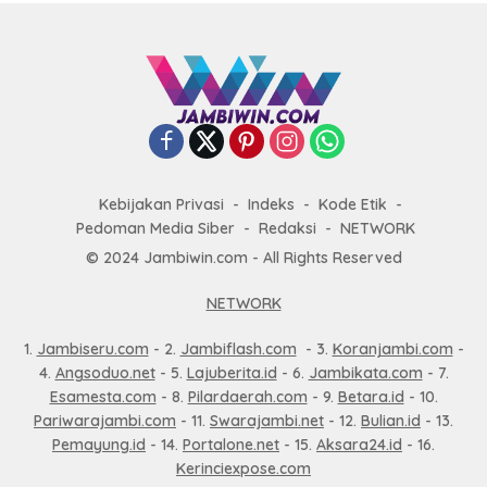
Kebijakan Privasi
Indeks
Kode Etik
Pedoman Media Siber
Redaksi
NETWORK
© 2024 Jambiwin.com - All Rights Reserved
NETWORK
1.
Jambiseru.com
- 2.
Jambiflash.com
- 3.
Koranjambi.com
-
4.
Angsoduo.net
- 5.
Lajuberita.id
- 6.
Jambikata.com
- 7.
Esamesta.com
- 8.
Pilardaerah.com
- 9.
Betara.id
- 10.
Pariwarajambi.com
- 11.
Swarajambi.net
- 12.
Bulian.id
- 13.
Pemayung.id
- 14.
Portalone.net
- 15.
Aksara24.id
- 16.
Kerinciexpose.com