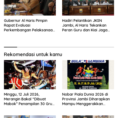
Gubernur Al Haris Pimpin
Hadiri Pelantikan JKSN
Rapat Evaluasi
Jambi, Al Haris Tekankan
Perkembangan Pelaksanaan
Peran Guru dan Kiai Jaga
Kegiatan Pembangunan
Moral Generasi Bangsa
Triwulan II TA 2026
Rekomendasi untuk kamu
Minggu, 12 Juli 2026,
Nobar Piala Dunia 2026 di
Merangin Bakal “Dibuat
Provinsi Jambi Diharapkan
Mabok” Penampilan 30 Grup
Mampu Menggerakkan
Jaranan Kuda Lumping
Ekonomi Pelaku UMKM