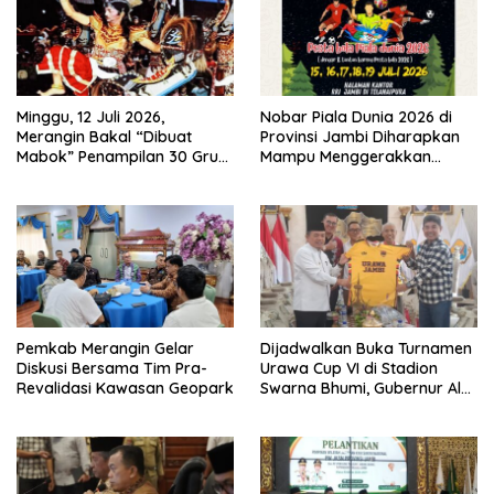
Minggu, 12 Juli 2026,
Nobar Piala Dunia 2026 di
Merangin Bakal “Dibuat
Provinsi Jambi Diharapkan
Mabok” Penampilan 30 Grup
Mampu Menggerakkan
Jaranan Kuda Lumping
Ekonomi Pelaku UMKM
Pemkab Merangin Gelar
Dijadwalkan Buka Turnamen
Diskusi Bersama Tim Pra-
Urawa Cup VI di Stadion
Revalidasi Kawasan Geopark
Swarna Bhumi, Gubernur Al
Haris Siap Berlaga Lawan
Tim Urawa