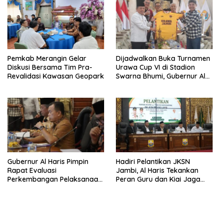
Pemkab Merangin Gelar
Dijadwalkan Buka Turnamen
Diskusi Bersama Tim Pra-
Urawa Cup VI di Stadion
Revalidasi Kawasan Geopark
Swarna Bhumi, Gubernur Al
Haris Siap Berlaga Lawan
Tim Urawa
Gubernur Al Haris Pimpin
Hadiri Pelantikan JKSN
Rapat Evaluasi
Jambi, Al Haris Tekankan
Perkembangan Pelaksanaan
Peran Guru dan Kiai Jaga
Kegiatan Pembangunan
Moral Generasi Bangsa
Triwulan II TA 2026