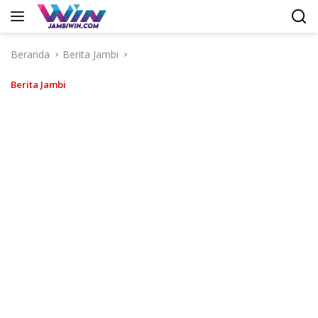
Langsung
ke
konten
Beranda
Berita Jambi
Berita Jambi