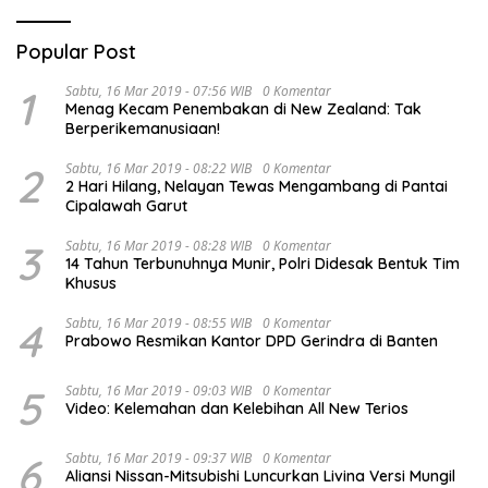
Popular Post
1
Sabtu, 16 Mar 2019 - 07:56 WIB
0 Komentar
Menag Kecam Penembakan di New Zealand: Tak
Berperikemanusiaan!
2
Sabtu, 16 Mar 2019 - 08:22 WIB
0 Komentar
2 Hari Hilang, Nelayan Tewas Mengambang di Pantai
Cipalawah Garut
3
Sabtu, 16 Mar 2019 - 08:28 WIB
0 Komentar
14 Tahun Terbunuhnya Munir, Polri Didesak Bentuk Tim
Khusus
4
Sabtu, 16 Mar 2019 - 08:55 WIB
0 Komentar
Prabowo Resmikan Kantor DPD Gerindra di Banten
5
Sabtu, 16 Mar 2019 - 09:03 WIB
0 Komentar
Video: Kelemahan dan Kelebihan All New Terios
6
Sabtu, 16 Mar 2019 - 09:37 WIB
0 Komentar
Aliansi Nissan-Mitsubishi Luncurkan Livina Versi Mungil