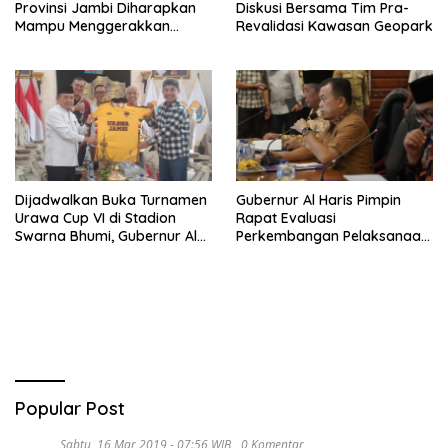
Provinsi Jambi Diharapkan
Diskusi Bersama Tim Pra-
Mampu Menggerakkan
Revalidasi Kawasan Geopark
Ekonomi Pelaku UMKM
Dijadwalkan Buka Turnamen
Gubernur Al Haris Pimpin
Urawa Cup VI di Stadion
Rapat Evaluasi
Swarna Bhumi, Gubernur Al
Perkembangan Pelaksanaan
Haris Siap Berlaga Lawan
Kegiatan Pembangunan
Tim Urawa
Triwulan II TA 2026
Popular Post
Sabtu, 16 Mar 2019 - 07:56 WIB
0 Komentar