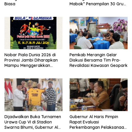
Biasa
Mabok” Penampilan 30 Grup
Jaranan Kuda Lumping
Nobar Piala Dunia 2026 di
Pemkab Merangin Gelar
Provinsi Jambi Diharapkan
Diskusi Bersama Tim Pra-
Mampu Menggerakkan
Revalidasi Kawasan Geopark
Ekonomi Pelaku UMKM
Dijadwalkan Buka Turnamen
Gubernur Al Haris Pimpin
Urawa Cup VI di Stadion
Rapat Evaluasi
Swarna Bhumi, Gubernur Al
Perkembangan Pelaksanaan