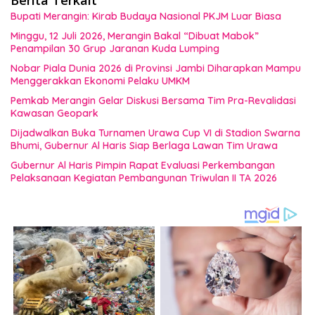
Bupati Merangin: Kirab Budaya Nasional PKJM Luar Biasa
Minggu, 12 Juli 2026, Merangin Bakal “Dibuat Mabok”
Penampilan 30 Grup Jaranan Kuda Lumping
Nobar Piala Dunia 2026 di Provinsi Jambi Diharapkan Mampu
Menggerakkan Ekonomi Pelaku UMKM
Pemkab Merangin Gelar Diskusi Bersama Tim Pra-Revalidasi
Kawasan Geopark
Dijadwalkan Buka Turnamen Urawa Cup VI di Stadion Swarna
Bhumi, Gubernur Al Haris Siap Berlaga Lawan Tim Urawa
Gubernur Al Haris Pimpin Rapat Evaluasi Perkembangan
Pelaksanaan Kegiatan Pembangunan Triwulan II TA 2026