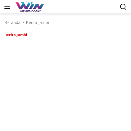
Langsung
ke
konten
Beranda
Berita Jambi
Berita Jambi