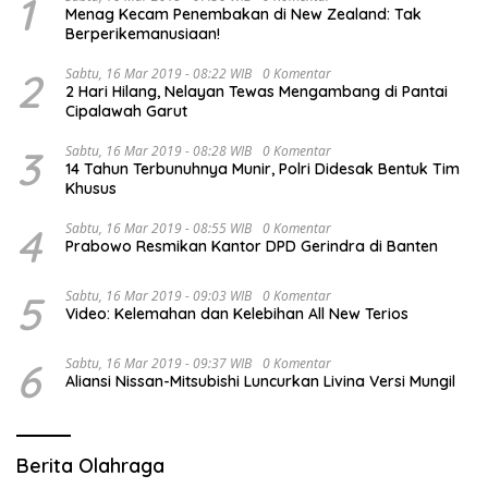
1
Menag Kecam Penembakan di New Zealand: Tak
Berperikemanusiaan!
2
Sabtu, 16 Mar 2019 - 08:22 WIB
0 Komentar
2 Hari Hilang, Nelayan Tewas Mengambang di Pantai
Cipalawah Garut
3
Sabtu, 16 Mar 2019 - 08:28 WIB
0 Komentar
14 Tahun Terbunuhnya Munir, Polri Didesak Bentuk Tim
Khusus
4
Sabtu, 16 Mar 2019 - 08:55 WIB
0 Komentar
Prabowo Resmikan Kantor DPD Gerindra di Banten
5
Sabtu, 16 Mar 2019 - 09:03 WIB
0 Komentar
Video: Kelemahan dan Kelebihan All New Terios
6
Sabtu, 16 Mar 2019 - 09:37 WIB
0 Komentar
Aliansi Nissan-Mitsubishi Luncurkan Livina Versi Mungil
Berita Olahraga