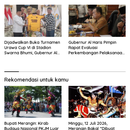
Dijadwalkan Buka Turnamen
Gubernur Al Haris Pimpin
Urawa Cup VI di Stadion
Rapat Evaluasi
Swarna Bhumi, Gubernur Al
Perkembangan Pelaksanaan
Haris Siap Berlaga Lawan
Kegiatan Pembangunan
Tim Urawa
Triwulan II TA 2026
Rekomendasi untuk kamu
Bupati Merangin: Kirab
Minggu, 12 Juli 2026,
Budaya Nasional PKJM Luar
Merangin Bakal “Dibuat