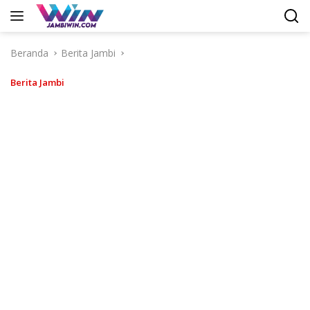
Langsung
ke
konten
Beranda
Berita Jambi
Berita Jambi