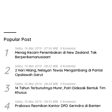
Haris Siap Berlaga Lawan
Kegiatan Pembangunan
Tim Urawa
Triwulan II TA 2026
Popular Post
1
Sabtu, 16 Mar 2019 - 07:56 WIB
0 Komentar
Menag Kecam Penembakan di New Zealand: Tak
Berperikemanusiaan!
2
Sabtu, 16 Mar 2019 - 08:22 WIB
0 Komentar
2 Hari Hilang, Nelayan Tewas Mengambang di Pantai
Cipalawah Garut
3
Sabtu, 16 Mar 2019 - 08:28 WIB
0 Komentar
14 Tahun Terbunuhnya Munir, Polri Didesak Bentuk Tim
Khusus
4
Sabtu, 16 Mar 2019 - 08:55 WIB
0 Komentar
Prabowo Resmikan Kantor DPD Gerindra di Banten