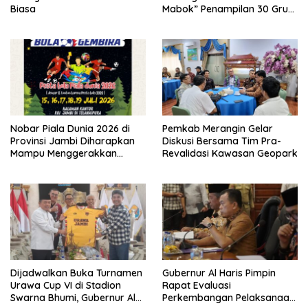
Biasa
Mabok” Penampilan 30 Grup
Jaranan Kuda Lumping
Nobar Piala Dunia 2026 di
Pemkab Merangin Gelar
Provinsi Jambi Diharapkan
Diskusi Bersama Tim Pra-
Mampu Menggerakkan
Revalidasi Kawasan Geopark
Ekonomi Pelaku UMKM
Dijadwalkan Buka Turnamen
Gubernur Al Haris Pimpin
Urawa Cup VI di Stadion
Rapat Evaluasi
Swarna Bhumi, Gubernur Al
Perkembangan Pelaksanaan