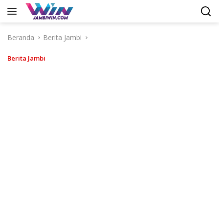
Langsung
ke
konten
Beranda
Berita Jambi
Berita Jambi