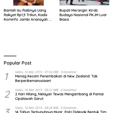
Bantah Isu Raibnya Uang
Bupati Merangin: Kirab
Rakyat Rp1,5 Triliun, Kadis
Budaya Nasional PKJM Luar
Kominfo Jambi Ariansyah :
Biasa
Itu Hoaks dan Akumulasi
Temuan Lintas Gubernur
Sejak 2002
Popular Post
1
Sabtu, 16 Mar 2019 - 07:56 WIB
0 Komentar
Menag Kecam Penembakan di New Zealand: Tak
Berperikemanusiaan!
2
Sabtu, 16 Mar 2019 - 08:22 WIB
0 Komentar
2 Hari Hilang, Nelayan Tewas Mengambang di Pantai
Cipalawah Garut
3
Sabtu, 16 Mar 2019 - 08:28 WIB
0 Komentar
14 Tahun Terbunuhnya Munir, Polri Didesak Bentuk Tim