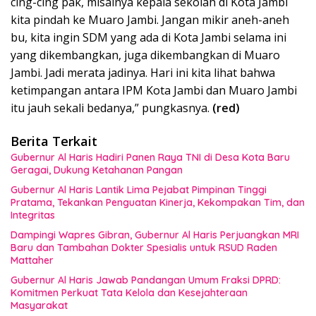
cing-cing pak, misalnya kepala sekolah di Kota Jambi
kita pindah ke Muaro Jambi. Jangan mikir aneh-aneh
bu, kita ingin SDM yang ada di Kota Jambi selama ini
yang dikembangkan, juga dikembangkan di Muaro
Jambi. Jadi merata jadinya. Hari ini kita lihat bahwa
ketimpangan antara IPM Kota Jambi dan Muaro Jambi
itu jauh sekali bedanya,” pungkasnya.
(red)
Berita Terkait
Gubernur Al Haris Hadiri Panen Raya TNI di Desa Kota Baru
Geragai, Dukung Ketahanan Pangan
Gubernur Al Haris Lantik Lima Pejabat Pimpinan Tinggi
Pratama, Tekankan Penguatan Kinerja, Kekompakan Tim, dan
Integritas
Dampingi Wapres Gibran, Gubernur Al Haris Perjuangkan MRI
Baru dan Tambahan Dokter Spesialis untuk RSUD Raden
Mattaher
Gubernur Al Haris Jawab Pandangan Umum Fraksi DPRD:
Komitmen Perkuat Tata Kelola dan Kesejahteraan
Masyarakat