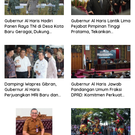
Gubernur Al Haris Hadiri
Gubernur Al Haris Lantik Lima
Panen Raya TNI di Desa Kota
Pejabat Pimpinan Tinggi
Baru Geragai, Dukung
Pratama, Tekankan
Ketahanan Pangan
Penguatan Kinerja,
Kekompakan Tim, dan
Integritas
Dampingi Wapres Gibran,
Gubernur Al Haris Jawab
Gubernur Al Haris
Pandangan Umum Fraksi
Perjuangkan MRI Baru dan
DPRD: Komitmen Perkuat
Tambahan Dokter Spesialis
Tata Kelola dan
untuk RSUD Raden Mattaher
Kesejahteraan Masyarakat