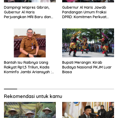
Dampingi Wapres Gibran,
Gubernur Al Haris Jawab
Gubernur Al Haris
Pandangan Umum Fraksi
Perjuangkan MRI Baru dan
DPRD: Komitmen Perkuat
Tambahan Dokter Spesialis
Tata Kelola dan
untuk RSUD Raden Mattaher
Kesejahteraan Masyarakat
Bantah Isu Raibnya Uang
Bupati Merangin: Kirab
Rakyat Rp1,5 Triliun, Kadis
Budaya Nasional PKJM Luar
Kominfo Jambi Ariansyah :
Biasa
Itu Hoaks dan Akumulasi
Temuan Lintas Gubernur
Sejak 2002
Rekomendasi untuk kamu