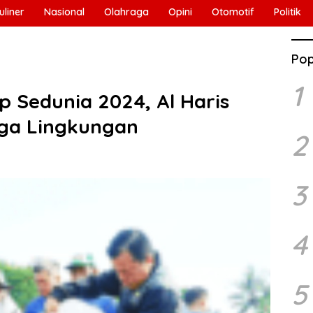
uliner
Nasional
Olahraga
Opini
Otomotif
Politik
Pop
1
p Sedunia 2024, Al Haris
ga Lingkungan
2
3
4
5