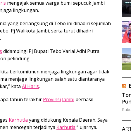
ris
mengajak semua warga bumi sepucuk Jambi
njaga lingkungan.
ia yang berlangsung di Tebo ini dihadiri sejumlah
bo, Pj Walikota Jambi, serta turut dihadiri
.
s
didampingi Pj Bupati Tebo Varial Adhi Putra
on pelindung.
 kita berkomitmen menjaga lingkungan agar tidak
rsama menjaga lingkungan salah satu diantaranya
kar,” kata
Al Haris
.
Tom
apa tahun terakhir
Provinsi Jambi
berhasil
Pun
Rabu
tgas
Karhutla
yang didukung Kepala Daerah. Saya
tmen mencegah terjadinya
Karhutla
,” ujarnya.
ART