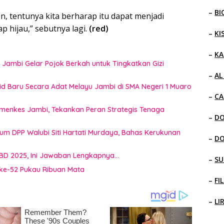
–
BI
 tentunya kita berharap itu dapat menjadi
 hijau,” sebutnya lagi.
(red)
–
KI
–
KA
 Jambi Gelar Pojok Berkah untuk Tingkatkan Gizi
–
AL
rid Baru Secara Adat Melayu Jambi di SMA Negeri 1 Muaro
–
CA
emenkes Jambi, Tekankan Peran Strategis Tenaga
–
D
mum DPP Walubi Siti Hartati Murdaya, Bahas Kerukunan
–
D
BD 2025, Ini Jawaban Lengkapnya…
–
SU
ke-52 Pukau Ribuan Mata
–
FI
–
LI