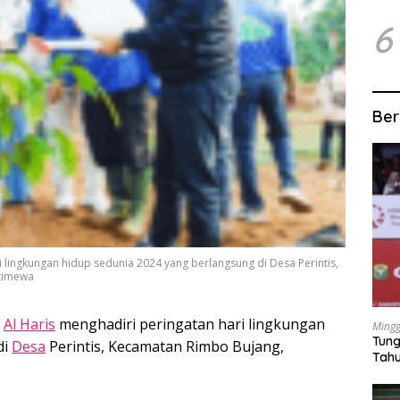
6
Ber
i lingkungan hidup sedunia 2024 yang berlangsung di Desa Perintis,
stimewa
,
Al Haris
menghadiri peringatan hari lingkungan
Mingg
Tung
di
Desa
Perintis, Kecamatan Rimbo Bujang,
Tahu