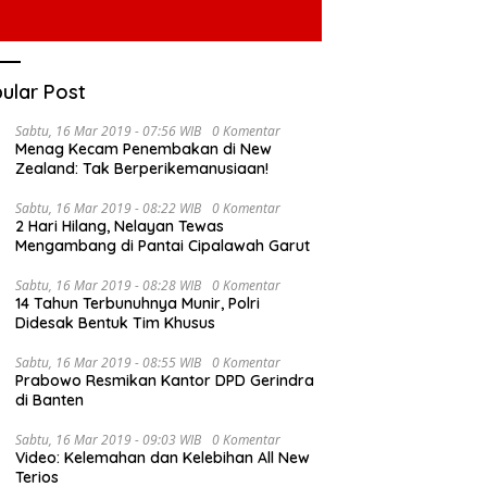
ular Post
Sabtu, 16 Mar 2019 - 07:56 WIB
0 Komentar
Menag Kecam Penembakan di New
Zealand: Tak Berperikemanusiaan!
Sabtu, 16 Mar 2019 - 08:22 WIB
0 Komentar
2 Hari Hilang, Nelayan Tewas
Mengambang di Pantai Cipalawah Garut
Sabtu, 16 Mar 2019 - 08:28 WIB
0 Komentar
14 Tahun Terbunuhnya Munir, Polri
Didesak Bentuk Tim Khusus
Sabtu, 16 Mar 2019 - 08:55 WIB
0 Komentar
Prabowo Resmikan Kantor DPD Gerindra
di Banten
Sabtu, 16 Mar 2019 - 09:03 WIB
0 Komentar
Video: Kelemahan dan Kelebihan All New
Terios