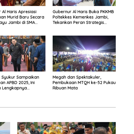
 Al Haris Apresiasi
Gubernur Al Haris Buka PKKMB
an Murid Baru Secara
Poltekkes Kemenkes Jambi,
ayu Jambi di SMA
Tekankan Peran Strategis
 Muaro Jambi
Tenaga Kesehatan dan
Promosi Kesehatan
. Syukur Sampaikan
Megah dan Spektakuler,
n APBD 2025, Ini
Pembukaan MTQH ke-52 Pukau
 Lengkapnya…
Ribuan Mata