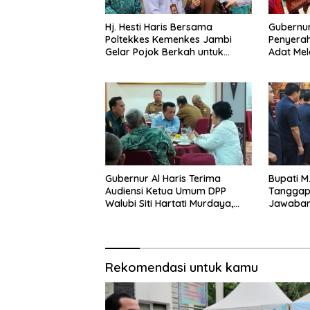
Hj. Hesti Haris Bersama
Gubernur
Poltekkes Kemenkes Jambi
Penyerah
Gelar Pojok Berkah untuk
Adat Mel
Tingkatkan Gizi Masyarakat
Negeri 1
Gubernur Al Haris Terima
Bupati M
Audiensi Ketua Umum DPP
Tanggapa
Walubi Siti Hartati Murdaya,
Jawaban
Bahas Kerukunan dan
Pemberdayaan Umat
Rekomendasi untuk kamu