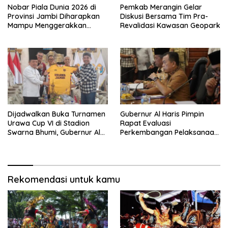
Nobar Piala Dunia 2026 di
Pemkab Merangin Gelar
Provinsi Jambi Diharapkan
Diskusi Bersama Tim Pra-
Mampu Menggerakkan
Revalidasi Kawasan Geopark
Ekonomi Pelaku UMKM
Dijadwalkan Buka Turnamen
Gubernur Al Haris Pimpin
Urawa Cup VI di Stadion
Rapat Evaluasi
Swarna Bhumi, Gubernur Al
Perkembangan Pelaksanaan
Haris Siap Berlaga Lawan
Kegiatan Pembangunan
Tim Urawa
Triwulan II TA 2026
Rekomendasi untuk kamu