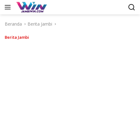
Langsung
ke
konten
Beranda
Berita Jambi
Berita Jambi