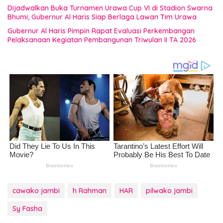
Dijadwalkan Buka Turnamen Urawa Cup VI di Stadion Swarna
Bhumi, Gubernur Al Haris Siap Berlaga Lawan Tim Urawa
Gubernur Al Haris Pimpin Rapat Evaluasi Perkembangan
Pelaksanaan Kegiatan Pembangunan Triwulan II TA 2026
cawako jambi
h Rahman
HAR
pilwako jambi
Sy Fasha