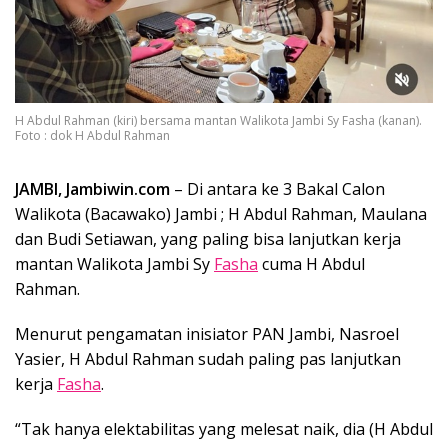
H Abdul Rahman (kiri) bersama mantan Walikota Jambi Sy Fasha (kanan).
Foto : dok H Abdul Rahman
JAMBI, Jambiwin.com
– Di antara ke 3 Bakal Calon
Walikota (Bacawako) Jambi ; H Abdul Rahman, Maulana
dan Budi Setiawan, yang paling bisa lanjutkan kerja
mantan Walikota Jambi Sy
Fasha
cuma H Abdul
Rahman.
Menurut pengamatan inisiator PAN Jambi, Nasroel
Yasier, H Abdul Rahman sudah paling pas lanjutkan
kerja
Fasha
.
“Tak hanya elektabilitas yang melesat naik, dia (H Abdul