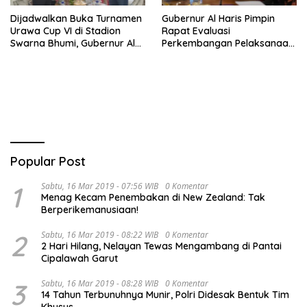
Dijadwalkan Buka Turnamen
Gubernur Al Haris Pimpin
Urawa Cup VI di Stadion
Rapat Evaluasi
Swarna Bhumi, Gubernur Al
Perkembangan Pelaksanaan
Haris Siap Berlaga Lawan
Kegiatan Pembangunan
Tim Urawa
Triwulan II TA 2026
Popular Post
1
Sabtu, 16 Mar 2019 - 07:56 WIB
0 Komentar
Menag Kecam Penembakan di New Zealand: Tak
Berperikemanusiaan!
2
Sabtu, 16 Mar 2019 - 08:22 WIB
0 Komentar
2 Hari Hilang, Nelayan Tewas Mengambang di Pantai
Cipalawah Garut
3
Sabtu, 16 Mar 2019 - 08:28 WIB
0 Komentar
14 Tahun Terbunuhnya Munir, Polri Didesak Bentuk Tim