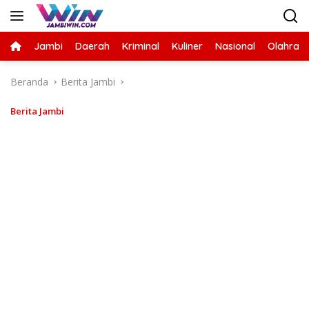
Langsung
ke
konten
Jambi
Daerah
Kriminal
Kuliner
Nasional
Olahrag
Beranda
Berita Jambi
Berita Jambi