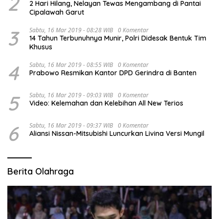
2
2 Hari Hilang, Nelayan Tewas Mengambang di Pantai
Cipalawah Garut
3
Sabtu, 16 Mar 2019 - 08:28 WIB
0 Komentar
14 Tahun Terbunuhnya Munir, Polri Didesak Bentuk Tim
Khusus
4
Sabtu, 16 Mar 2019 - 08:55 WIB
0 Komentar
Prabowo Resmikan Kantor DPD Gerindra di Banten
5
Sabtu, 16 Mar 2019 - 09:03 WIB
0 Komentar
Video: Kelemahan dan Kelebihan All New Terios
6
Sabtu, 16 Mar 2019 - 09:37 WIB
0 Komentar
Aliansi Nissan-Mitsubishi Luncurkan Livina Versi Mungil
Berita Olahraga