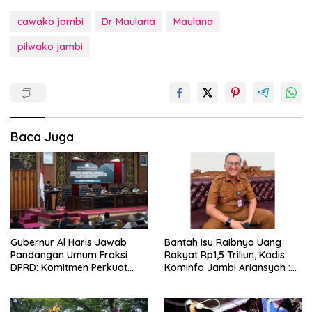
cawako jambi
Dr Maulana
Maulana
pilwako jambi
Baca Juga
Gubernur Al Haris Jawab
Bantah Isu Raibnya Uang
Pandangan Umum Fraksi
Rakyat Rp1,5 Triliun, Kadis
DPRD: Komitmen Perkuat
Kominfo Jambi Ariansyah :
Tata Kelola dan
Itu Hoaks dan Akumulasi
Kesejahteraan Masyarakat
Temuan Lintas Gubernur
Sejak 2002