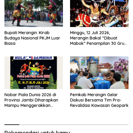
Bupati Merangin: Kirab
Minggu, 12 Juli 2026,
Budaya Nasional PKJM Luar
Merangin Bakal “Dibuat
Biasa
Mabok” Penampilan 30 Grup
Jaranan Kuda Lumping
Nobar Piala Dunia 2026 di
Pemkab Merangin Gelar
Provinsi Jambi Diharapkan
Diskusi Bersama Tim Pra-
Mampu Menggerakkan
Revalidasi Kawasan Geopark
Ekonomi Pelaku UMKM
Rekomendasi untuk kamu