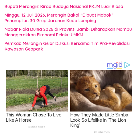
Bupati Merangin: Kirab Budaya Nasional PKJM Luar Biasa
Minggu, 12 Juli 2026, Merangin Bakal “Dibuat Mabok”
Penampilan 30 Grup Jaranan Kuda Lumping
Nobar Piala Dunia 2026 di Provinsi Jambi Diharapkan Mampu
Menggerakkan Ekonomi Pelaku UMKM
Pemkab Merangin Gelar Diskusi Bersama Tim Pra-Revalidasi
Kawasan Geopark