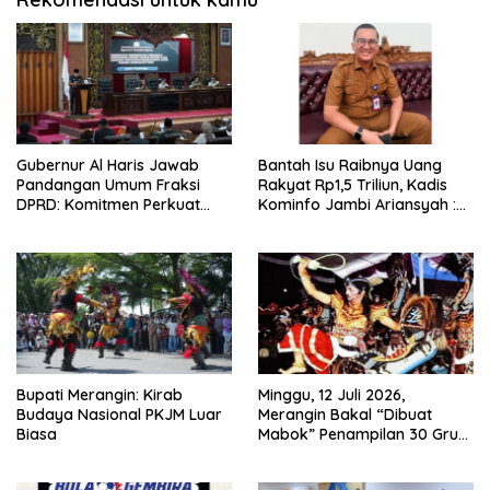
Gubernur Al Haris Jawab
Bantah Isu Raibnya Uang
Pandangan Umum Fraksi
Rakyat Rp1,5 Triliun, Kadis
DPRD: Komitmen Perkuat
Kominfo Jambi Ariansyah :
Tata Kelola dan
Itu Hoaks dan Akumulasi
Kesejahteraan Masyarakat
Temuan Lintas Gubernur
Sejak 2002
Bupati Merangin: Kirab
Minggu, 12 Juli 2026,
Budaya Nasional PKJM Luar
Merangin Bakal “Dibuat
Biasa
Mabok” Penampilan 30 Grup
Jaranan Kuda Lumping