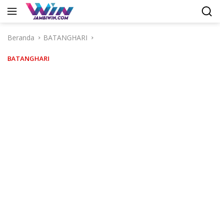
Langsung
ke
konten
Beranda
BATANGHARI
BATANGHARI