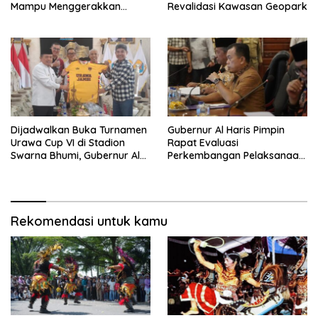
Mampu Menggerakkan
Revalidasi Kawasan Geopark
Ekonomi Pelaku UMKM
Dijadwalkan Buka Turnamen
Gubernur Al Haris Pimpin
Urawa Cup VI di Stadion
Rapat Evaluasi
Swarna Bhumi, Gubernur Al
Perkembangan Pelaksanaan
Haris Siap Berlaga Lawan
Kegiatan Pembangunan
Tim Urawa
Triwulan II TA 2026
Rekomendasi untuk kamu