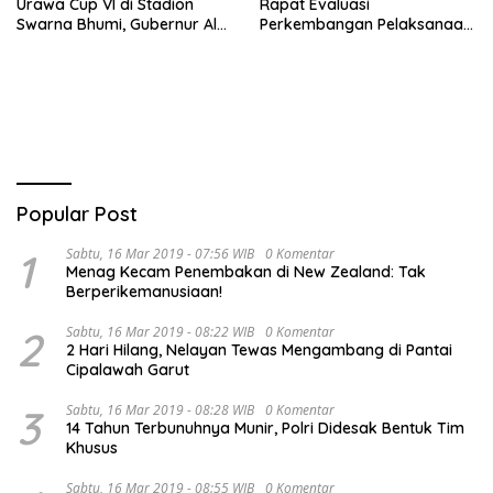
Urawa Cup VI di Stadion
Rapat Evaluasi
Swarna Bhumi, Gubernur Al
Perkembangan Pelaksanaan
Haris Siap Berlaga Lawan
Kegiatan Pembangunan
Tim Urawa
Triwulan II TA 2026
Popular Post
1
Sabtu, 16 Mar 2019 - 07:56 WIB
0 Komentar
Menag Kecam Penembakan di New Zealand: Tak
Berperikemanusiaan!
2
Sabtu, 16 Mar 2019 - 08:22 WIB
0 Komentar
2 Hari Hilang, Nelayan Tewas Mengambang di Pantai
Cipalawah Garut
3
Sabtu, 16 Mar 2019 - 08:28 WIB
0 Komentar
14 Tahun Terbunuhnya Munir, Polri Didesak Bentuk Tim
Khusus
Sabtu, 16 Mar 2019 - 08:55 WIB
0 Komentar