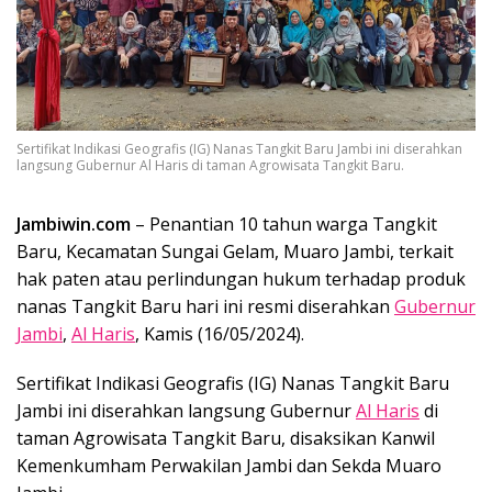
Sertifikat Indikasi Geografis (IG) Nanas Tangkit Baru Jambi ini diserahkan
langsung Gubernur Al Haris di taman Agrowisata Tangkit Baru.
Jambiwin.com
– Penantian 10 tahun warga Tangkit
Baru, Kecamatan Sungai Gelam, Muaro Jambi, terkait
hak paten atau perlindungan hukum terhadap produk
nanas Tangkit Baru hari ini resmi diserahkan
Gubernur
Jambi
,
Al Haris
, Kamis (16/05/2024).
Sertifikat Indikasi Geografis (IG) Nanas Tangkit Baru
Jambi ini diserahkan langsung Gubernur
Al Haris
di
taman Agrowisata Tangkit Baru, disaksikan Kanwil
Kemenkumham Perwakilan Jambi dan Sekda Muaro