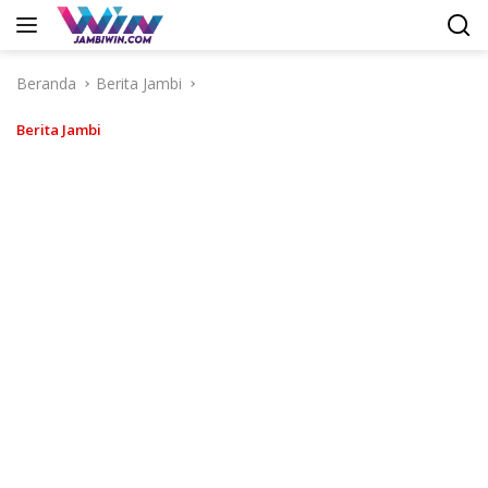
Langsung
ke
konten
Beranda
Berita Jambi
Berita Jambi