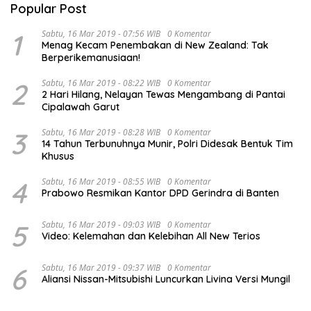
Popular Post
1
Sabtu, 16 Mar 2019 - 07:56 WIB
0 Komentar
Menag Kecam Penembakan di New Zealand: Tak
Berperikemanusiaan!
2
Sabtu, 16 Mar 2019 - 08:22 WIB
0 Komentar
2 Hari Hilang, Nelayan Tewas Mengambang di Pantai
Cipalawah Garut
3
Sabtu, 16 Mar 2019 - 08:28 WIB
0 Komentar
14 Tahun Terbunuhnya Munir, Polri Didesak Bentuk Tim
Khusus
4
Sabtu, 16 Mar 2019 - 08:55 WIB
0 Komentar
Prabowo Resmikan Kantor DPD Gerindra di Banten
5
Sabtu, 16 Mar 2019 - 09:03 WIB
0 Komentar
Video: Kelemahan dan Kelebihan All New Terios
6
Sabtu, 16 Mar 2019 - 09:37 WIB
0 Komentar
Aliansi Nissan-Mitsubishi Luncurkan Livina Versi Mungil