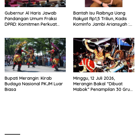
Gubernur Al Haris Jawab
Bantah Isu Raibnya Uang
Pandangan Umum Fraksi
Rakyat Rp1,5 Triliun, Kadis
DPRD: Komitmen Perkuat
Kominfo Jambi Ariansyah :
Tata Kelola dan
Itu Hoaks dan Akumulasi
Kesejahteraan Masyarakat
Temuan Lintas Gubernur
Sejak 2002
Bupati Merangin: Kirab
Minggu, 12 Juli 2026,
Budaya Nasional PKJM Luar
Merangin Bakal “Dibuat
Biasa
Mabok” Penampilan 30 Grup
Jaranan Kuda Lumping