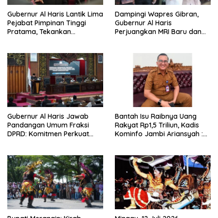
Gubernur Al Haris Lantik Lima
Dampingi Wapres Gibran,
Pejabat Pimpinan Tinggi
Gubernur Al Haris
Pratama, Tekankan
Perjuangkan MRI Baru dan
Penguatan Kinerja,
Tambahan Dokter Spesialis
Kekompakan Tim, dan
untuk RSUD Raden Mattaher
Integritas
Gubernur Al Haris Jawab
Bantah Isu Raibnya Uang
Pandangan Umum Fraksi
Rakyat Rp1,5 Triliun, Kadis
DPRD: Komitmen Perkuat
Kominfo Jambi Ariansyah :
Tata Kelola dan
Itu Hoaks dan Akumulasi
Kesejahteraan Masyarakat
Temuan Lintas Gubernur
Sejak 2002