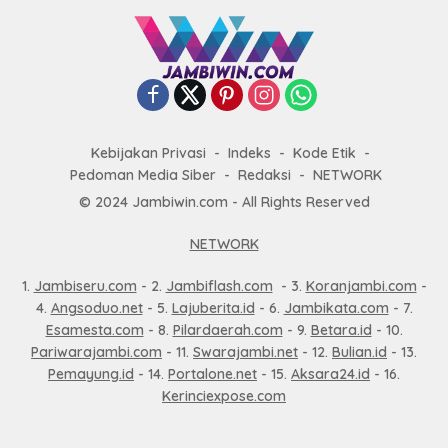
Kebijakan Privasi
Indeks
Kode Etik
Pedoman Media Siber
Redaksi
NETWORK
© 2024 Jambiwin.com - All Rights Reserved
NETWORK
1.
Jambiseru.com
- 2.
Jambiflash.com
- 3.
Koranjambi.com
-
4.
Angsoduo.net
- 5.
Lajuberita.id
- 6.
Jambikata.com
- 7.
Esamesta.com
- 8.
Pilardaerah.com
- 9.
Betara.id
- 10.
Pariwarajambi.com
- 11.
Swarajambi.net
- 12.
Bulian.id
- 13.
Pemayung.id
- 14.
Portalone.net
- 15.
Aksara24.id
- 16.
Kerinciexpose.com