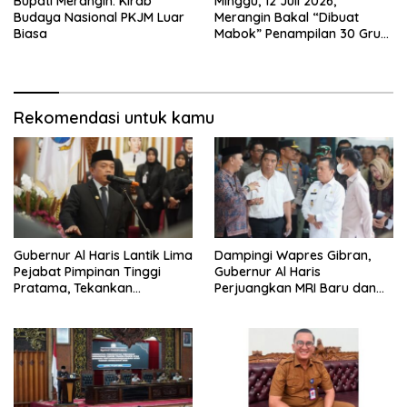
Bupati Merangin: Kirab
Minggu, 12 Juli 2026,
Budaya Nasional PKJM Luar
Merangin Bakal “Dibuat
Biasa
Mabok” Penampilan 30 Grup
Jaranan Kuda Lumping
Rekomendasi untuk kamu
Gubernur Al Haris Lantik Lima
Dampingi Wapres Gibran,
Pejabat Pimpinan Tinggi
Gubernur Al Haris
Pratama, Tekankan
Perjuangkan MRI Baru dan
Penguatan Kinerja,
Tambahan Dokter Spesialis
Kekompakan Tim, dan
untuk RSUD Raden Mattaher
Integritas