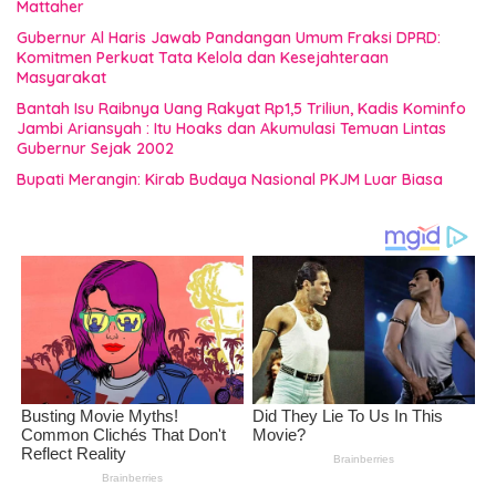
Mattaher
Gubernur Al Haris Jawab Pandangan Umum Fraksi DPRD:
Komitmen Perkuat Tata Kelola dan Kesejahteraan
Masyarakat
Bantah Isu Raibnya Uang Rakyat Rp1,5 Triliun, Kadis Kominfo
Jambi Ariansyah : Itu Hoaks dan Akumulasi Temuan Lintas
Gubernur Sejak 2002
Bupati Merangin: Kirab Budaya Nasional PKJM Luar Biasa