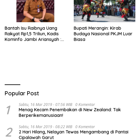
Bantah Isu Raibnya Uang
Bupati Merangin: Kirab
Rakyat Rp1,5 Triliun, Kadis
Budaya Nasional PKJM Luar
Kominfo Jambi Ariansyah :
Biasa
Itu Hoaks dan Akumulasi
Temuan Lintas Gubernur
Sejak 2002
Popular Post
1
Sabtu, 16 Mar 2019 - 07:56 WIB
0 Komentar
Menag Kecam Penembakan di New Zealand: Tak
Berperikemanusiaan!
2
Sabtu, 16 Mar 2019 - 08:22 WIB
0 Komentar
2 Hari Hilang, Nelayan Tewas Mengambang di Pantai
Cipalawah Garut