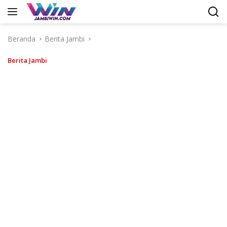
Langsung
ke
konten
Beranda
Berita Jambi
Berita Jambi