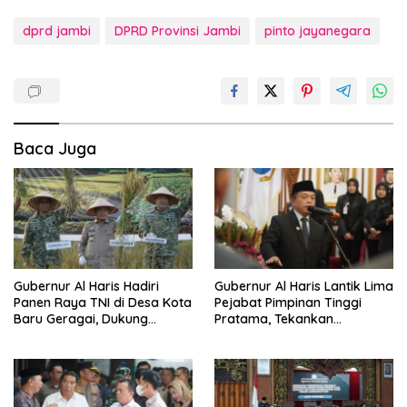
dprd jambi
DPRD Provinsi Jambi
pinto jayanegara
Baca Juga
Gubernur Al Haris Hadiri
Gubernur Al Haris Lantik Lima
Panen Raya TNI di Desa Kota
Pejabat Pimpinan Tinggi
Baru Geragai, Dukung
Pratama, Tekankan
Ketahanan Pangan
Penguatan Kinerja,
Kekompakan Tim, dan
Integritas