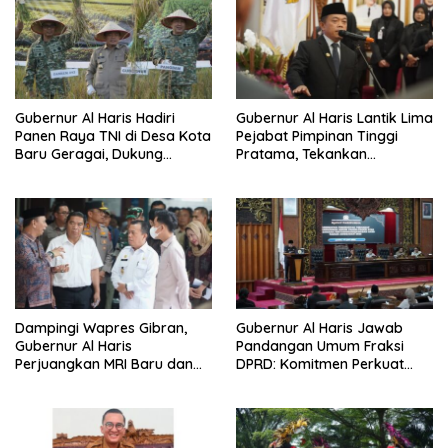
Gubernur Al Haris Hadiri
Gubernur Al Haris Lantik Lima
Panen Raya TNI di Desa Kota
Pejabat Pimpinan Tinggi
Baru Geragai, Dukung
Pratama, Tekankan
Ketahanan Pangan
Penguatan Kinerja,
Kekompakan Tim, dan
Integritas
Dampingi Wapres Gibran,
Gubernur Al Haris Jawab
Gubernur Al Haris
Pandangan Umum Fraksi
Perjuangkan MRI Baru dan
DPRD: Komitmen Perkuat
Tambahan Dokter Spesialis
Tata Kelola dan
untuk RSUD Raden Mattaher
Kesejahteraan Masyarakat