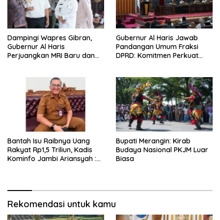
Dampingi Wapres Gibran,
Gubernur Al Haris Jawab
Gubernur Al Haris
Pandangan Umum Fraksi
Perjuangkan MRI Baru dan
DPRD: Komitmen Perkuat
Tambahan Dokter Spesialis
Tata Kelola dan
untuk RSUD Raden Mattaher
Kesejahteraan Masyarakat
Bantah Isu Raibnya Uang
Bupati Merangin: Kirab
Rakyat Rp1,5 Triliun, Kadis
Budaya Nasional PKJM Luar
Kominfo Jambi Ariansyah :
Biasa
Itu Hoaks dan Akumulasi
Temuan Lintas Gubernur
Sejak 2002
Rekomendasi untuk kamu